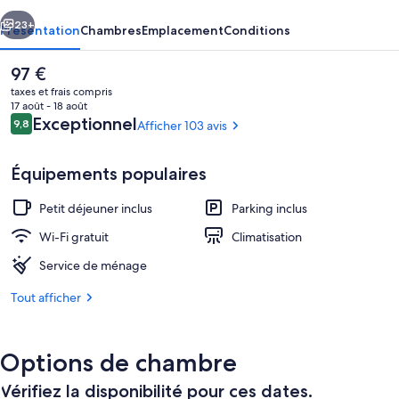
Guest
cédent
Suivant
House
23+
Présentation
Chambres
Emplacement
Conditions
Le
97 €
prix
taxes et frais compris
actuel
17 août - 18 août
est
Avis
Exceptionnel
9,8
Afficher 103 avis
9,8 sur 10
de
voyageurs
97 €.
Équipements populaires
Petit déjeuner inclus
Parking inclus
Enceinte de l’hébergement
Wi-Fi gratuit
Climatisation
Service de ménage
Tout afficher
Options de chambre
Vérifiez la disponibilité pour ces dates.