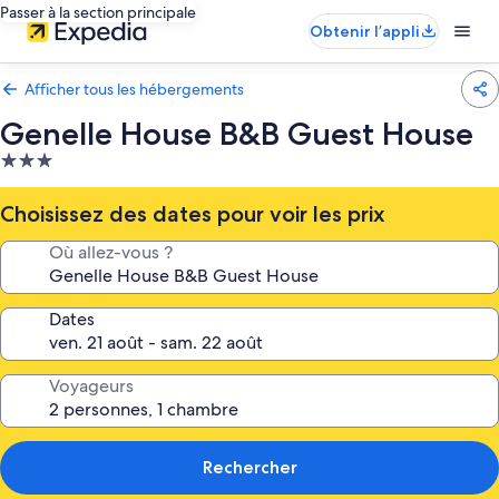
Passer à la section principale
Obtenir l’appli
Afficher tous les hébergements
Genelle House B&B Guest House
Hébergement
3.0 étoiles
Choisissez des dates pour voir les prix
Où allez-vous ?
Dates
Voyageurs
Rechercher