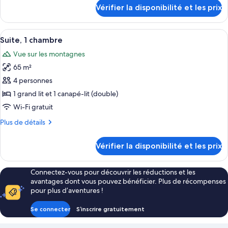
Chambre
détails
Vérifier la disponibilité et les prix
sur
Deluxe
le
type
Afficher
Une pièce dotée d'une grande fenêtre,
3
de
Suite, 1 chambre
toutes
chambre
Vue sur les montagnes
Chambre
les
Deluxe
65 m²
photos
pour
4 personnes
ce
1 grand lit et 1 canapé-lit (double)
type
Wi-Fi gratuit
de
Plus
Plus de détails
chambre :
de
Suite,
détails
Vérifier la disponibilité et les prix
sur
1
le
chambre
type
Connectez-vous pour découvrir les réductions et les
de
avantages dont vous pouvez bénéficier. Plus de récompenses
chambre
pour plus d’aventures !
Suite,
1
Se connecter
S’inscrire gratuitement
chambre