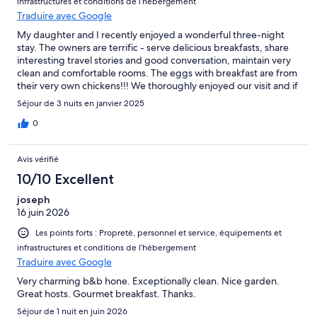
infrastructures et conditions de l’hébergement
Traduire avec Google
My daughter and I recently enjoyed a wonderful three-night
stay. The owners are terrific - serve delicious breakfasts, share
interesting travel stories and good conversation, maintain very
clean and comfortable rooms. The eggs with breakfast are from
their very own chickens!!! We thoroughly enjoyed our visit and if
I’m ever fortunate enough to be in Genelle again, I’m staying
Séjour de 3 nuits en janvier 2025
with Gordon and Todd!!
0
Avis vérifié
10/10 Excellent
joseph
16 juin 2026
Les points forts : Propreté, personnel et service, équipements et
infrastructures et conditions de l’hébergement
Traduire avec Google
Very charming b&b hone. Exceptionally clean. Nice garden.
Great hosts. Gourmet breakfast. Thanks.
Séjour de 1 nuit en juin 2026