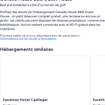
Bed and breakfast à côté d'un terrain de golf
Profitez des atouts de l'hébergement Genelle House B&B Guest
House : un petit déjeuner complet gratuit, une terrasse ou encore un
jardin. Les clients peuvent disposer de diverses prestations, comme une
bibliothèque, tout en restant connectés avec le Wi-Fi gratuit dans les
chambres.
D'autres petits plus vous attendent lors de votre séjour :
Informations sur les droits d’annulation
Parking en libre-service gratuit
Hébergements similaires
Navette vers et depuis l'aéroport (en supplément), hébergement
non-fumeurs et service de conciergerie
Sandman Hotel Castlegar
SureStay
Barbecues et service d'assistance pour les visites touristiques ou
l'achat de billets
Caractéristiques des chambres
Toutes les chambres sont décorées individuellement, et sont dotées de
touches de confort comme une literie de qualité supérieure et un
système de réglage de la climatisation, en plus de services et
équipements comme l'accès Wi-Fi à Internet gratuit.
Sandman
SureSta
Sandman Hotel Castlegar
SureSt
Autres équipements présents dans toutes les chambres :
Hotel
Hotel