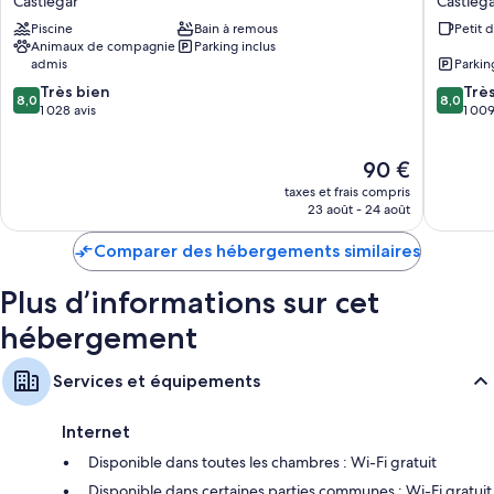
Castlegar
Castleg
Lits avec surmatelas et couette en duvet d'oie
Castlegar
by
Piscine
Bain à remous
Petit 
Castlegar
Best
Animaux de compagnie
Parking inclus
Western
admis
Parkin
Castlega
8.0
8.0
Très bien
Castlega
Trè
8,0
8,0
sur
sur
1 028 avis
1 009
10,
10,
Très
Très
Le
90 €
bien,
bien,
nouveau
1 028 avis
1 009 av
taxes et frais compris
prix
23 août - 24 août
est
de
Comparer des hébergements similaires
90 €
Plus d’informations sur cet
hébergement
Services et équipements
Internet
Disponible dans toutes les chambres : Wi-Fi gratuit
Disponible dans certaines parties communes : Wi-Fi gratuit