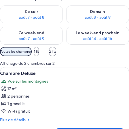
Vérifier la disponibilité pour ce soir août 7 - août 8
Vérifier la disponibilité pour 
Ce soir
Demain
août 7 - août 8
août 8 - août 9
Vérifier la disponibilité pour ce week-end août 7 - août 9
Vérifier la disponibilité pour 
Ce week-end
Le week-end prochain
août 7 - août 9
août 14 - août 16
Filtres
Toutes les chambres
1 lit
2 lits
disponibles
pour
Affichage de 2 chambres sur 2
les
Afficher
Une chambre à coucher comprenant un 
3
Chambre Deluxe
chambres
toutes
Vue sur les montagnes
les
17 m²
photos
pour
2 personnes
ce
1 grand lit
type
Wi-Fi gratuit
de
Plus
Plus de détails
chambre :
de