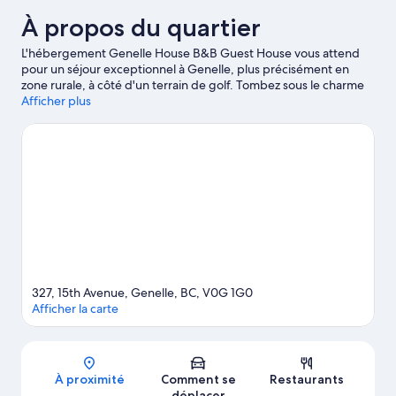
À propos du quartier
L'hébergement Genelle House B&B Guest House vous attend
pour un séjour exceptionnel à Genelle, plus précisément en
zone rurale, à côté d'un terrain de golf. Tombez sous le charme
de la beauté naturelle des environs au détour des
Afficher plus
emblématiques Parc Provincial Beaver Creek et Parc Provincial
Syringa, ou accordez-vous un après-midi de détente aux
célèbres Centre mémorial de Trail et Musée ferroviaire CPR
Station Museum. Les agréables Centre Aquatique et de Loisirs
de Trail et Galerie d'Art de Rossland méritent aussi une visite.
Durant votre séjour, partez à la découverte des pistes
environnantes et testez le ski de fond ou le ski alpin. Ces
quelques jours sont également l'occasion rêvée de vous essayer
aux promenades en raquettes et à la motoneige.
Consultez
notre guide de voyage sur Genelle
Afficher plus de Bed & Breakfasts à Genelle
327, 15th Avenue, Genelle, BC, V0G 1G0
Afficher la carte
Carte
À proximité
Comment se
Restaurants
déplacer