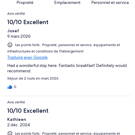
sur 103.
Propreté
Emplacement
Personnel et service
d’après 0 avis
Avis
sur 103.
Avis vérifié
10/10 Excellent
Josef
9 mars 2026
Les points forts : Propreté, personnel et service, équipements et
infrastructures et conditions de l’hébergement
Traduire avec Google
Had a wonderful stay here. Fantastic breakfast! Definitely would
recommend.
Séjour de 2 nuits en mars 2026
0
Avis vérifié
10/10 Excellent
Kathleen
2 déc. 2024
Les points forts : Propreté, personnel et service, équipements et