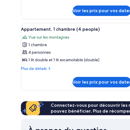
de
de
chambre :
détails
Voir les prix pour vos date
sur
Appartement,
le
1
type
Afficher
Une chambre d’hôtel de taille 
chambre
11
de
Appartement, 1 chambre (4 people)
toutes
chambre
(3
Vue sur les montagnes
Appartement,
les
people)
1
1 chambre
photos
chambre
pour
4 personnes
(3
ce
people)
1 lit double et 1 lit escamotable (double)
type
Plus
Plus de détails
de
de
chambre :
détails
Voir les prix pour vos date
sur
Appartement,
le
1
type
chambre
de
chambre
Connectez-vous pour découvrir les 
(4
Appartement,
pouvez bénéficier. Plus de récompen
people)
1
chambre
(4