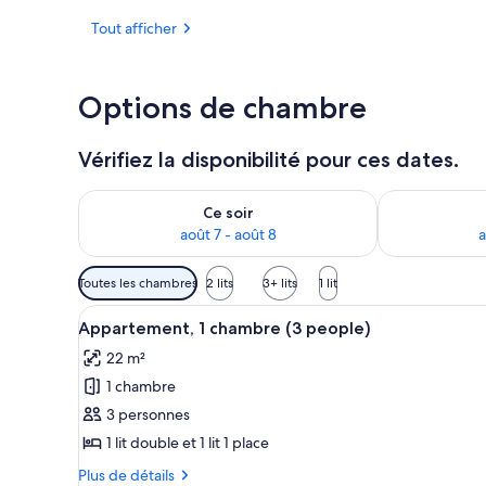
Tout afficher
Extérieur
Options de chambre
Vérifiez la disponibilité pour ces dates.
Vérifier la disponibilité pour ce soir août 7 - août 8
Vérifier la di
Ce soir
août 7 - août 8
a
Filtres
Toutes les chambres
2 lits
3+ lits
1 lit
disponibles
Afficher
Un lit simple avec une tête de
pour
9
Appartement, 1 chambre (3 people)
toutes
les
22 m²
les
chambres
1 chambre
photos
pour
3 personnes
ce
1 lit double et 1 lit 1 place
type
Plus
Plus de détails