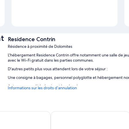
t
Residence Contrin
Résidence à proximité de Dolomites
L'hébergement Residence Contrin offre notamment une salle de jeux 
avec le Wi-Fi gratuit dans les parties communes.
D'autres petits plus vous attendent lors de votre séjour :
Une consigne à bagages, personnel polyglotte et hébergement n
Autres commodités équipant les chambres :
Informations sur les droits d’annulation
Douche, bidet et sèche-cheveux
Plaque de cuisson, batterie de cuisine, vaisselle et ustensiles et
Al Sole Clubresidence