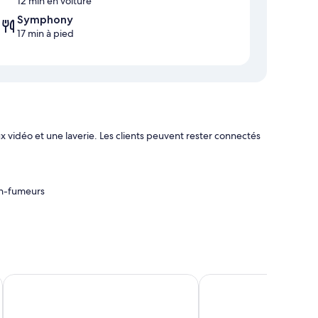
12 min en voiture
Symphony
17 min à pied
vidéo et une laverie. Les clients peuvent rester connectés
on-fumeurs
 chauffage
Aparthotel Princess
Soreghes