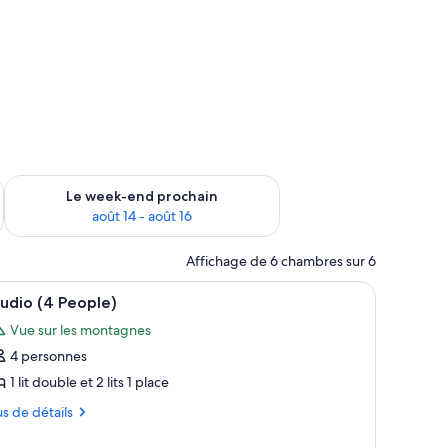
-end août 7 - août 9
Vérifier la disponibilité pour le week-end prochain août 14 - a
Le week-end prochain
août 14 - août 16
Affichage de 6 chambres sur 6
ande fixé au mur.
en bois, un coin repas avec un banc et un téléviseur posé sur un meuble en b
fficher
Une petite chambre comprenant un lit superpo
7
udio (4 People)
outes
Vue sur les montagnes
s
4 personnes
hotos
our
1 lit double et 2 lits 1 place
e
us
us de détails
ype
tails