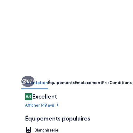
87+
Présentation
Équipements
Emplacement
Prix
Conditions
Avis
Excellent
8,8
8,8 sur 10
voyageurs
Afficher 149 avis
Équipements populaires
Blanchisserie