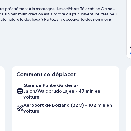
us précisément à la montagne. Les célèbres Télécabine Ortisei-
i un minimum d'action est à l'ordre du jour. L'aventure, très peu
uté naturelle des lieux ? Partez à la découverte des non moins
Piscine Dòlaondes Canazei et Refuge Florence méritent aussi une
 découvrir le ski de fond et le ski alpin ou pour vous essayer au
 voyage sur Canazei
Comment se déplacer
Gare de Ponte Gardena-
Laion/Waidbruck-Lajen - 47 min en
voiture
Aéroport de Bolzano (BZO) - 102 min en
voiture