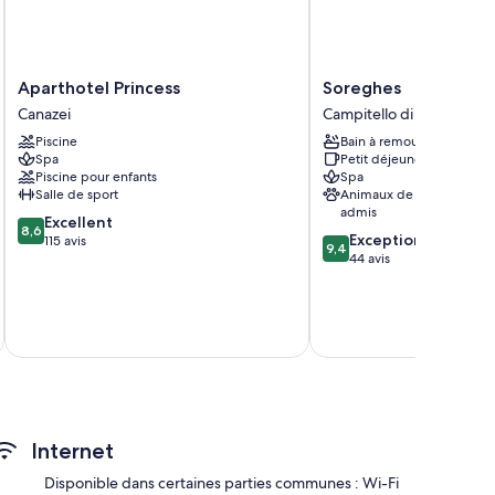
Aparthotel
Soreghes
Aparthotel Princess
Soreghes
Princess
Campitello
Canazei
Campitello di Fassa
Canazei
di
Piscine
Bain à remous
Fassa
Spa
Petit déjeuner inclus
Piscine pour enfants
Spa
Salle de sport
Animaux de compagnie
admis
8.6
Excellent
8,6
9.4
Exceptionnel
sur
115 avis
9,4
sur
44 avis
10,
10,
Excellent,
Exceptionnel,
115 avis
44 avis
tax
Internet
Disponible dans certaines parties communes : Wi-Fi