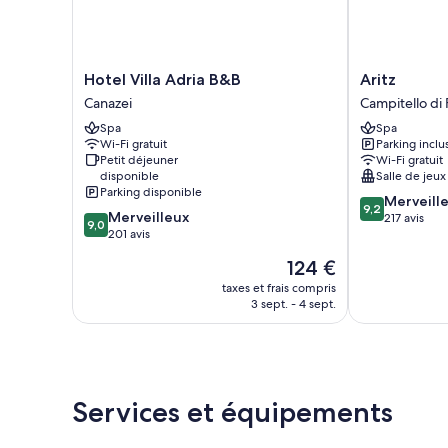
Hotel
Aritz
Hotel Villa Adria B&B
Aritz
Villa
Campitello
Canazei
Campitello di 
Adria
di
Spa
Spa
B&B
Fassa
Wi-Fi gratuit
Parking inclu
Canazei
Petit déjeuner
Wi-Fi gratuit
disponible
Salle de jeux
Parking disponible
9.2
Merveill
9,2
9.0
Merveilleux
sur
217 avis
9,0
sur
201 avis
10,
10,
Merveilleux,
Le
124 €
Merveilleux,
217 avis
nouveau
201 avis
taxes et frais compris
prix
3 sept. - 4 sept.
est
de
124 €
Services et équipements