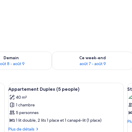
sponibilité pour demain août 8 - août 9
Vérifier la disponibilité pour ce week
Demain
Ce week-end
oût 8 - août 9
août 7 - août 9
 lit en bois, une table de chevet, un miroir rond et un petit panneau de comm
Afficher
Un intérieur moderne avec un escalier 
A
8
Appartement Duplex (5 people)
St
toutes
t
40 m²
les
le
1 chambre
photos
p
pour
p
5 personnes
ce
c
1 lit double, 2 lits 1 place et 1 canapé-lit (1 place)
Pl
Pl
type
t
de
Plus
Plus de détails
dé