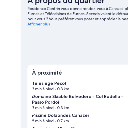
À propos du quartier
people)
Residence Contrin vous donne rendez-vous à Canazei, pl
Furnes et Télécabines de Furnes-Seceda valent le détour s
pour vous ? Vous préférez vous poser et apprécier la bea
emblématiques Dolomites et Val Gardena. Les agréables 
Afficher plus
visite. Profitez de votre séjour à deux pas des pistes pour
patinage sur glace et à la luge.
Consultez notre guide de
Afficher plus de résidences à Canazei
À proximité
Télésiège Pecol
3 min à pied
- 0.3 km
Domaine Skiable Belvedere - Col Rodella -
Passo Pordoi
3 min à pied
- 0.3 km
Piscine Dòlaondes Canazei
8 min à pied
- 0.7 km