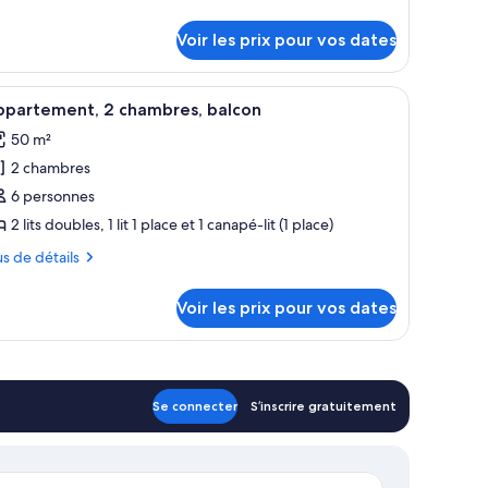
e
r
hambre :
Voir les prix pour vos dates
tudio
pe
4
se, un canapé et un téléviseur.
ête de lit en bois, un lit avec du linge de maison blanc, un bureau en bois
fficher
Un espace de vie compact comprenant un coin 
ambre
eople)
9
ppartement, 2 chambres, balcon
udio
outes
50 m²
s
ople)
2 chambres
hotos
our
6 personnes
e
2 lits doubles, 1 lit 1 place et 1 canapé-lit (1 place)
ype
us
us de détails
e
hambre :
tails
Voir les prix pour vos dates
r
ppartement,
pe
hambres,
ambre
alcon
Se connecter
S’inscrire gratuitement
partement,
ambres,
lcon