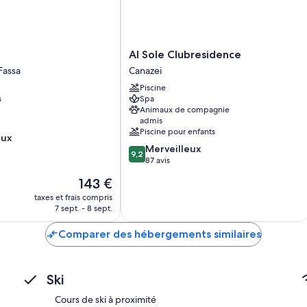
Al
Al Sole Clubresidence
Sole
Fassa
Canazei
Clubresidence
Piscine
Canazei
s
Spa
Animaux de compagnie
admis
Piscine pour enfants
eux
9.2
Merveilleux
9,2
sur
87 avis
10,
Le
143 €
Merveilleux,
nouveau
87 avis
taxes et frais compris
prix
7 sept. - 8 sept.
est
de
Comparer des hébergements similaires
143 €
Ski
Cours de ski à proximité