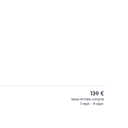
xtérieur
Vue depuis le balcon
Le
139 €
prix
taxes et frais compris
actuel
7 sept. - 8 sept.
Coin séjour
est
de
139 €.