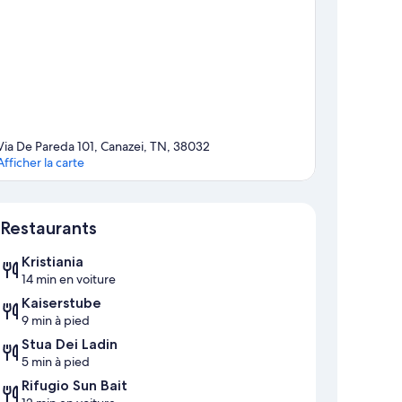
Via De Pareda 101, Canazei, TN, 38032
Afficher la carte
Carte
Restaurants
Kristiania
14 min en voiture
Kaiserstube
9 min à pied
Stua Dei Ladin
5 min à pied
Rifugio Sun Bait