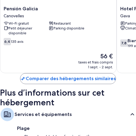
Pensión
Hotel
Pensión Galicia
Hotel P
Galicia
Punt
Canovelles
Gava
Canovelles
14
Wi-Fi gratuit
Restaurant
Parkin
-
Petit déjeuner
Parking disponible
Climat
Adults
disponible
only
6.4
7.8
Gava
Bie
6,4
135 avis
7,8
sur
sur
199 a
10,
10,
Le
56 €
135 avis
Bien,
nouveau
199 avis
taxes et frais compris
prix
1 sept. - 2 sept.
est
de
Comparer des hébergements similaires
56 €
Plus d’informations sur cet
hébergement
Services et équipements
Plage