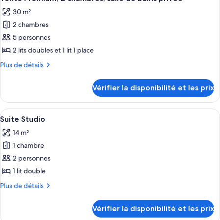
toutes
chambre
chambres
30 m²
Bungalow,
les
(Venus)
2
2 chambres
photos
chambres
pour
5 personnes
(Venus)
ce
2 lits doubles et 1 lit 1 place
type
Plus
Plus de détails
de
de
chambre :
détails
Vérifier la disponibilité et les prix
sur
Tente
le
Premium,
type
Afficher
Une pièce avec un lit, une petite table
2
10
de
Suite Studio
toutes
chambre
chambres,
14 m²
Tente
les
salle
Premium,
1 chambre
photos
de
2
pour
2 personnes
bains
chambres,
ce
salle
1 lit double
privée
de
type
Plus
Plus de détails
bains
de
de
privée
chambre :
détails
Vérifier la disponibilité et les prix
sur
Suite