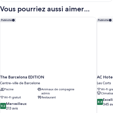
le
Studio
type
Vous pourriez aussi aimer…
de
chambre
Suite
The Barcelona EDITION
AC Hotel
Publicité
Publicité
Studio
The Barcelona EDITION
AC Hotel
Centre-ville de Barcelone
Les Corts
Piscine
Animaux de compagnie
Wi-Fi gra
admis
Climatis
Wi-Fi gratuit
Restaurant
8.8
Excel
8,8
9.2
Merveilleux
sur
345 av
9,2
sur
213 avis
10,
10,