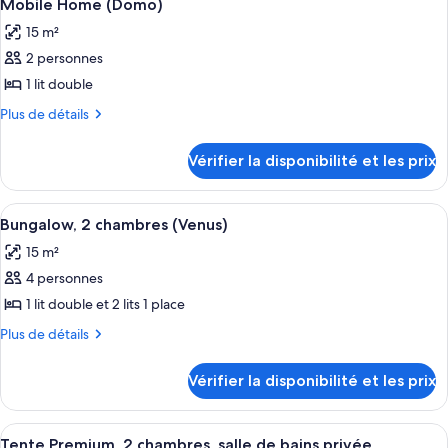
9
Home
de
Mobile Home (Domo)
toutes
chambre
15 m²
Coco
les
Home
2 personnes
photos
pour
1 lit double
ce
Plus
Plus de détails
type
de
détails
de
Vérifier la disponibilité et les prix
sur
chambre :
le
Mobile
type
Afficher
Une petite chambre d’hôtel, de taille m
14
Home
de
Bungalow, 2 chambres (Venus)
toutes
chambre
(Domo)
15 m²
Mobile
les
Home
4 personnes
photos
(Domo)
pour
1 lit double et 2 lits 1 place
ce
Plus
Plus de détails
type
de
détails
de
Vérifier la disponibilité et les prix
sur
chambre :
le
Bungalow,
type
Afficher
Une structure en forme de tente, dotée
10
2
de
Tente Premium, 2 chambres, salle de bains privée