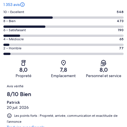
1 353 avis
Note
10 – Excellent
548
des
Note
8 – Bien
473
voyageurs
des
de 10
Note
6 – Satisfaisant
190
voyageurs
(Excellent),
des
de 8
Note
4 – Médiocre
65
d’après 548 avis
voyageurs
(Bien),
des
sur 1353.
de 6
Note
2 – Horrible
77
d’après 473 avis
voyageurs
(Satisfaisant),
des
sur 1353.
de 4
d’après 190 avis
voyageurs
(Médiocre),
sur 1353.
de 2
d’après 65 avis
8,0
7,8
8,0
(Horrible),
sur 1353.
Propreté
Emplacement
Personnel et service
d’après 77 avis
Avis
sur 1353.
Avis vérifié
8/10 Bien
Patrick
20 juil. 2026
Les points forts : Propreté, arrivée, communication et exactitude de
l’annonce