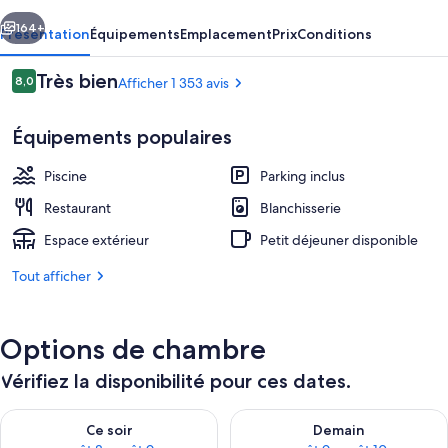
cédent
Suivant
164+
Présentation
Équipements
Emplacement
Prix
Conditions
Avis
Très bien
8,0
Afficher 1 353 avis
8,0 sur 10
voyageurs
Équipements populaires
Piscine
Parking inclus
Restaurant
Blanchisserie
Espace extérieur
Petit déjeuner disponible
Sable blanc, planche à voile, kayak
Tout afficher
Options de chambre
Vérifiez la disponibilité pour ces dates.
Vérifier la disponibilité pour ce soir août 8 - août 9
Vérifier la disponibilité pour 
Ce soir
Demain