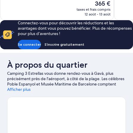
Excellent,
Le
365 €
Merveilleux,
345 avis
nouveau
taxes et frais compris
213 avis
prix
12 août - 13 août
est
Connectez-vous pour découvrir les réductions et les
de
avantages dont vous pouvez bénéficier. Plus de récompenses
365 €
pour plus d’aventures !
Se connecter
S’inscrire gratuitement
À propos du quartier
Camping 3 Estrellas vous donne rendez-vous à Gavà, plus
précisément près de l'aéroport, à côté de la plage. Les célèbres
Poble Espanyol et Musée Maritime de Barcelone comptent
certes parmi les hauts lieux culturels, mais les non moins
Afficher plus
emblématiques Place d’Espagne et La Rambla attendent aussi
votre visite. Envie de vibrer le temps d'une soirée ? Consultez
l'affiche des illustres Palau Sant Jordi et Camp Nou.
Consultez
notre guide de voyage sur Gavà
Afficher plus de parkings pour camping-cars
à Barcelone