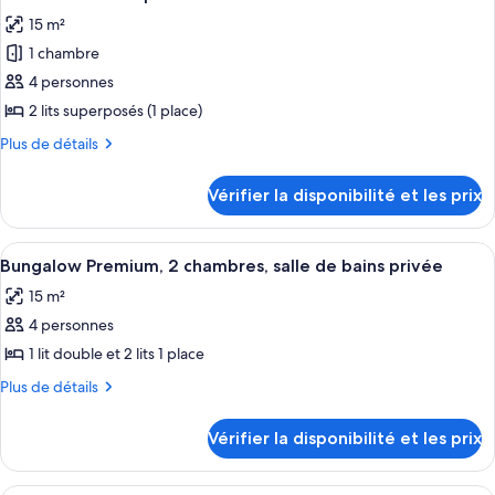
toutes
chambre
15 m²
Chambre
les
Double
1 chambre
photos
pour
4 personnes
ce
2 lits superposés (1 place)
type
Plus
Plus de détails
de
de
chambre :
détails
Vérifier la disponibilité et les prix
sur
Chambre
le
Quadruple
type
Afficher
Une chambre d’hôtel avec un lit, deux 
14
de
Bungalow Premium, 2 chambres, salle de bains privée
toutes
chambre
15 m²
Chambre
les
Quadruple
4 personnes
photos
pour
1 lit double et 2 lits 1 place
ce
Plus
Plus de détails
type
de
détails
de
Vérifier la disponibilité et les prix
sur
chambre :
le
Bungalow
type
Draps fournis