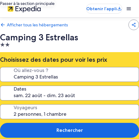
Passer à la section principale
Obtenir l’appli
Afficher tous les hébergements
Camping 3 Estrellas
Hébergement
2.0 étoiles
Choisissez des dates pour voir les prix
Où allez-vous ?
Dates
Voyageurs
Rechercher