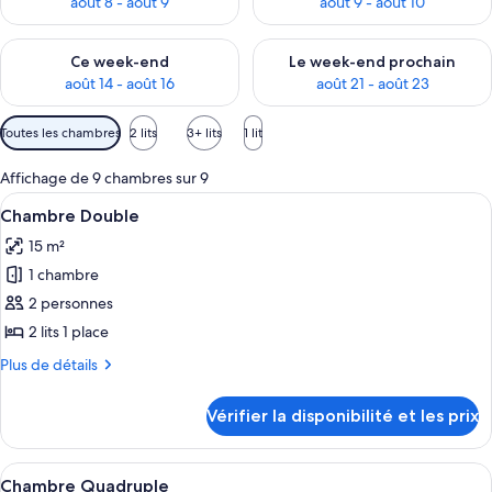
août 8 - août 9
août 9 - août 10
Vérifier la disponibilité pour ce week-end août 14 - août 16
Vérifier la disponibilité pour
Ce week-end
Le week-end prochain
août 14 - août 16
août 21 - août 23
Filtres
Toutes les chambres
2 lits
3+ lits
1 lit
disponibles
pour
Affichage de 9 chambres sur 9
les
Afficher
Une pièce dotée d’une porte-fenêtre cou
5
Chambre Double
chambres
toutes
15 m²
les
1 chambre
photos
pour
2 personnes
ce
2 lits 1 place
type
Plus
Plus de détails
de
de
chambre :
détails
Vérifier la disponibilité et les prix
sur
Chambre
le
Double
type
Afficher
Une chambre avec un lit superposé, co
5
de
Chambre Quadruple