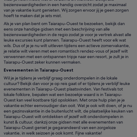
bezienswaardigheden in een handig overzicht zodat je maximaal
van je vakantie kunt genieten. Wij zorgen ervoor jij je geen zorgen
hoeft te maken dat je iets mist.
Als je van plan bent om Taiarapu-Ouest te bezoeken, bekijk dan
eens onze handige gidsen met een beschrijving van alle
bezienswaardigheden in de regio zodat je voor je vertrek alvast alle
leuke excursies kunt plannen. Taiarapu-Ouest heeft voor elk wat
wils. Dus of je je nu wilt uitleven tijdens een actieve zomervakantie,
je relatie wilt vieren met een romantisch rendez-vous of jezelf wilt
verwennen met een ontspannen tripje naar een resort, je zult je in
Taiarapu-Ouest zeker kunnen vermaken.
Evenementen in Taiarapu-Ouest
Wil je je tijdens je verblijf graag onderdompelen in de lokale
cultuur? Bekijk dan voor je op reis gaat of er tijdens je verblijf leuke
evenementen in Taiarapu-Ouest plaatsvinden. Van festivals tot
lokale folklore, bepalen wat een bezoekje waard is in Taiarapu-
Ouest kan veel kostbare tijd opslokken. Met onze hulp plan je je
vakantie echter eenvoudiger dan ooit. Wat je ook wilt doen, of je nu
een gezinsvakantie in de buitenlucht wilt, de plaatselijke keuken van
Taiarapu-Ouest wilt ontdekken of jezelf wilt onderdompelen in
kunst & cultuur, dankzij onze gidsen met alle evenementen van
Taiarapu-Ouest geniet je gegarandeerd van een zorgeloze
vakantie, in welk seizoen je ook komt. Fijne vakantie!