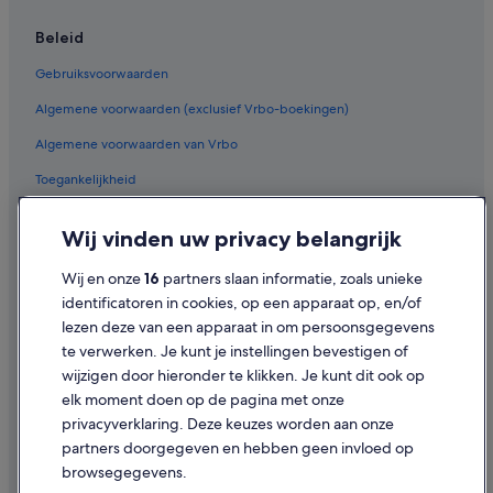
Beleid
Gebruiksvoorwaarden
Algemene voorwaarden (exclusief Vrbo-boekingen)
Algemene voorwaarden van Vrbo
Toegankelijkheid
Privacy
Wij vinden uw privacy belangrijk
Cookies
Wij en onze
16
partners slaan informatie, zoals unieke
Juridische informatie/Contact
identificatoren in cookies, op een apparaat op, en/of
Inhoudsrichtlijnen en inhoud rapporteren
lezen deze van een apparaat in om persoonsgegevens
te verwerken. Je kunt je instellingen bevestigen of
Hulp
wijzigen door hieronder te klikken. Je kunt dit ook op
elk moment doen op de pagina met onze
Ondersteuning
privacyverklaring. Deze keuzes worden aan onze
Je boeking wijzigen of annuleren
partners doorgegeven en hebben geen invloed op
browsegegevens.
Restitutieproces en tijdsbestek