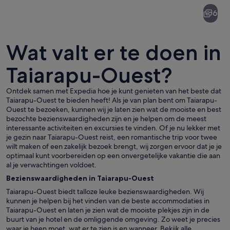
Taiarapu-
6
Ouest
Wat valt er te doen in
Taiarapu-Ouest?
Ontdek samen met Expedia hoe je kunt genieten van het beste dat
Een tropisch eiland met helderblauw 
Taiarapu-Ouest te bieden heeft! Als je van plan bent om Taiarapu-
Ouest te bezoeken, kunnen wij je laten zien wat de mooiste en best
bezochte bezienswaardigheden zijn en je helpen om de meest
interessante activiteiten en excursies te vinden. Of je nu lekker met
je gezin naar Taiarapu-Ouest reist, een romantische trip voor twee
wilt maken of een zakelijk bezoek brengt, wij zorgen ervoor dat je je
optimaal kunt voorbereiden op een onvergetelijke vakantie die aan
al je verwachtingen voldoet.
Bezienswaardigheden in Taiarapu-Ouest
Taiarapu-Ouest biedt talloze leuke bezienswaardigheden. Wij
kunnen je helpen bij het vinden van de beste accommodaties in
Taiarapu-Ouest en laten je zien wat de mooiste plekjes zijn in de
buurt van je hotel en de omliggende omgeving. Zo weet je precies
waar je heen moet, wat er te zien is en wanneer. Bekijk alle