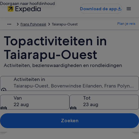
Doorgaan naar hoofdinhoud
Download de app
Plan je reis
Frans Polynesië
Taiarapu-Ouest
Topactiviteiten in
Taiarapu-Ouest
Activiteiten, bezienswaardigheden en rondleidingen
Activiteiten in
Taiarapu-Ouest, Bovenwindse Eilanden, Frans Polynesië
Activiteiten in
Van
Tot
22 aug
23 aug
Zoeken
Kaart verkennen