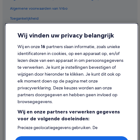
Hotels in de buurt van Wijnhuis Champagne Champion Denis
Algemene voorwaarden van Vrbo
Hotels in de buurt van Champagne Michel Collard
Relais & Chateaux-hotels in Cramant
Toegankelijkheid
Hotels met 4 sterren in Le Mesnil-sur-Oger
Privacy
Wij vinden uw privacy belangrijk
Romantische in Champagne-Ardenne
Cookies
Wij en onze
16
partners slaan informatie, zoals unieke
Hotels in Le Mesnil-sur-Oger
Juridische informatie/Contact
identificatoren in cookies, op een apparaat op, en/of
Hotels in de buurt van Champagne Waris Larmandier
Inhoudsrichtlijnen en inhoud rapporteren
lezen deze van een apparaat in om persoonsgegevens
Kastelen in Champagne-Ardenne
te verwerken. Je kunt je instellingen bevestigen of
Hulp
wijzigen door hieronder te klikken. Je kunt dit ook op
Luxe in Champagne-Ardenne
elk moment doen op de pagina met onze
B&B in Kanton Avize
Ondersteuning
privacyverklaring. Deze keuzes worden aan onze
Hotels in Fère-Champenoise
Je boeking wijzigen of annuleren
partners doorgegeven en hebben geen invloed op
browsegegevens.
Hotels met restaurant in Champagne-Ardenne
Restitutieproces en tijdsbestek
Wij en onze partners verwerken gegevens
Hotels in de buurt van Chalons-Vatry
Boek een vlucht met airlinetegoed
voor de volgende doeleinden:
Hotels in Cramant
Internationale reisdocumenten
Precieze geolocatiegegevens gebruiken. De
apparaatkenmerken actief scannen ter identificatie.
Informatie op een apparaat opslaan en/of openen.