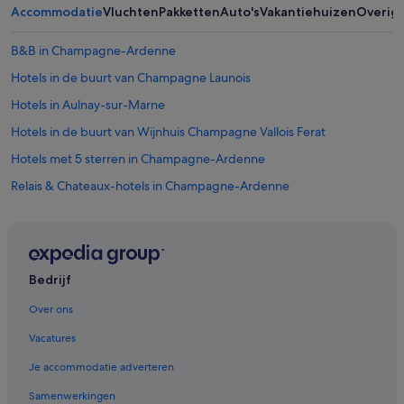
Accommodatie
Vluchten
Pakketten
Auto's
Vakantiehuizen
Overig
B&B in Champagne-Ardenne
Hotels in de buurt van Champagne Launois
Hotels in Aulnay-sur-Marne
Hotels in de buurt van Wijnhuis Champagne Vallois Ferat
Hotels met 5 sterren in Champagne-Ardenne
Relais & Chateaux-hotels in Champagne-Ardenne
Hotels met 4 sterren in Champagne-Ardenne
Hotels in de buurt van Champagne Bourmault Christian
B&B in Oyes
Bedrijf
Particuliere vakantiehuizen in Cramant
Over ons
Chalets in Champagne-Ardenne
Vacatures
Hotels in Vertus
Je accommodatie adverteren
Hotels in Kanton Avize
Samenwerkingen
Hotels met zwembad in Champagne-Ardenne