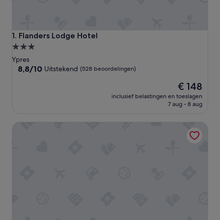
Flanders Lodge Hotel
1. Flanders Lodge Hotel
3.0-
sterrenaccommodatie
Ypres
8.8
8,8/10
Uitstekend
(528 beoordelingen)
van
De
€ 148
10,
prijs
Uitstekend,
inclusief belastingen en toeslagen
is
(528
7 aug - 8 aug
€ 148
beoordelingen)
Herbes Folles