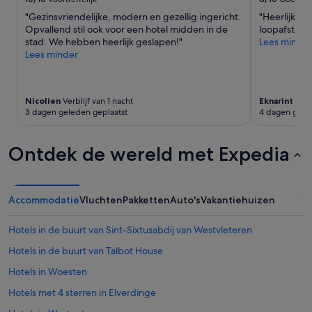
e
wijzigen.
e
"Gezinsvriendelijke, modern en gezellig ingericht.
"Heerlijk hot
k
Mogelijk
l
Opvallend stil ook voor een hotel midden in de
loopafstand
a
gelden
e
stad. We hebben heerlijk geslapen!"
Lees minder
m
er
n
Lees minder
e
extra
d
r
voorwaarden.
e
.
k
'
e
Nicolien
Verblijf van 1 nacht
Eknarint
Verbl
u
3 dagen geleden geplaatst
4 dagen gele
k
e
Ontdek de wereld met Expedia
n
i
n
s
p
Accommodatie
Vluchten
Pakketten
Auto's
Vakantiehuizen
e
e
Hotels in de buurt van Sint-Sixtusabdij van Westvleteren
l
d
Hotels in de buurt van Talbot House
e
Hotels in Woesten
n
o
Hotels met 4 sterren in Elverdinge
p