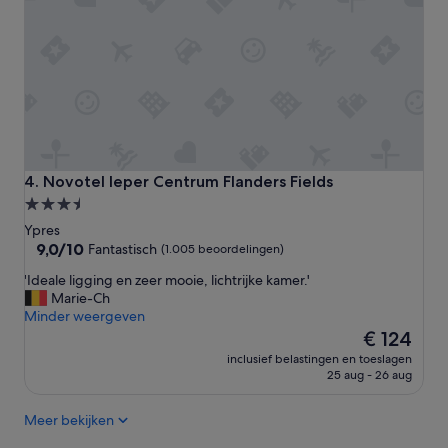
w
t
e
a
l
s
v
t
e
i
r
s
z
c
o
h
r
e
g
n
Novotel Ieper Centrum Flanders Fields
4. Novotel Ieper Centrum Flanders Fields
d
d
e
3.5-
a
s
sterrenaccommodatie
n
Ypres
e
b
9.0
9,0/10
Fantastisch
(1.005 beoordelingen)
t
e
van
t
'
'Ideale ligging en zeer mooie, lichtrijke kamer.'
d
10,
i
I
Marie-Ch
o
Fantastisch,
n
d
Minder weergeven
e
(1.005
g
e
De
l
€ 124
beoordelingen)
'
a
prijs
i
inclusief belastingen en toeslagen
l
is
k
25 aug - 26 aug
e
€ 124
v
l
o
Meer bekijken
i
o
g
r