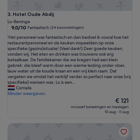
a
r
m
Hotel Oude Abdij
3. Hotel Oude Abdij
e
Lo-Reninge
o
9.0
9,0/10
Fantastisch
(24 beoordelingen)
n
van
t
'
'Het personeel was fantastisch en dan bedoel ik vooral hoe het
10,
b
H
restaurantpersoneel en de keuken inspeelden op onze
Fantastisch,
i
e
specifieke (gezins)situatie! (Veel dank!) Zeer goede keuken,
(24
j
t
vonden wij. Het eten en drinken was trouwens ook erg
beoordelingen)
t
p
betaalbaar. De familiekamer die we kregen had een klein
i
e
gebrek: die bleef warm door een warme leiding onder vloer,
n
r
lauw water uit de koude kraan en een vrij klein raam. Dat
e
s
vergeten we omdat het verblijf verder zo perfect naar onze (vrij
e
o
specifieke) wensen was. Lo is een...
n
n
Cornelis
r
e
Minder weergeven
u
e
De
€ 121
s
l
prijs
inclusief belastingen en toeslagen
t
w
is
10 aug - 11 aug
i
a
€ 121
g
s
e
Novotel Ieper Centrum Flanders Fields
f
e
a
n
n