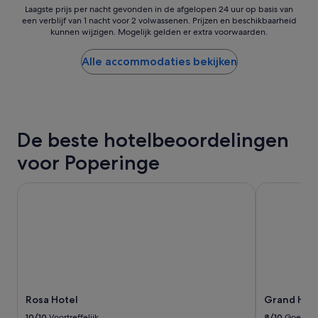
g
Laagste
a
Laagste prijs per nacht gevonden in de afgelopen 24 uur op basis van
i
een verblijf van 1 nacht voor 2 volwassenen. Prijzen en beschikbaarheid
prijs
l
kunnen wijzigen. Mogelijk gelden er extra voorwaarden.
n
per
h
g
nacht
o
e
gevonden
e
Alle accommodaties bekijken
n
in
h
z
de
e
e
afgelopen
t
e
24
r
r
uur
e
De beste hotelbeoordelingen
m
op
s
o
basis
t
voor Poperinge
o
van
a
i
een
u
e
verblijf
Rosa Hotel
Grand Hotel
r
,
van
a
l
1
n
i
nacht
t
c
voor
p
h
2
e
t
volwassenen.
r
r
Prijzen
s
i
en
o
Rosa Hotel
Grand Hote
j
beschikbaarheid
n
k
kunnen
e
10/10
Voortreffelijk
8/10
Goed