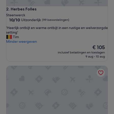
Herbes Folles
2. Herbes Folles
Steenwerck
10.0
10/10
Uitzonderlijk
(99 beoordelingen)
van
'
'Heerlijk ontbijt en warme ontbijt in een rustige en welverzorgde
10,
H
setting'
Uitzonderlijk,
e
Tim
(99
e
Minder weergeven
beoordelingen)
r
De
€ 105
l
prijs
inclusief belastingen en toeslagen
i
is
9 aug - 10 aug
j
€ 105
k
Hotel Oude Abdij
o
n
t
b
i
j
t
e
n
w