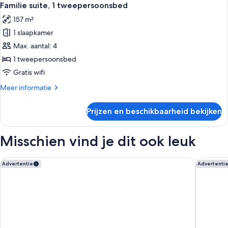
7
kingsize
Familie suite, 1 tweepersoonsbed
foto's
bed
157 m²
met
voor
slaapbank
1 slaapkamer
Familie
suite,
Max. aantal: 4
1
1 tweepersoonsbed
tweepersoonsbed
Gratis wifi
laden
Meer
Meer informatie
details
over
Prijzen en beschikbaarheid bekijken
Familie
suite,
1
Misschien vind je dit ook leuk
tweepersoonsbed
Andaman Beach Hotel Phuket - Handwritten Collection by Ac
TRIBE Ph
Advertentie
Advertenti