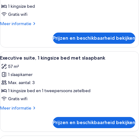
1
1 kingsize bed
kingsize
Gratis wifi
bed
Meer
Meer informatie
laden
details
over
Prijzen en beschikbaarheid bekijken
Junior
suite,
1
Alle
Een moderne hotelkamer met een ruim b
10
kingsize
Executive suite, 1 kingsize bed met slaapbank
foto's
bed
57 m²
voor
1 slaapkamer
Executive
suite,
Max. aantal: 3
1
1 kingsize bed en 1 tweepersoons zetelbed
kingsize
Gratis wifi
bed
Meer
Meer informatie
met
details
slaapbank
over
Prijzen en beschikbaarheid bekijken
Executive
laden
suite,
1
Alle
Een moderne hotelkamer met een groo