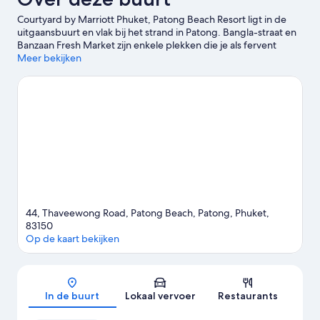
Courtyard by Marriott Phuket, Patong Beach Resort ligt in de
uitgaansbuurt en vlak bij het strand in Patong. Bangla-straat en
Banzaan Fresh Market zijn enkele plekken die je als fervent
shopper niet mag overslaan. Als je liever de natuur intrekt, kan
Meer bekijken
dat bij Patong Beach en Strand van Karon. Reis je met kinderen?
Mis dan Andamanda Phuket niet. Profiteer van het feit dat je
dicht aan het water ligt door deel te nemen aan activiteiten zoals
kajakken, snorkelen en parasailing. De regio biedt ook
avontuurlijkere activiteiten zoals paardrijden.
Bekijk onze
reisgids voor Patong
44, Thaveewong Road, Patong Beach, Patong, Phuket,
83150
Op de kaart bekijken
Kaart
In de buurt
Lokaal vervoer
Restaurants