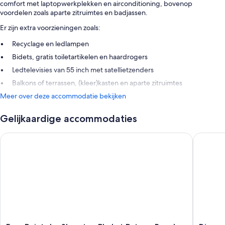
comfort met laptopwerkplekken en airconditioning, bovenop
voordelen zoals aparte zitruimtes en badjassen.
Er zijn extra voorzieningen zoals:
Recyclage en ledlampen
Bidets, gratis toiletartikelen en haardrogers
Ledtelevisies van 55 inch met satellietzenders
Balkons of terrassen, (kleer)kasten en aparte zitruimtes
Meer over deze accommodatie bekijken
Gelijkaardige accommodaties
Four Points by Sheraton Phuket Patong Beach Resort
Diamond 