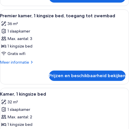
kamer,
2
Alle
Een moderne hotelkamer met een groot
7
eenpersoonsbedden,
Premier kamer, 1 kingsize bed, toegang tot zwembad
foto's
terras
36 m²
voor
1 slaapkamer
Premier
kamer,
Max. aantal: 3
1
1 kingsize bed
kingsize
Gratis wifi
bed,
Meer
Meer informatie
toegang
details
tot
over
Prijzen en beschikbaarheid bekijken
Premier
zwembad
kamer,
laden
1
Alle
Een hotelkamer met een groot bed, een
5
kingsize
Kamer, 1 kingsize bed
foto's
bed,
32 m²
toegang
voor
tot
1 slaapkamer
Kamer,
zwembad
1
Max. aantal: 2
kingsize
1 kingsize bed