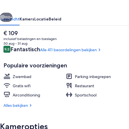
Patong
Beach
rige
Volgende
Resort
132+
Overzicht
Kamers
Locatie
Beleid
De
€ 109
huidige
inclusief belastingen en toeslagen
prijs
30 aug - 31 aug
is
Beoordelingen
Fantastisch
9,2
Alle 411 beoordelingen bekijken
9,2 op 10 –
€ 109
Populaire voorzieningen
Zwembad
Parking inbegrepen
Uitzicht vanuit accommodatie
Gratis wifi
Restaurant
Airconditioning
Sportschool
Alles bekijken
Kameropties