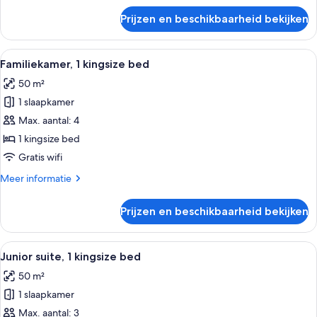
laden
over
Prijzen en beschikbaarheid bekijken
Premier
kamer,
2
Alle
Een hotelkamer met een bed, een burea
7
eenpersoonsbedden,
Familiekamer, 1 kingsize bed
foto's
uitzicht
50 m²
op
voor
zwembad
1 slaapkamer
Familiekamer,
1
Max. aantal: 4
kingsize
1 kingsize bed
bed
Gratis wifi
laden
Meer
Meer informatie
details
over
Prijzen en beschikbaarheid bekijken
Familiekamer,
1
kingsize
Alle
Een hotelkamer met een groot bed, een
9
bed
Junior suite, 1 kingsize bed
foto's
50 m²
voor
1 slaapkamer
Junior
suite,
Max. aantal: 3