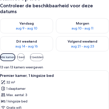
Controleer de beschikbaarheid voor deze
datums
De beschikbaarheid controleren voor vanavond aug 9 - aug 1
De beschikbaarheid controler
Vandaag
Morgen
aug 9 - aug 10
aug 10 - aug 11
De beschikbaarheid controleren voor dit weekend aug 14 - au
De beschikbaarheid controler
Dit weekend
Volgend weekend
aug 14 - aug 16
aug 21 - aug 23
Beschikbare
Alle kamers
1 bed
2 bedden
filters
voor
13 van 13 kamers weergeven
kamers
Alle
Een hotelkamer met een bed, een bure
7
Premier kamer, 1 kingsize bed
foto's
32 m²
voor
1 slaapkamer
Premier
kamer,
Max. aantal: 3
1
1 kingsize bed
kingsize
Gratis wifi