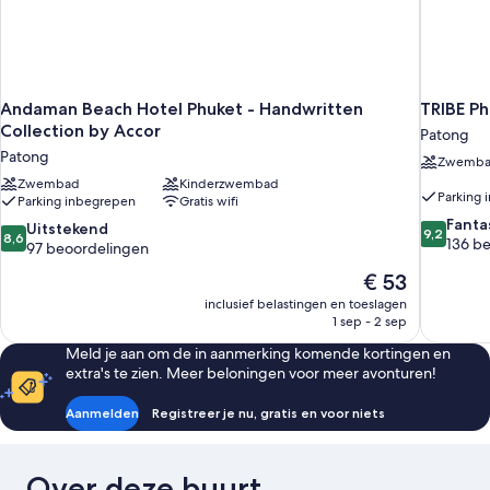
Andaman Beach Hotel Phuket - Handwritten
TRIBE Ph
Collection by Accor
Patong
Patong
Zwemb
Zwembad
Kinderzwembad
Parking 
Parking inbegrepen
Gratis wifi
9.2
Fanta
8.6
Uitstekend
9,2
8,6
van
136 b
van
97 beoordelingen
10,
10,
De
€ 53
Fantastisc
Uitstekend,
prijs
136
inclusief belastingen en toeslagen
97
is
beoordel
1 sep - 2 sep
beoordelingen
€ 53
Meld je aan om de in aanmerking komende kortingen en
extra's te zien. Meer beloningen voor meer avonturen!
Aanmelden
Registreer je nu, gratis en voor niets
Over deze buurt