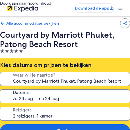
Doorgaan naar hoofdinhoud
Download de app
Alle accommodaties bekijken
Courtyard by Marriott Phuket,
Patong Beach Resort
5.0-
sterrenaccommodatie
Kies datums om prijzen te bekijken
Waar wil je naartoe?
Datums
Reizigers