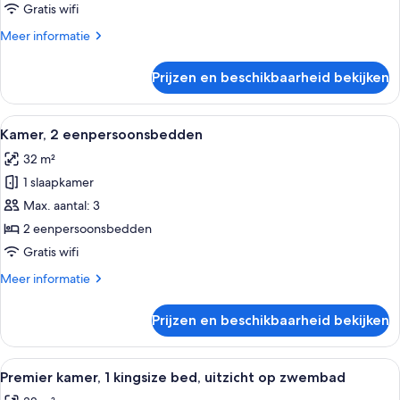
bed
Gratis wifi
laden
Meer
Meer informatie
details
over
Prijzen en beschikbaarheid bekijken
Kamer,
1
kingsize
Alle
Hotelkamer met twee bedden, een bure
4
bed
Kamer, 2 eenpersoonsbedden
foto's
32 m²
voor
1 slaapkamer
Kamer,
2
Max. aantal: 3
eenpersoonsbedden
2 eenpersoonsbedden
laden
Gratis wifi
Meer
Meer informatie
details
over
Prijzen en beschikbaarheid bekijken
Kamer,
2
eenpersoonsbedden
Alle
Een hotelkamer met een groot bed, e
8
Premier kamer, 1 kingsize bed, uitzicht op zwembad
foto's