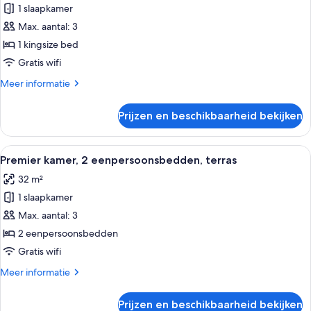
1 slaapkamer
Premier
kamer,
Max. aantal: 3
1
1 kingsize bed
kingsize
Gratis wifi
bed,
Meer
Meer informatie
terras
details
laden
over
Prijzen en beschikbaarheid bekijken
Premier
kamer,
1
Alle
Hotelkamer met twee bedden, een telev
6
kingsize
Premier kamer, 2 eenpersoonsbedden, terras
foto's
bed,
32 m²
terras
voor
1 slaapkamer
Premier
kamer,
Max. aantal: 3
2
2 eenpersoonsbedden
eenpersoonsbedden,
Gratis wifi
terras
Meer
Meer informatie
laden
details
over
Prijzen en beschikbaarheid bekijken
Premier