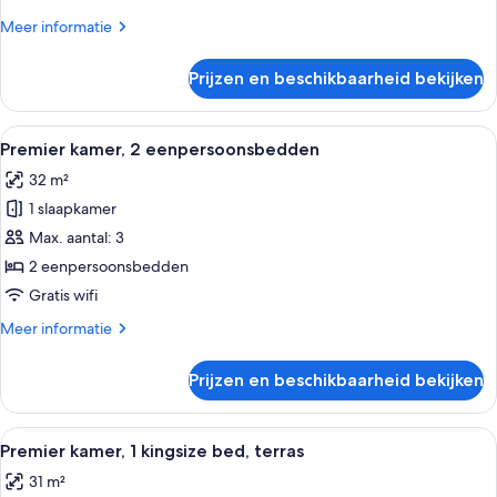
bed
Meer
Meer informatie
laden
details
over
Prijzen en beschikbaarheid bekijken
Premier
kamer,
1
Alle
Een hotelkamer met een bed, een bure
6
kingsize
Premier kamer, 2 eenpersoonsbedden
foto's
bed
32 m²
voor
1 slaapkamer
Premier
kamer,
Max. aantal: 3
2
2 eenpersoonsbedden
eenpersoonsbedden
Gratis wifi
laden
Meer
Meer informatie
details
over
Prijzen en beschikbaarheid bekijken
Premier
kamer,
2
Alle
Een hotelkamer met een bed, een bure
7
eenpersoonsbedden
Premier kamer, 1 kingsize bed, terras
foto's
31 m²
voor