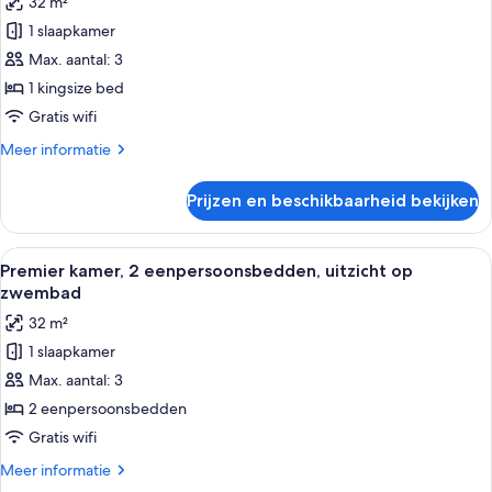
32 m²
voor
1 slaapkamer
Premier
kamer,
Max. aantal: 3
1
1 kingsize bed
kingsize
Gratis wifi
bed,
Meer
Meer informatie
uitzicht
details
op
over
Prijzen en beschikbaarheid bekijken
Premier
zwembad
kamer,
laden
1
Alle
Een moderne hotelkamer met twee bed
8
kingsize
Premier kamer, 2 eenpersoonsbedden, uitzicht op
foto's
bed,
zwembad
uitzicht
voor
32 m²
op
Premier
zwembad
1 slaapkamer
kamer,
Max. aantal: 3
2
eenpersoonsbedden,
2 eenpersoonsbedden
uitzicht
Gratis wifi
op
Meer
Meer informatie
zwembad
details