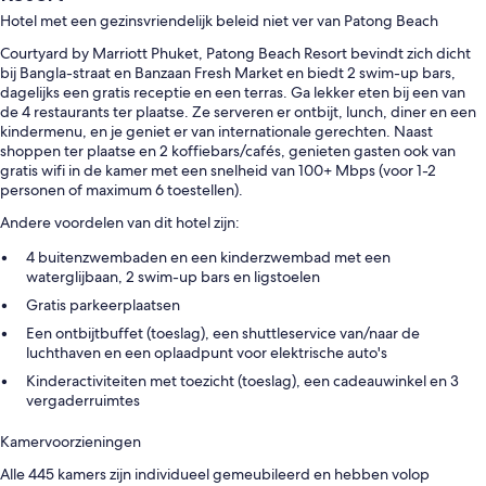
Hotel met een gezinsvriendelijk beleid niet ver van Patong Beach
Courtyard by Marriott Phuket, Patong Beach Resort bevindt zich dicht
bij Bangla-straat en Banzaan Fresh Market en biedt 2 swim-up bars,
dagelijks een gratis receptie en een terras. Ga lekker eten bij een van
de 4 restaurants ter plaatse. Ze serveren er ontbijt, lunch, diner en een
kindermenu, en je geniet er van internationale gerechten. Naast
shoppen ter plaatse en 2 koffiebars/cafés, genieten gasten ook van
gratis wifi in de kamer met een snelheid van 100+ Mbps (voor 1-2
personen of maximum 6 toestellen).
Andere voordelen van dit hotel zijn:
4 buitenzwembaden en een kinderzwembad met een
waterglijbaan, 2 swim-up bars en ligstoelen
Gratis parkeerplaatsen
Een ontbijtbuffet (toeslag), een shuttleservice van/naar de
luchthaven en een oplaadpunt voor elektrische auto's
Kinderactiviteiten met toezicht (toeslag), een cadeauwinkel en 3
vergaderruimtes
Kamervoorzieningen
Alle 445 kamers zijn individueel gemeubileerd en hebben volop