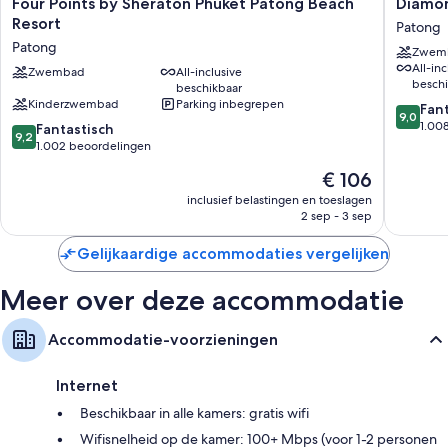
Four
Diamon
Four Points by Sheraton Phuket Patong Beach
Diamon
Points
Cliff
Resort
Patong
by
Resort
Patong
Zwem
Sheraton
&
All-inc
Phuket
Zwembad
All-inclusive
Spa,
beschi
beschikbaar
Patong
Patong
Kinderzwembad
Parking inbegrepen
9.0
Beach
Beach
Fan
9,0
van
Resort
Patong
1.00
9.2
Fantastisch
9,2
10,
Patong
van
1.002 beoordelingen
Fantasti
10,
De
€ 106
1.008
Fantastisch,
prijs
beoorde
1.002
inclusief belastingen en toeslagen
is
2 sep - 3 sep
beoordelingen
€ 106
Gelijkaardige accommodaties vergelijken
Meer over deze accommodatie
Accommodatie-voorzieningen
Internet
Beschikbaar in alle kamers: gratis wifi
Wifisnelheid op de kamer: 100+ Mbps (voor 1-2 personen