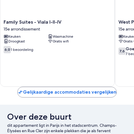
Family
West
Family Suites - Viala I-II-IV
West P
Suites
Paris
15e arrondissement
15e arr
-
Suite
Keuken
Wasmachine
Keuke
Viala
15e
Droogkast
Gratis wifi
Gratis 
I-
arrondi
II-
6.0
7.6
Go
6,0
1 beoordeling
7,6
IV
van
van
7 be
15e
10,
10,
arrondissement
1
Goed,
beoordeling
7
beoorde
Gelijkaardige accommodaties vergelijken
Over deze buurt
dit appartement ligt in Parijs in het stadscentrum. Champs-
Élysées en Rue Cler zijn enkele plekken die je als fervent