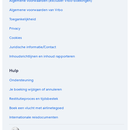
Algemene voorwaarden (exclusief Vrbo-boekingen)
a
f
7
é
n
r
a
r
P
e
c
è
g
Algemene voorwaarden van Vrbo
t
a
s
e
s
a
Toegankelijkheid
r
r
a
d
t
e
i
u
u
e
Privacy
s
M
l
é
l
Cookies
t
e
r
Juridische informatie/Contact
o
Inhoudsrichtlijnen en inhoud rapporteren
L
i
g
Hulp
n
e
Ondersteuning
1
3
Je boeking wijzigen of annuleren
Restitutieproces en tijdsbestek
Boek een vlucht met airlinetegoed
Internationale reisdocumenten