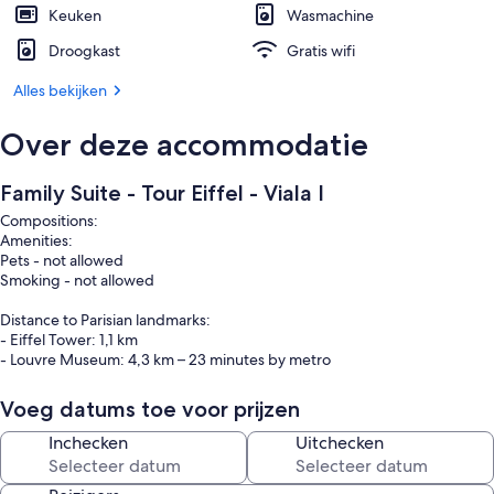
Keuken
Wasmachine
Droogkast
Gratis wifi
Alles bekijken
Over deze accommodatie
Family Suite - Tour Eiffel - Viala I
Compositions:
Amenities:
Pets - not allowed
Smoking - not allowed
Distance to Parisian landmarks:
- Eiffel Tower: 1,1 km
- Louvre Museum: 4,3 km – 23 minutes by metro
- Notre-Dame de Paris: 4,9 km – 28 minutes by metro
Voeg datums toe voor prijzen
Nearest Metro Station :
Inchecken
Uitchecken
- Vaugirard (4min walk) : Line 12
- Convention (8min walk) : Line 12