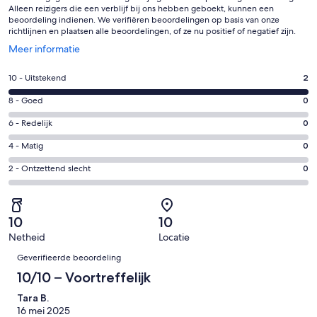
Alleen reizigers die een verblijf bij ons hebben geboekt, kunnen een
beoordeling indienen. We verifiëren beoordelingen op basis van onze
richtlijnen en plaatsen alle beoordelingen, of ze nu positief of negatief zijn.
Opent
Meer informatie
in
een
Gastenscore:
10 - Uitstekend
2
nieuw
10
venster
Gastenscore:
8 - Goed
0
-
8
Uitstekend.
Gastenscore:
6 - Redelijk
0
-
2
6
Goed.
Gastenscore:
4 - Matig
0
van
-
0
4
2
Redelijk.
Gastenscore:
2 - Ontzettend slecht
0
van
-
beoordelingen
0
2
2
Matig.
van
-
beoordelingen
0
2
Ontzettend
van
10
10
beoordelingen
slecht.
2
Netheid
Locatie
0
Beoordelingen
beoordelingen
van
Geverifieerde beoordeling
2
10/10 – Voortreffelijk
beoordelingen
Tara B.
16 mei 2025