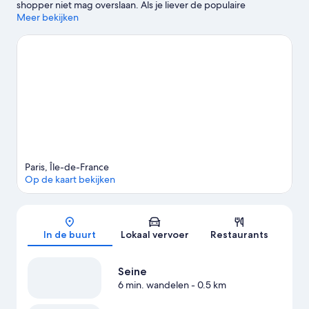
shopper niet mag overslaan. Als je liever de populaire
bezienswaardigheden van de buurt wilt bezoeken, ga dan naar
Meer bekijken
Jardin du Luxembourg en Jardin des Tuileries. Wil je graag een
evenement of wedstrijd bijwonen? Kijk dan even wat er te
beleven valt bij Stade Roland Garros of Parc des Princes.
Bekijk
onze reisgids voor Parijs
Meer appartementen in Parijs
Paris, Île-de-France
Op de kaart bekijken
Kaart
In de buurt
Lokaal vervoer
Restaurants
Seine
6 min. wandelen
- 0.5 km