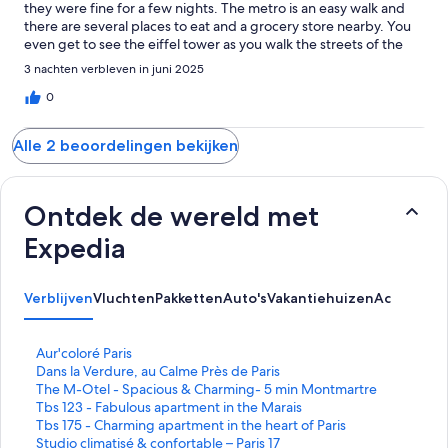
they were fine for a few nights. The metro is an easy walk and
there are several places to eat and a grocery store nearby. You
even get to see the eiffel tower as you walk the streets of the
neighborhood.
3 nachten verbleven in juni 2025
0
Alle 2 beoordelingen bekijken
Ontdek de wereld met
Expedia
Verblijven
Vluchten
Pakketten
Auto's
Vakantiehuizen
Activiteit
L
Aur'coloré Paris
i
L
Dans la Verdure, au Calme Près de Paris
n
i
L
The M-Otel - Spacious & Charming- 5 min Montmartre
k
n
i
L
Tbs 123 - Fabulous apartment in the Marais
o
k
n
i
L
Tbs 175 - Charming apartment in the heart of Paris
p
o
k
n
i
L
Studio climatisé & confortable – Paris 17