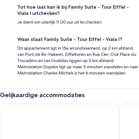
Tot hoe laat kan ik bij Family Suite - Tour Eiffel -
Viala I uitchecken?
Je dient om uiterlijk 11.00 uur uit te checken.
Waar staat Family Suite - Tour Eiffel - Viala I?
Dit appartement ligt in 15e arrondissement, op 2 km afstand
van Pont de Bir-Hakeim, Eiffeltoren en Rue Cler. Ook Place du
Trocadéro en Les Invalides liggen op 2 km afstand.
Metrostation Dupleix ligt op maar 3 minuten wandelen en naar
Metrostation Charles Michels is het 6 minuten wandelen.
Gelijkaardige accommodaties
Family Suites - Viala I-II-IV
West Par