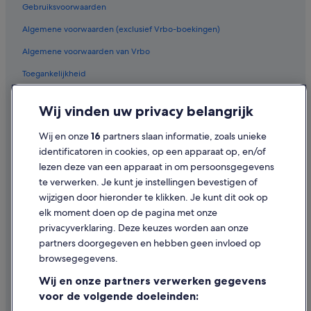
Gebruiksvoorwaarden
Hotels in Oostende
Algemene voorwaarden (exclusief Vrbo-boekingen)
Woonboten in Oostende
Algemene voorwaarden van Vrbo
Appartementen in Station Oostende
Particuliere vakantiehuizen in Oostende
Toegankelijkheid
Nh Hotels in Oostende
Privacy
Wij vinden uw privacy belangrijk
Hotels in de buurt van Mu.ZEE
Cookies
Wij en onze
16
partners slaan informatie, zoals unieke
Hotels in de buurt van Stadsmuseum van Oostende
Juridische informatie/Contact
identificatoren in cookies, op een apparaat op, en/of
Hotels in de buurt van James Ensorhuis
Inhoudsrichtlijnen en inhoud rapporteren
lezen deze van een apparaat in om persoonsgegevens
Romantik Hotel in Oostende
te verwerken. Je kunt je instellingen bevestigen of
Hulp
wijzigen door hieronder te klikken. Je kunt dit ook op
Hotels met parkeerplaatsen in Oostende
elk moment doen op de pagina met onze
Best Western-hotels in Oostende
Ondersteuning
privacyverklaring. Deze keuzes worden aan onze
Independent-Hotels in Oostende
Je boeking wijzigen of annuleren
partners doorgegeven en hebben geen invloed op
browsegegevens.
Strand in Oostende
Restitutieproces en tijdsbestek
Wij en onze partners verwerken gegevens
Hotels met gratis ontbijt in Oostende
Boek een vlucht met airlinetegoed
voor de volgende doeleinden:
Luxe in Oostende
Internationale reisdocumenten