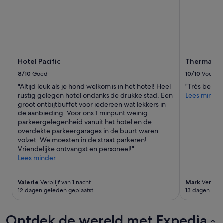
1
nacht
voor
2
volwassenen.
Prijzen
en
Hotel Pacific
Thermae Pa
beschikbaarheid
kunnen
8/10
Goed
10/10
Voortref
wijzigen.
"Altijd leuk als je hond welkom is in het hotel! Heel
"Très bel hô
Mogelijk
rustig gelegen hotel ondanks de drukke stad. Een
Lees minder
gelden
groot ontbijtbuffet voor iedereen wat lekkers in
er
de aanbieding. Voor ons 1 minpunt weinig
extra
parkeergelegenheid vanuit het hotel en de
voorwaarden.
overdekte parkeergarages in de buurt waren
volzet. We moesten in de straat parkeren!
Vriendelijke ontvangst en personeel!"
Lees minder
Valerie
Verblijf van 1 nacht
Mark
Verblijf
12 dagen geleden geplaatst
13 dagen gele
Ontdek de wereld met Expedia