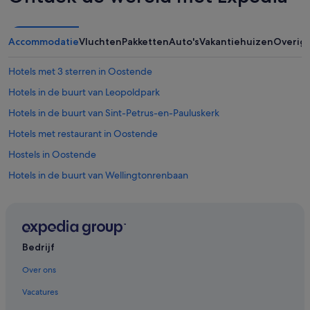
Accommodatie
Vluchten
Pakketten
Auto's
Vakantiehuizen
Overig
Hotels met 3 sterren in Oostende
Hotels in de buurt van Leopoldpark
Hotels in de buurt van Sint-Petrus-en-Pauluskerk
Hotels met restaurant in Oostende
Hostels in Oostende
Hotels in de buurt van Wellingtonrenbaan
Hotels in de buurt van Cultuurcentrum De Grote Post
Hotels in de buurt van Station Oostende
Vakantieparken in Oostende
Bedrijf
Familie in Oostende
Over ons
Boetiek in Oostende
Vacatures
Hotels in de buurt van De Mercator