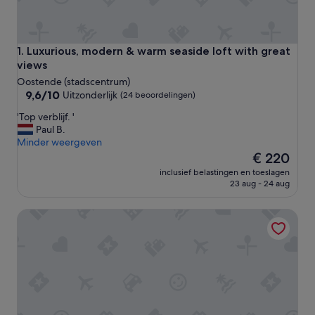
Luxurious, modern & warm seaside loft with great views
1. Luxurious, modern & warm seaside loft with great
views
Oostende (stadscentrum)
9.6
9,6/10
Uitzonderlijk
(24 beoordelingen)
van
'
'Top verblijf. '
10,
T
Paul B.
Uitzonderlijk,
o
Minder weergeven
(24
p
De
€ 220
beoordelingen)
v
prijs
inclusief belastingen en toeslagen
e
is
23 aug - 24 aug
r
€ 220
b
Circa 1929 - Suite met keuken
l
i
j
f
.
'