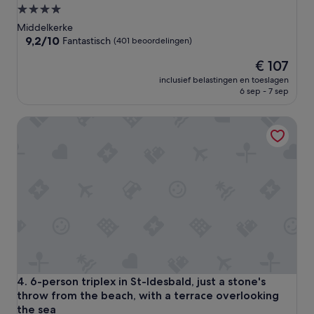
4.0-
sterrenaccommodatie
Middelkerke
9.2
9,2/10
Fantastisch
(401 beoordelingen)
van
De
€ 107
10,
prijs
Fantastisch,
inclusief belastingen en toeslagen
is
(401
6 sep - 7 sep
€ 107
beoordelingen)
6-person triplex in St-Idesbald, just a stone's throw from 
6-person triplex in St-Idesbald, just a stone's throw from 
4. 6-person triplex in St-Idesbald, just a stone's
throw from the beach, with a terrace overlooking
the sea