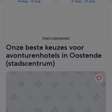
14 aug - 16 aug
21 aug - 23 aug
Kaart weergeven
Onze beste keuzes voor
avonturenhotels in Oostende
(stadscentrum)
Luxurious, modern & warm seaside loft with great views