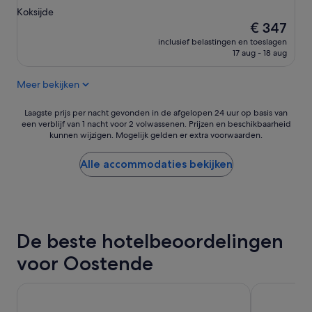
Koksijde
De
€ 347
prijs
inclusief belastingen en toeslagen
is
17 aug - 18 aug
€ 347
Meer bekijken
Laagste
Laagste prijs per nacht gevonden in de afgelopen 24 uur op basis van
een verblijf van 1 nacht voor 2 volwassenen. Prijzen en beschikbaarheid
prijs
kunnen wijzigen. Mogelijk gelden er extra voorwaarden.
per
nacht
gevonden
Alle accommodaties bekijken
in
de
afgelopen
24
uur
De beste hotelbeoordelingen
op
basis
voor Oostende
van
een
verblijf
Hotel Pacific
Thermae Pal
van