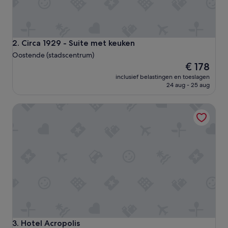
Circa 1929 - Suite met keuken
2. Circa 1929 - Suite met keuken
Oostende (stadscentrum)
De
€ 178
prijs
inclusief belastingen en toeslagen
is
24 aug - 25 aug
€ 178
Hotel Acropolis
Hotel Acropolis
3. Hotel Acropolis