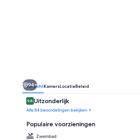
94+
Overzicht
Kamers
Locatie
Beleid
Beoordelingen
Uitzonderlijk
9,8
9,8 op 10 –
Alle 84 beoordelingen bekijken
Populaire voorzieningen
Zwembad