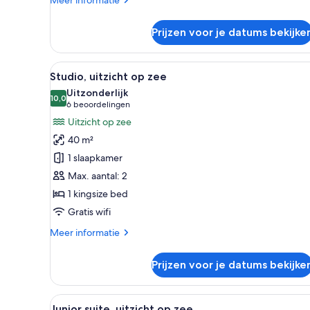
details
over
Prijzen voor je datums bekijke
Kamer
Alle
Een hotelkamer met een groot b
5
Studio, uitzicht op zee
foto's
Uitzonderlijk
voor
10,0
10,0 van 10
(6
6 beoordelingen
Studio,
beoordelingen)
Uitzicht op zee
uitzicht
40 m²
op
1 slaapkamer
zee
Max. aantal: 2
laden
1 kingsize bed
Gratis wifi
Meer
Meer informatie
details
over
Prijzen voor je datums bekijke
Studio,
uitzicht
op
Alle
Een moderne hotelkamer met ee
5
zee
Junior suite, uitzicht op zee