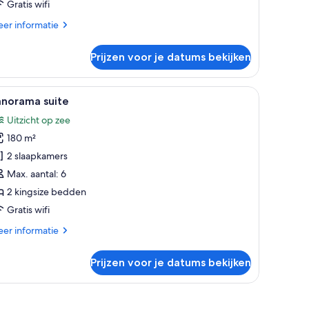
Gratis wifi
er
er informatie
tails
er
Prijzen voor je datums bekijken
ite
n een kledingkast.
 hoekbank, een salontafel en uitzicht op de oceaan door middel van kam
le
Een moderne woonkamer met een groot raam, 
5
anorama suite
oto's
Uitzicht op zee
oor
180 m²
anorama
uite
2 slaapkamers
aden
Max. aantal: 6
2 kingsize bedden
Gratis wifi
er
er informatie
tails
er
Prijzen voor je datums bekijken
norama
ite
n bank en uitzicht op het landschap.