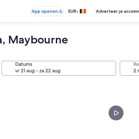
•
App openen
EUR
Adverteer je accom
a, Maybourne
Datums
Re