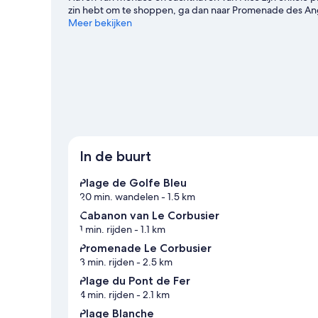
zin hebt om te shoppen, ga dan naar Promenade des Ang
Jardins de Saint-Martin en Botanische Tuin van Eze. Duik
Meer bekijken
op en neem een sprong in het diepe!
Bekijk onze reisg
In de buurt
Plage de Golfe Bleu
20 min. wandelen
- 1.5 km
Cabanon van Le Corbusier
1 min. rijden
- 1.1 km
Promenade Le Corbusier
3 min. rijden
- 2.5 km
Plage du Pont de Fer
4 min. rijden
- 2.1 km
Plage Blanche