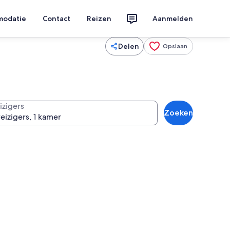
modatie
Contact
Reizen
Aanmelden
Delen
Opslaan
izigers
Zoeken