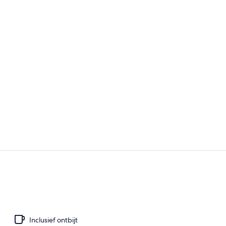
Video van m
Uitzicht va
Inclusief ontbijt