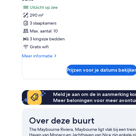
foto's
Uitzicht op zee
voor
290 m²
Suite
laden
3 slaapkamers
Max. aantal: 10
3 kingsize bedden
Gratis wifi
Meer
Meer informatie
details
over
Prijzen voor je datums bekijke
Suite
Meld je aan om de in aanmerking kom
Meer beloningen voor meer avontu
Over deze buurt
The Maybourne Riviera, Maybourne ligt vlak bij een trei
Haven van Monaco en Jachthaven van Nice zijn enkele plekk