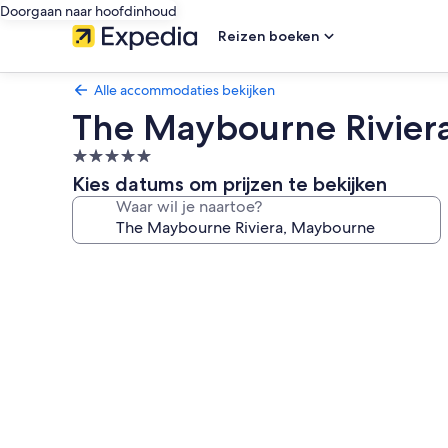
Doorgaan naar hoofdinhoud
Reizen boeken
Alle accommodaties bekijken
The Maybourne Rivier
5.0-
sterrenaccommodatie
Kies datums om prijzen te bekijken
Waar wil je naartoe?
Fotogalerie
voor
The
Maybourne
Riviera,
Maybourne