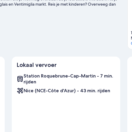
lais en Ventimiglia markt. Reis je met kinderen? Overweeg dan
en, snorkelen en waterskiën, het kan allemaal. Ga dus het water
ids voor Roquebrune-Cap-Martin
Lokaal vervoer
Station Roquebrune-Cap-Martin - 7 min.
rijden
Nice (NCE-Côte d'Azur) - 43 min. rijden