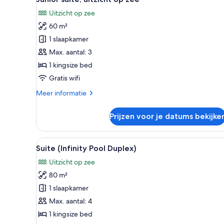
foto's
Uitzicht op zee
voor
60 m²
Junior
suite,
1 slaapkamer
uitzicht
Max. aantal: 3
op
1 kingsize bed
zee
Gratis wifi
laden
Meer
Meer informatie
details
over
Prijzen voor je datums bekijke
Junior
suite,
uitzicht
Alle
Een moderne hotelkamer met ee
5
op
Suite (Infinity Pool Duplex)
foto's
zee
Uitzicht op zee
voor
80 m²
Suite
(Infinity
1 slaapkamer
Pool
Max. aantal: 4
Duplex)
1 kingsize bed
laden