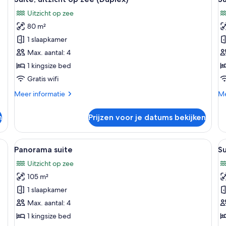
foto's
f
zee
Uitzicht op zee
voor
v
80 m²
Suite,
S
uitzicht
l
1 slaapkamer
op
Max. aantal: 4
zee
1 kingsize bed
(Duplex)
Gratis wifi
laden
Meer
Me
Meer informatie
Me
details
de
over
ov
n
Prijzen voor je datums bekijken
Suite,
Su
uitzicht
op
n groot bed, uitzicht op zee en een schilderij aan de muur.
Alle
Een moderne woonkamer met een groot
Al
5
zee
Panorama suite
Su
foto's
f
(Duplex)
Uitzicht op zee
voor
v
105 m²
Panorama
S
suite
l
1 slaapkamer
laden
Max. aantal: 4
1 kingsize bed