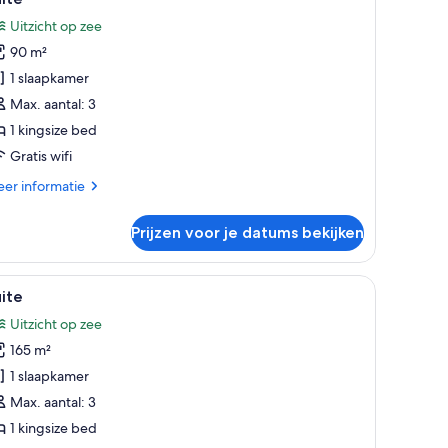
oto's
Uitzicht op zee
oor
90 m²
uite
aden
1 slaapkamer
Max. aantal: 3
1 kingsize bed
Gratis wifi
er
er informatie
tails
er
Prijzen voor je datums bekijken
ite
 raam, een bank, een salontafel en een lamp.
le
Een slaapkamer met een groot bed, een televi
5
ite
oto's
Uitzicht op zee
oor
165 m²
uite
aden
1 slaapkamer
Max. aantal: 3
1 kingsize bed