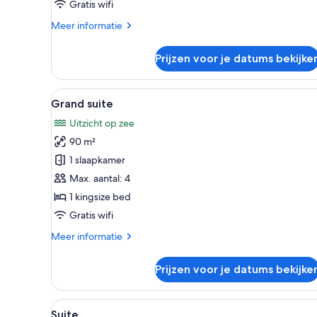
Gratis wifi
Meer
Meer informatie
details
over
Prijzen voor je datums bekijke
Suite
(Infinity
Pool
Alle
Een moderne slaapkamer met ee
6
Duplex)
Grand suite
foto's
Uitzicht op zee
voor
90 m²
Grand
suite
1 slaapkamer
laden
Max. aantal: 4
1 kingsize bed
Gratis wifi
Meer
Meer informatie
details
over
Prijzen voor je datums bekijke
Grand
suite
Alle
Een moderne woonkamer met ee
9
Suite