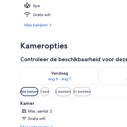
Spa
Exterieur
Gratis wifi
Alles bekijken
Kameropties
Controleer de beschikbaarheid voor de
De beschikbaarheid controleren voor vanavond aug 
De beschikbaa
Vandaag
aug 6 - aug 7
Beschikbare
Alle kamers
1 bed
2 bedden
3+ bedden
filters
Alle
Een slaapkamer met een groot 
voor
4
Kamer
foto's
kamers
Max. aantal: 2
voor
Gratis wifi
Kamer
laden
Meer
Meer informatie