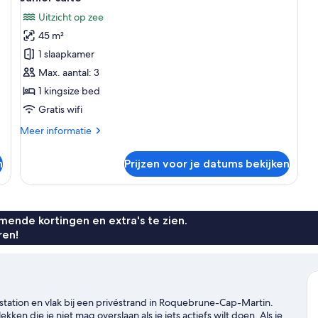
foto's
Uitzicht op zee
voor
45 m²
Junior
suite
1 slaapkamer
laden
Max. aantal: 3
1 kingsize bed
Gratis wifi
Meer
Meer informatie
details
over
n
Prijzen voor je datums bekijken
Junior
suite
ende kortingen en extra's te zien.
ren!
nstation en vlak bij een privéstrand in Roquebrune-Cap-Martin.
en die je niet mag overslaan als je iets actiefs wilt doen. Als je