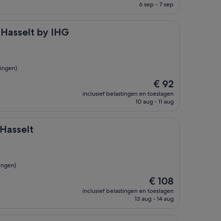
is
6 sep - 7 sep
€ 107
 by IHG
 Hasselt by IHG
ingen)
De
€ 92
prijs
inclusief belastingen en toeslagen
is
10 aug - 11 aug
€ 92
 Hasselt
ingen)
De
€ 108
prijs
inclusief belastingen en toeslagen
is
13 aug - 14 aug
€ 108