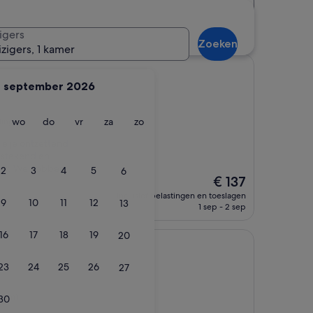
Afstand
Accommodatieklasse
 buurt van Modemuseum
igers
Zoeken
izigers, 1 kamer
september 2026
g
insdag
woensdag
donderdag
vrijdag
zaterdag
zondag
wo
do
vr
za
zo
lingen)
e je ontzettend
itstekend en
eer. We hebben
2
3
4
5
6
De
€ 137
prijs
inclusief belastingen en toeslagen
9
10
11
12
13
is
1 sep - 2 sep
€ 137
16
17
18
19
20
23
24
25
26
27
ngen)
30