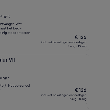
elingen)
 ontvangst. Wat
aast het bed -
weinig stopcontacten
De
€ 136
prijs
inclusief belastingen en toeslagen
is
9 aug - 10 aug
€ 136
lus VII
elingen)
bijt. Het personeel
De
€ 136
'
prijs
inclusief belastingen en toeslagen
is
7 aug - 8 aug
€ 136