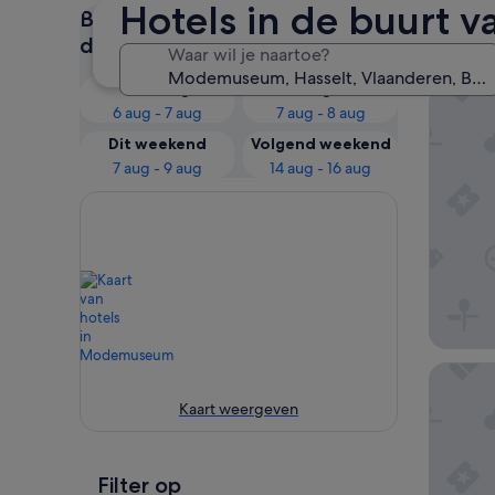
Hotels in de buurt
Bekijk de prijzen voor deze
Onze
datums
Waar wil je naartoe?
Vandaag
Morgen
Hotel H
6 aug - 7 aug
7 aug - 8 aug
Dit weekend
Volgend weekend
7 aug - 9 aug
14 aug - 16 aug
Door9
Kaart weergeven
Filter op