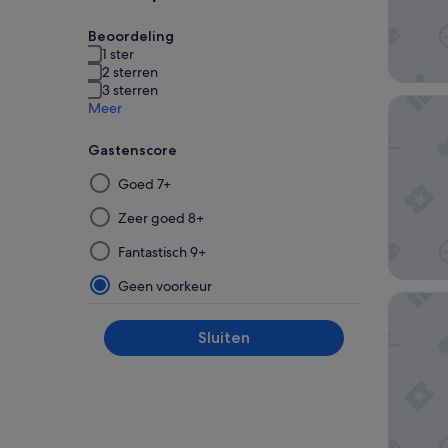
Beoordeling
1 ster
2 sterren
3 sterren
ibis Sty
Meer
Gastenscore
Door
Goed 7+
een
filter
Zeer goed 8+
uit
Fantastisch 9+
deze
groep
Geen voorkeur
Holiday 
te
selecteren
Sluiten
en
deze
vervolgens
toe
te