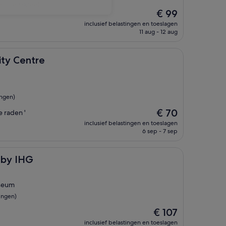
een personeel
De
€ 99
prijs
inclusief belastingen en toeslagen
is
11 aug - 12 aug
€ 99
re
City Centre
ngen)
De
€ 70
e raden '
prijs
inclusief belastingen en toeslagen
is
6 sep - 7 sep
€ 70
t by IHG
seum
ingen)
De
€ 107
prijs
inclusief belastingen en toeslagen