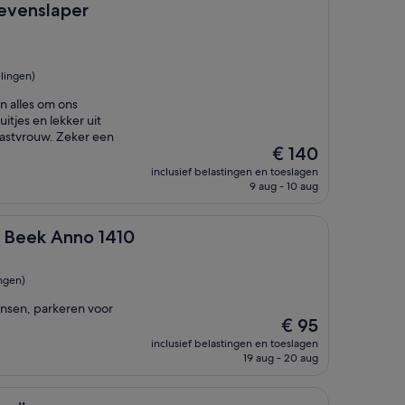
er
evenslaper
lingen)
n alles om ons
itjes en lekker uit
astvrouw. Zeker een
De
€ 140
prijs
inclusief belastingen en toeslagen
is
9 aug - 10 aug
€ 140
no 1410
e Beek Anno 1410
ngen)
nsen, parkeren voor
De
€ 95
prijs
inclusief belastingen en toeslagen
is
19 aug - 20 aug
€ 95