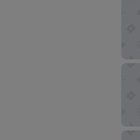
Kasteel
't Huys 