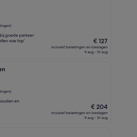
lingen)
tbij goede parkeer
De
€ 127
llen was top'
prijs
inclusief belastingen en toeslagen
is
9 aug - 10 aug
€ 127
en
lingen)
rhouden en
De
€ 204
prijs
inclusief belastingen en toeslagen
is
9 aug - 10 aug
€ 204