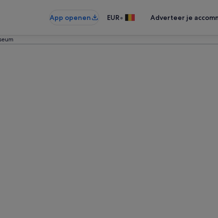
•
App openen
EUR
Adverteer je accom
seum