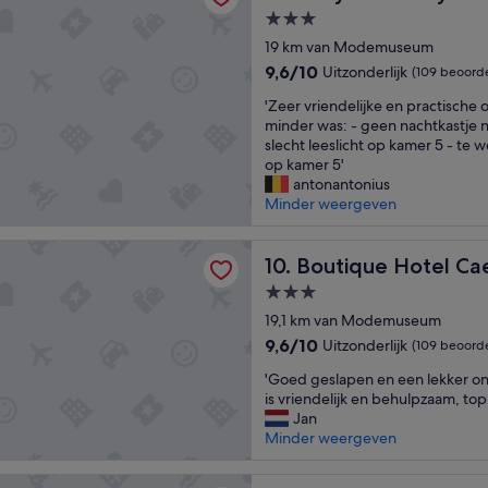
o
m
h
3.0-
i
m
e
sterrenaccommodatie
e
19 km van Modemuseum
e
e
l
t
9.6
9,6/10
Uitzonderlijk
(109 beoord
f
o
d
van
t
'
c
'Zeer vriendelijke en practische
i
10,
e
Z
a
minder was: - geen nachtkastje n
c
Uitzonderlijk,
e
e
t
slecht leeslicht op kamer 5 - te 
h
(109
n
e
i
op kamer 5'
t
beoordelingen)
u
r
e
antonantonius
b
n
v
,
Minder weergeven
i
i
r
g
j
e
i
o
g
 Hotel Caelus VII
k
e
Boutique Hotel Caelus VII
e
10. Boutique Hotel Cae
o
e
n
d
e
s
3.0-
d
o
d
f
sterrenaccommodatie
e
19,1 km van Modemuseum
n
e
e
l
d
p
9.6
9,6/10
Uitzonderlijk
(109 beoord
e
i
e
a
van
r
'
j
'Goed geslapen en een lekker ont
r
r
10,
.
G
k
is vriendelijk en behulpzaam, top.
h
k
Uitzonderlijk,
W
o
e
Jan
o
e
(109
e
e
e
Minder weergeven
u
e
beoordelingen)
h
d
n
d
r
e
g
p
e
g
s B&B De Zevenslaper
b