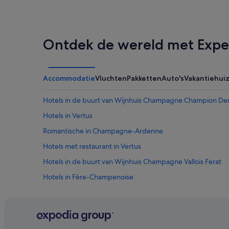
Ontdek de wereld met Expe
Accommodatie
Vluchten
Pakketten
Auto's
Vakantiehui
Hotels in de buurt van Wijnhuis Champagne Champion De
Hotels in Vertus
Romantische in Champagne-Ardenne
Hotels met restaurant in Vertus
Hotels in de buurt van Wijnhuis Champagne Vallois Ferat
Hotels in Fère-Champenoise
Hotels in de buurt van Wijnhuis Champagne Perrot-Batteux 
Hotels in de buurt van Champagne Waris Larmandier
Hotels met 4 sterren in Le Mesnil-sur-Oger