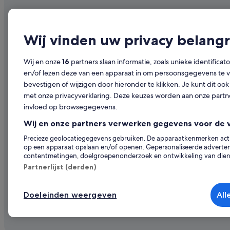
Hotels in de buurt van Champagne Ruffin et Fils
Bedrijf
Ontdekk
Relais & Chateaux-hotels in Cramant
Over ons
Reisgids voo
Wij vinden uw privacy belangr
Luxe in Champagne-Ardenne
Vacatures
Hotels in Be
Hotels in de buurt van Champagne Launois
Wij en onze
16
partners slaan informatie, zoals unieke identificat
Je accommodatie adverteren
Vakantiehuis
Hotels met 4 sterren in Champagne-Ardenne
en/of lezen deze van een apparaat in om persoonsgegevens te ve
Samenwerkingen
Citytrips na
bevestigen of wijzigen door hieronder te klikken. Je kunt dit 
Hotels in Cramant
met onze privacyverklaring. Deze keuzes worden aan onze par
Persruimte
Vluchten na
Hotels in Aulnay-sur-Marne
invloed op browsegegevens.
Adverteren
Autoverhuur
Hotels in de buurt van Champagne Michel Collard
Wij en onze partners verwerken gegevens voor de 
Kies je ide
B&B in Kanton Avize
Precieze geolocatiegegevens gebruiken. De apparaatkenmerken actief
op een apparaat opslaan en/of openen. Gepersonaliseerde advertent
Hotels met wijngaard in Champagne-Ardenne
contentmetingen, doelgroepenonderzoek en ontwikkeling van dien
Relais & Chateaux-hotels in Champagne-Ardenne
Partnerlijst (derden)
Hotels met zwembad in Champagne-Ardenne
Doeleinden weergeven
All
© 2026 Expedia, Inc. - een bedrijf van Expedia 