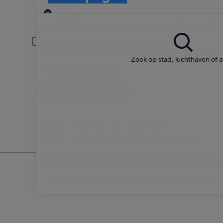
Ophalen
Ophaaldatum
Inle
22 aug
23 a
Bestuurder jonger dan 30 of ouder dan 70
Jonge of oudere bestuurders kunnen gevraagd worden een extra to
Zoek op stad, luchthaven of 
Ik heb een kortingscode
Zoeken
Verander van gedachten
Boetevrij annuleren bij selecte huurauto's
Zoek naar promoties voor 
* Prijs gevonden in de afgelopen 6 dagen. Klik voo