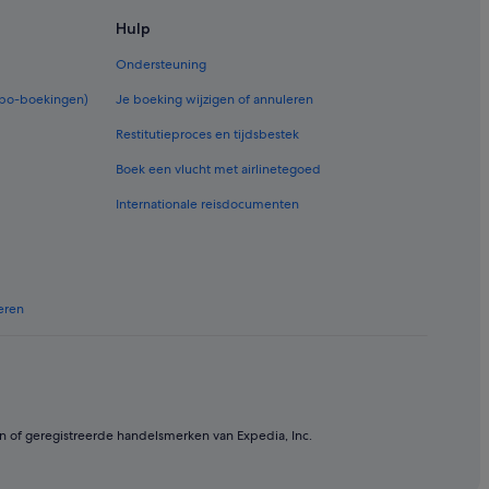
Hulp
Ondersteuning
rbo-boekingen)
Je boeking wijzigen of annuleren
ne-Ardenne
Restitutieproces en tijdsbestek
e Domi Moreau
Boek een vlucht met airlinetegoed
Bourmault Christian
Internationale reisdocumenten
es
eren
les-Vertus
n of geregistreerde handelsmerken van Expedia, Inc.