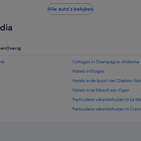
Alle auto’s bekijken
dia
zen
Overig
nis
Cottages in Champagne-Ardenne
Hotels in Etoges
Hotels in de buurt van Chalons-Vat
Hotels in Le Mesnil-sur-Oger
Particuliere vakantiehuizen in Le 
Particuliere vakantiehuizen in Cram
et Filles
Kastelen in Champagne-Ardenne
Hotels met restaurant in Champa
Hotels in Clamanges