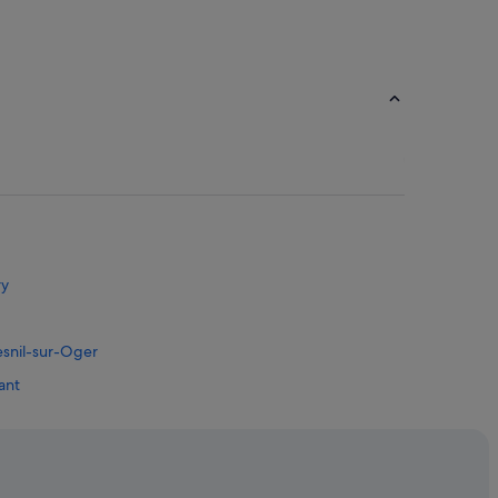
ry
Mesnil-sur-Oger
ant
gne-Ardenne