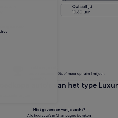
Zelfde als ophaallocatie
verdatum
Ophaaltijd
ug
eslag te betalen.
adres
Trakteer jezelf
Leden besparen 10% of meer op ruim 1 miljoen
huurauto's
goedkope auto's van het type Lux
r actuele prijzen.
Niet gevonden wat je zocht?
Alle huurauto's in Champagne bekijken