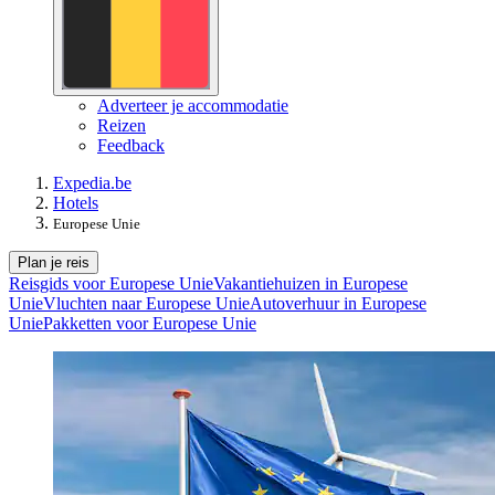
Adverteer je accommodatie
Reizen
Feedback
Expedia.be
Hotels
Europese Unie
Plan je reis
Reisgids voor Europese Unie
Vakantiehuizen in Europese
Unie
Vluchten naar Europese Unie
Autoverhuur in Europese
Unie
Pakketten voor Europese Unie