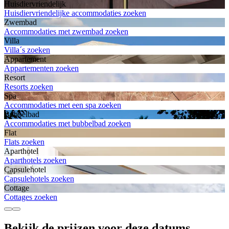
Huisdiervriendelijk
Huisdiervriendelijke accommodaties zoeken
Zwembad
Accommodaties met zwembad zoeken
Villa
Villa´s zoeken
Appartement
Appartementen zoeken
Resort
Resorts zoeken
Spa
Accommodaties met een spa zoeken
Bubbelbad
Accommodaties met bubbelbad zoeken
Flat
Flats zoeken
Aparthotel
Aparthotels zoeken
Capsulehotel
Capsulehotels zoeken
Cottage
Cottages zoeken
Bekijk de prijzen voor deze datums