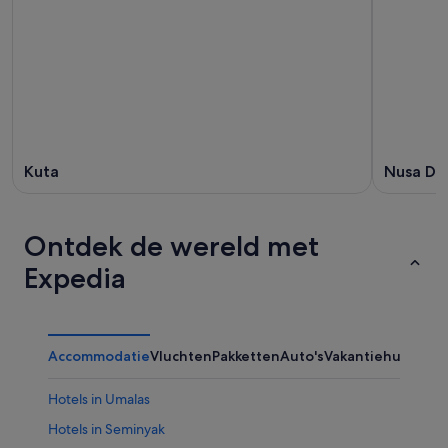
Kuta
Nusa Du
Ontdek de wereld met
Expedia
Accommodatie
Vluchten
Pakketten
Auto's
Vakantiehuizen
Ov
Hotels in Umalas
Hotels in Seminyak