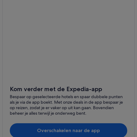
Sukawati
Hotels in Sunset Road
Hotels met uitzicht op zee in Denpasar
Batubulan
Hotels in de buurt van Bali Mandara-ziekenhuis
Mengwi
Hotels met uitzicht op zee in Canggu
Abiansemal
Romantische in Denpasar
Serangan
Accor Hotels in Canggu
Hotels in de buurt van Koninklijk Consulaat van Thailand
Panjer
Hotels met 5 sterren in Denpasar
Dalung
B&B in Denpasar
All-Inclusive in Seminyak
Kom verder met de Expedia-app
Bespaar op geselecteerde hotels en spaar dubbele punten
als je via de app boekt. Met onze deals in de app bespaar je
op reizen, zodat je er vaker op uit kan gaan. Bovendien
beheer je alles terwijl je onderweg bent.
Overschakelen naar de app