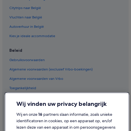
Citytrips naar België
Vluchten naar België
Autoverhuur in België
Kies je ideale accommodatie
Beleid
Gebruiksvoorwaarden
Algemene voorwaarden (exclusief Vrbo-boekingen)
Algemene voorwaarden van Vrbo
Toegankelijkheid
Privacy
Wij vinden uw privacy belangrijk
Cookies
Wij en onze
16
partners slaan informatie, zoals unieke
Juridische informatie/Contact
identificatoren in cookies, op een apparaat op, en/of
Inhoudsrichtlijnen en inhoud rapporteren
lezen deze van een apparaat in om persoonsgegevens