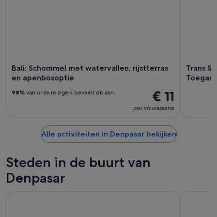
Bali: Schommel met watervallen, rijstterras
Trans St
en apenbosoptie
Toegang
€ 11
98%
van onze reizigers beveelt dit aan
per volwassene
Alle activiteiten in Denpasar bekijken
Steden in de buurt van
Denpasar