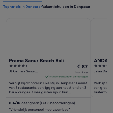
Tophotels in Denpasar
Vakantiehuizen in Denpasar
Prama Sanur Beach Bali
ANDAZ BALI
Prama Sanur Beach Bali
ANDAZ B
4.5
De
5
€ 87
out
prijs
out
JL Cemara Sanur
Jalan Danau
1 sep - 2 sep
Denpasar Bali
Tamblingan
of
is
of
inclusief belastingen en toeslagen
Denpasar Ba
5
€ 87
5
Verblijf bij dit hotel in luxe stijl in Denpasar. Geniet
Verblijf bij 
per
van 3 restaurants, een ligging aan het strand en 3
van gratis w
bars/lounges. Onze gasten zijn in hun
nacht
buitenzwemb
beoordelingen ...
beoordeling
van
1
8,4
/
10
Zeer goed! (1.003 beoordelingen)
sep
"Vriendelijk personeel mooi zwembad"