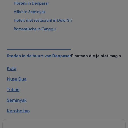
Hostels in Denpasar
Villa's in Seminyak
Hotels met restaurant in Dewi Sri
Romantische in Canggu
Hotels in Sanur
Hotels in Denpasar
Strand in Sanur
Steden in de buurt van Denpasar
Plaatsen die je niet mag mis
Hotels in Kerobokan
Kuta
Hotels in Denpasar Selatan
Nusa Dua
Hotels met 5 sterren in Canggu
Hotels in Legian
Tuban
Hotels in de buurt van Honorair consulaat van Nederland
Seminyak
Hotels in de buurt van Legian Beach
Kerobokan
Villa's in Denpasar
Legian
Hotels in Babakan