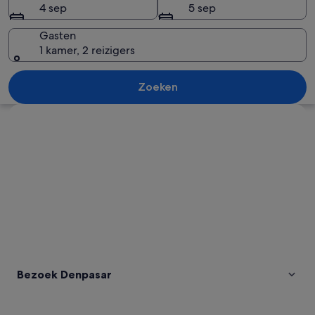
4 sep
5 sep
Gasten
1 kamer, 2 reizigers
Een zandstrand met palmbomen en ee
Zoeken
Kaart verkennen
Bezoek Denpasar