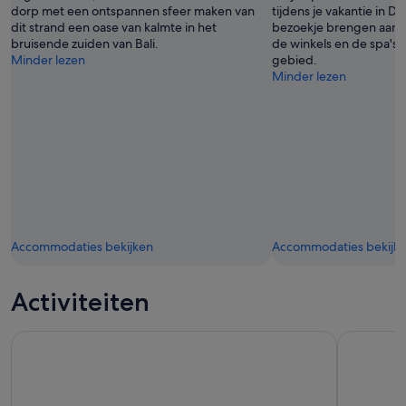
dorp met een ontspannen sfeer maken van
tijdens je vakantie in 
dit strand een oase van kalmte in het
bezoekje brengen aan 
bruisende zuiden van Bali.
de winkels en de spa's i
Minder lezen
gebied.
Minder lezen
Accommodaties bekijken
Accommodaties bekijk
Activiteiten
Bali: Schommel met watervallen, rijstterras en apenbosoptie
Trans Stu