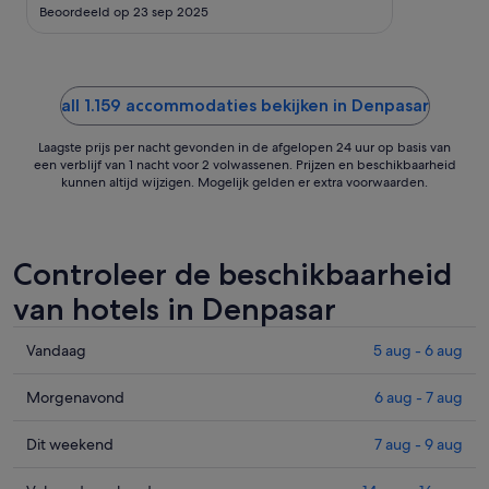
tot
Beoordeeld op 23 sep 2025
2
sep
all 1.159 accommodaties bekijken in Denpasar
Laagste prijs per nacht gevonden in de afgelopen 24 uur op basis van
een verblijf van 1 nacht voor 2 volwassenen. Prijzen en beschikbaarheid
kunnen altijd wijzigen. Mogelijk gelden er extra voorwaarden.
Controleer de beschikbaarheid
van hotels in Denpasar
Prijzen
Vandaag
5 aug - 6 aug
in
Denpasar
Prijzen
Morgenavond
6 aug - 7 aug
voor
in
vanavond,
Denpasar
Prijzen
Dit weekend
7 aug - 9 aug
5
voor
in
aug