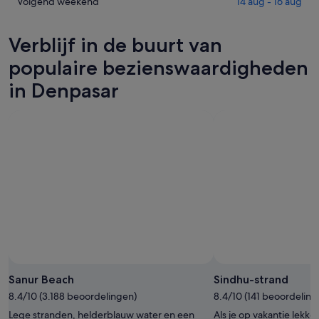
morgenavond,
Denpasar
Prijzen
Volgend weekend
14 aug - 16 aug
-
6
voor
in
6
aug
dit
Denpasar
Verblijf in de buurt van
aug,
-
weekend,
voor
bekijken
7
7
volgend
populaire bezienswaardigheden
aug,
aug
weekend,
in Denpasar
bekijken
-
14
9
aug
aug,
-
bekijken
16
aug,
bekijken
Sanur Beach
Sindhu-strand
8.4/10 (3.188 beoordelingen)
8.4/10 (141 beoordeling
Lege stranden, helderblauw water en een
Als je op vakantie lekker