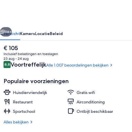
Center
Hotel
rige
Volgende
116+
Overzicht
Kamers
Locatie
Beleid
De
€ 105
huidige
inclusief belastingen en toeslagen
prijs
23 aug - 24 aug
is
Beoordelingen
Voortreffelijk
8,8
Alle 1.007 beoordelingen bekijken
8,8 op 10 –
€ 105
Populaire voorzieningen
Huisdiervriendelijk
Gratis wifi
Kinderactiviteiten
Restaurant
Airconditioning
Sportschool
Ontbijt beschikbaar
Alles bekijken