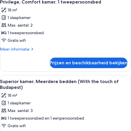
8
eenpersoonsbedden
Privilege, Comfort kamer, 1 tweepersoonsbed
foto's
18 m²
voor
1 slaapkamer
Privilege,
Comfort
Max. aantal: 2
kamer,
1 tweepersoonsbed
1
Gratis wifi
tweepersoonsbed
Meer
Meer informatie
laden
details
over
Prijzen en beschikbaarheid bekijken
Privilege,
Comfort
kamer,
Alle
Een hotelkamer met een groot bed, ee
9
1
Superior kamer, Meerdere bedden (With the touch of
foto's
tweepersoonsbed
Budapest)
voor
18 m²
Superior
1 slaapkamer
kamer,
Max. aantal: 3
Meerdere
bedden
1 tweepersoonsbed en 1 eenpersoonsbed
(With
Gratis wifi