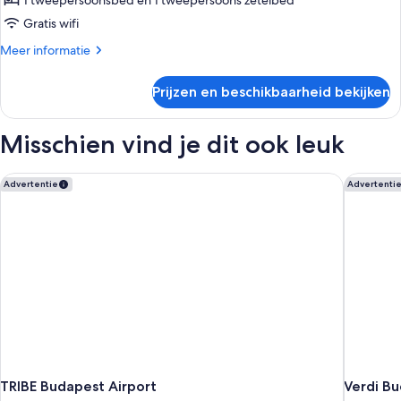
1 tweepersoonsbed en 1 tweepersoons zetelbed
Junior
suite,
Gratis wifi
1
Meer
Meer informatie
tweepersoonsbed
details
over
met
Prijzen en beschikbaarheid bekijken
Junior
slaapbank,
suite,
sauna
1
Misschien vind je dit ook leuk
laden
tweepersoonsbed
met
slaapbank,
TRIBE Budapest Airport
Verdi B
Advertentie
Advertenti
sauna
TRIBE Budapest Airport
Verdi B