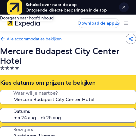
Schakel over naar de app
Ontgrendel directe besparingen in de app
Doorgaan naar hoofdinhoud
Download de app
Alle accommodaties bekijken
Mercure Budapest City Center
Hotel
4.0-
sterrenaccommodatie
Kies datums om prijzen te bekijken
Waar wil je naartoe?
Datums
Reizigers