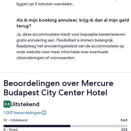
liggen op 5 minuten wandelen.
Als ik mijn boeking annuleer, krijg ik dan al mijn geld
terug?
Ja, deze accommodatie biedt voor bepaalde kamertarieven
gratis annulering aan. Flexibiliteit is immers belangrijk.
Raadpleeg het annuleringsbeleid van de accommodatie op
onze website voor meer informatie over eventuele
uitzonderingen of voorwaarden.
Beoordelingen
Beoordelingen over Mercure
Budapest City Center Hotel
Uitstekend
8,8
1.007 beoordelingen
Gastenscore:
10 - Uitstekend
545
10
Gastenscore:
8 - Goed
332