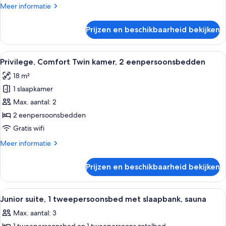
the
Meer
Meer informatie
touch
details
of
over
Prijzen en beschikbaarheid bekijken
Superior
Budapest)
kamer,
laden
Meerdere
Alle
Een hotelkamer met twee bedden, een 
8
bedden
Privilege, Comfort Twin kamer, 2 eenpersoonsbedden
foto's
(With
18 m²
the
voor
touch
1 slaapkamer
Privilege,
of
Comfort
Max. aantal: 2
Budapest)
Twin
2 eenpersoonsbedden
kamer,
Gratis wifi
2
Meer
Meer informatie
eenpersoonsbedden
details
laden
over
Prijzen en beschikbaarheid bekijken
Privilege,
Comfort
Twin
Alle
Een moderne hotelkamer met een bank, 
6
kamer,
Junior suite, 1 tweepersoonsbed met slaapbank, sauna
foto's
2
Max. aantal: 3
eenpersoonsbedden
voor