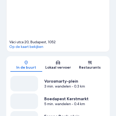
Ontdek wat het gebied allemaal te bieden heeft, zoals
segwayverhuur/tours. De centrale ligging van dit hotel is
populair.
Bekijk onze reisgids voor Boedapest
Váci utca 20, Budapest, 1052
Op de kaart bekijken
Kaart
In de buurt
Lokaal vervoer
Restaurants
Vorosmarty-plein
3 min. wandelen
- 0.3 km
Boedapest Kerstmarkt
5 min. wandelen
- 0.4 km