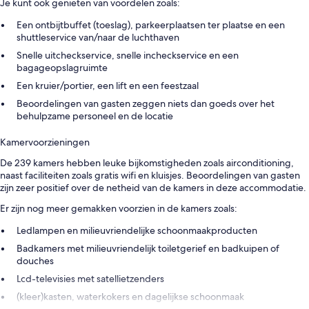
Je kunt ook genieten van voordelen zoals:
Een ontbijtbuffet (toeslag), parkeerplaatsen ter plaatse en een
shuttleservice van/naar de luchthaven
Snelle uitcheckservice, snelle incheckservice en een
bagageopslagruimte
Een kruier/portier, een lift en een feestzaal
Beoordelingen van gasten zeggen niets dan goeds over het
behulpzame personeel en de locatie
Kamervoorzieningen
De 239 kamers hebben leuke bijkomstigheden zoals airconditioning,
naast faciliteiten zoals gratis wifi en kluisjes. Beoordelingen van gasten
zijn zeer positief over de netheid van de kamers in deze accommodatie.
Er zijn nog meer gemakken voorzien in de kamers zoals:
Ledlampen en milieuvriendelijke schoonmaakproducten
Badkamers met milieuvriendelijk toiletgerief en badkuipen of
douches
Lcd-televisies met satellietzenders
(kleer)kasten, waterkokers en dagelijkse schoonmaak