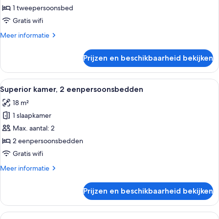
1
1 tweepersoonsbed
tweepersoonsbed
Gratis wifi
laden
Meer
Meer informatie
details
over
Prijzen en beschikbaarheid bekijken
Superior
kamer,
1
Alle
Een hotelkamer met een groot bed, ee
8
tweepersoonsbed
Superior kamer, 2 eenpersoonsbedden
foto's
18 m²
voor
1 slaapkamer
Superior
kamer,
Max. aantal: 2
2
2 eenpersoonsbedden
eenpersoonsbedden
Gratis wifi
laden
Meer
Meer informatie
details
over
Prijzen en beschikbaarheid bekijken
Superior
kamer,
2
Alle
Een hotelkamer met een groot bed, een