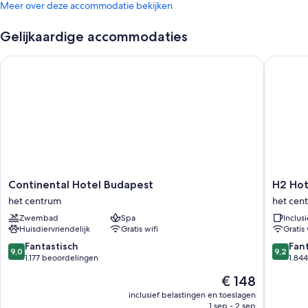
Meer over deze accommodatie bekijken
Gelijkaardige accommodaties
Continental Hotel Budapest
H2 Hote
Continental
H2
Continental Hotel Budapest
H2 Hot
Hotel
Hotel
het centrum
het cen
Budapest
Budape
Zwembad
Spa
Inclusi
het
het
Huisdiervriendelijk
Gratis wifi
Gratis 
centrum
centrum
9.0
9.2
Fantastisch
Fan
9,0
9,2
van
van
1.177 beoordelingen
1.84
10,
10,
De
€ 148
Fantastisch,
Fantasti
prijs
1.177
1.844
inclusief belastingen en toeslagen
is
1 sep - 2 sep
beoordelingen
beoorde