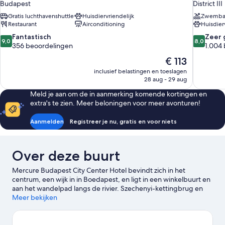
Budapest
District III
Gratis luchthavenshuttle
Huisdiervriendelijk
Zwemb
Restaurant
Airconditioning
Huisdier
9.0
8.0
Fantastisch
Zeer 
9,0
8,0
van
van
356 beoordelingen
1.004
10,
10,
De
€ 113
Fantastisch,
Zeer
prijs
inclusief belastingen en toeslagen
356
goed,
is
28 aug - 29 aug
beoordelingen
1.004
€ 113
beoordel
Meld je aan om de in aanmerking komende kortingen en
extra's te zien. Meer beloningen voor meer avonturen!
Aanmelden
Registreer je nu, gratis en voor niets
Over deze buurt
Mercure Budapest City Center Hotel bevindt zich in het
centrum, een wijk in in Boedapest, en ligt in een winkelbuurt en
aan het wandelpad langs de rivier. Szechenyi-kettingbrug en
Gellert Thermische Baden en Zwembad zijn opmerkelijke
Meer bekijken
bezienswaardigheden. Als je graag actief bezig bent, kan dat bij
Boedapest Kerstmarkt en Thermale baden van Széchenyi.
Sziget Eye en E-Exit Ontsnapspel zijn ook een bezoek waard.