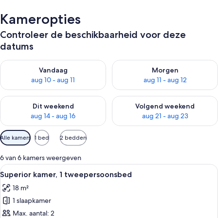
Kameropties
Controleer de beschikbaarheid voor deze
datums
De beschikbaarheid controleren voor vanavond aug 10 - aug 1
De beschikbaarheid controlere
Vandaag
Morgen
aug 10 - aug 11
aug 11 - aug 12
De beschikbaarheid controleren voor dit weekend aug 14 - au
De beschikbaarheid controler
Dit weekend
Volgend weekend
aug 14 - aug 16
aug 21 - aug 23
Beschikbare
Alle kamers
1 bed
2 bedden
filters
voor
6 van 6 kamers weergeven
kamers
Alle
Een moderne hotelkamer met een bed,
9
Superior kamer, 1 tweepersoonsbed
foto's
18 m²
voor
1 slaapkamer
Superior
kamer,
Max. aantal: 2