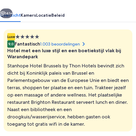
Hotels
rige
Volgende
141+
Overzicht
Kamers
Locatie
Beleid
5.0-
Luxe
sterrenaccommodatie
Fantastisch
1.003 beoordelingen
9,0
Hotel met een luxe stijl en een boetiekstijl vlak bij
Warandepark
Stanhope Hotel Brussels by Thon Hotels bevindt zich
dicht bij Koninklijk paleis van Brussel en
Tuin
Parlementsgebouw van de Europese Unie en biedt een
terras, shoppen ter plaatse en een tuin. Trakteer jezelf
op een massage of andere wellness. Het plaatselijke
restaurant Brighton Restaurant serveert lunch en diner.
Naast een bibliotheek en een
droogkuis/wasserijservice, hebben gasten ook
toegang tot gratis wifi in de kamer.