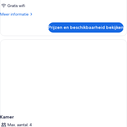
Gratis wifi
Meer
Meer informatie
details
over
Prijzen en beschikbaarheid bekijken
Kamer
Kamer
Max. aantal: 4