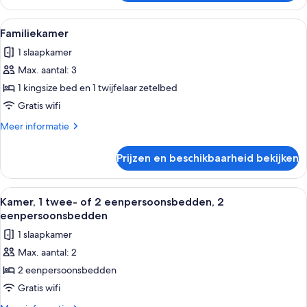
suite
Alle
Een hotelkamer met een bed, een spiegel
14
Familiekamer
foto's
1 slaapkamer
voor
Max. aantal: 3
Familiekamer
laden
1 kingsize bed en 1 twijfelaar zetelbed
Gratis wifi
Meer
Meer informatie
details
over
Prijzen en beschikbaarheid bekijken
Familiekamer
Alle
Een slaapkamer met een groot bed, een
9
Kamer, 1 twee- of 2 eenpersoonsbedden, 2
foto's
eenpersoonsbedden
voor
1 slaapkamer
Kamer,
Max. aantal: 2
1
2 eenpersoonsbedden
twee-
of
Gratis wifi
2