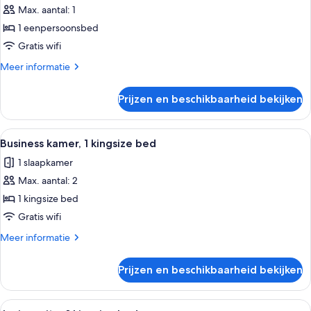
Max. aantal: 1
Standaard
eenpersoonskamer,
1 eenpersoonsbed
1
Gratis wifi
eenpersoonsbed
Meer
Meer informatie
laden
details
over
Prijzen en beschikbaarheid bekijken
Standaard
eenpersoonskamer,
1
Alle
Een slaapkamer met een groot bed, een
13
eenpersoonsbed
Business kamer, 1 kingsize bed
foto's
1 slaapkamer
voor
Max. aantal: 2
Business
kamer,
1 kingsize bed
1
Gratis wifi
kingsize
Meer
Meer informatie
bed
details
laden
over
Prijzen en beschikbaarheid bekijken
Business
kamer,
1
Alle
Luxe beddengoed, pillowtop-bedden, e