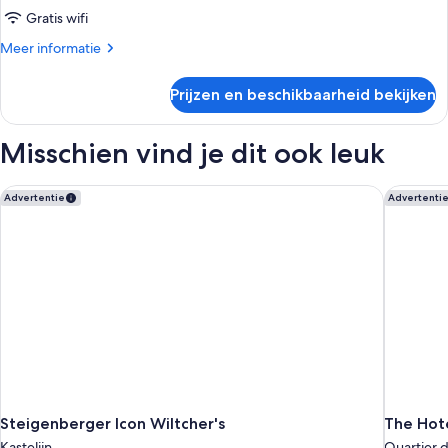
Gratis wifi
Meer
Meer informatie
details
over
Prijzen en beschikbaarheid bekijken
Kamer
Misschien vind je dit ook leuk
Steigenberger Icon Wiltcher's
The Hote
Advertentie
Advertenti
Steigenberger Icon Wiltcher's
The Hot
Kastelijn
Quartier d