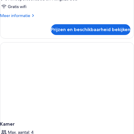
Gratis wifi
Meer
Meer informatie
details
over
Prijzen en beschikbaarheid bekijken
Kamer
Kamer
Max. aantal: 4