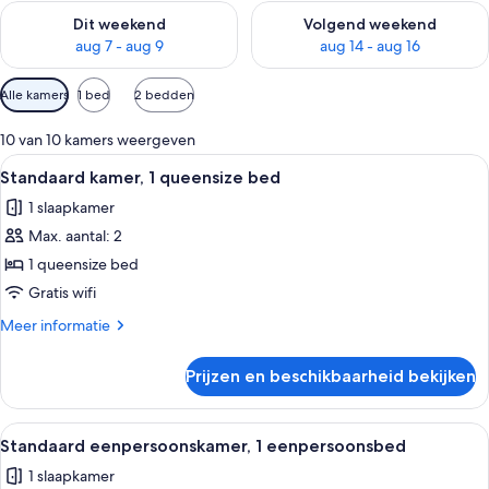
De beschikbaarheid controleren voor dit weekend aug 7 - aug
De beschikbaarheid controler
Dit weekend
Volgend weekend
aug 7 - aug 9
aug 14 - aug 16
Beschikbare
Alle kamers
1 bed
2 bedden
filters
voor
10 van 10 kamers weergeven
kamers
Alle
Een slaapkamer met een groot bed, een
18
Standaard kamer, 1 queensize bed
foto's
1 slaapkamer
voor
Max. aantal: 2
Standaard
kamer,
1 queensize bed
1
Gratis wifi
queensize
Meer
Meer informatie
bed
details
laden
over
Prijzen en beschikbaarheid bekijken
Standaard
kamer,
1
Alle
Een hotelkamer met een bed, nachtlam
12
queensize
Standaard eenpersoonskamer, 1 eenpersoonsbed
foto's
bed
1 slaapkamer
voor