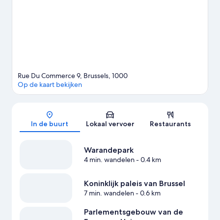
Europese Unie en Atomium zijn zeker een bezoekje
waard.Ontdek wat het gebied allemaal te bieden heeft, zoals
golfen.
Bekijk onze reisgids voor Brussel
Rue Du Commerce 9, Brussels, 1000
Op de kaart bekijken
Kaart
In de buurt
Lokaal vervoer
Restaurants
Warandepark
4 min. wandelen
- 0.4 km
Koninklijk paleis van Brussel
7 min. wandelen
- 0.6 km
Parlementsgebouw van de