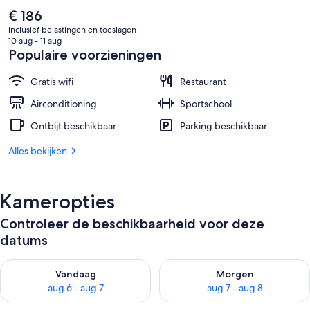
De
€ 186
huidige
inclusief belastingen en toeslagen
prijs
10 aug - 11 aug
is
Populaire voorzieningen
€ 186
Gratis wifi
Restaurant
Airconditioning
Sportschool
Ontbijt beschikbaar
Parking beschikbaar
Alles bekijken
Kameropties
Controleer de beschikbaarheid voor deze
datums
De beschikbaarheid controleren voor vanavond aug 6 - aug 7
De beschikbaarheid controler
Vandaag
Morgen
aug 6 - aug 7
aug 7 - aug 8