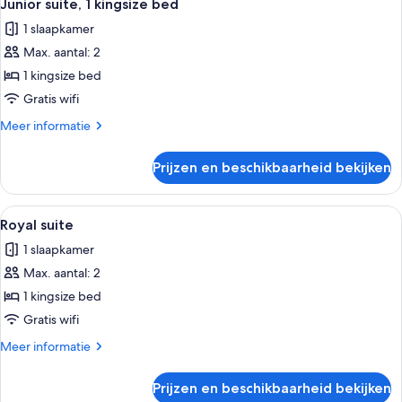
14
kingsize
Junior suite, 1 kingsize bed
foto's
bed
1 slaapkamer
voor
Max. aantal: 2
Junior
suite,
1 kingsize bed
1
Gratis wifi
kingsize
Meer
Meer informatie
bed
details
laden
over
Prijzen en beschikbaarheid bekijken
Junior
suite,
1
Alle
Een hotelkamer met een groot bed, twe
19
kingsize
Royal suite
foto's
bed
1 slaapkamer
voor
Max. aantal: 2
Royal
suite
1 kingsize bed
laden
Gratis wifi
Meer
Meer informatie
details
over
Prijzen en beschikbaarheid bekijken
Royal