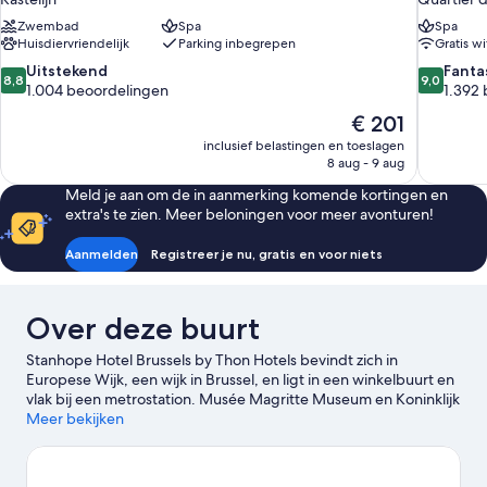
Zwembad
Spa
Spa
Huisdiervriendelijk
Parking inbegrepen
Gratis wi
8.8
9.0
Uitstekend
Fanta
8,8
9,0
van
van
1.004 beoordelingen
1.392
10,
10,
De
€ 201
Uitstekend,
Fantastisc
prijs
inclusief belastingen en toeslagen
1.004
1.392
is
8 aug - 9 aug
beoordelingen
beoordel
€ 201
Meld je aan om de in aanmerking komende kortingen en
extra's te zien. Meer beloningen voor meer avonturen!
Aanmelden
Registreer je nu, gratis en voor niets
Over deze buurt
Stanhope Hotel Brussels by Thon Hotels bevindt zich in
Europese Wijk, een wijk in Brussel, en ligt in een winkelbuurt en
vlak bij een metrostation. Musée Magritte Museum en Koninklijk
museum voor Schone Kunsten van België zijn culturele
Meer bekijken
hoogtepunten, maar bezoek ook enkele opmerkelijke
bezienswaardigheden van het gebied, zoals Koninklijk paleis
van Brussel en La Grand Place. Ook Parlementsgebouw van de