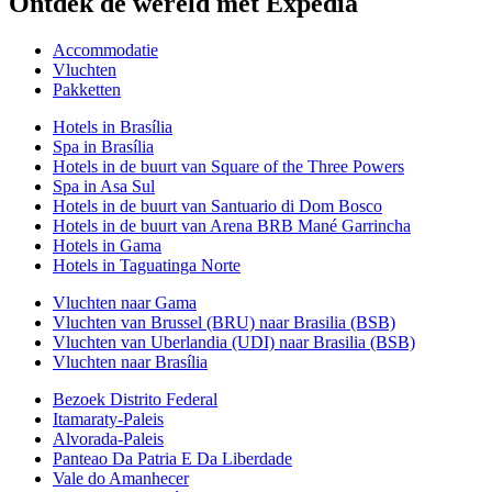
Ontdek de wereld met Expedia
Accommodatie
Vluchten
Pakketten
Hotels in Brasília
Spa in Brasília
Hotels in de buurt van Square of the Three Powers
Spa in Asa Sul
Hotels in de buurt van Santuario di Dom Bosco
Hotels in de buurt van Arena BRB Mané Garrincha
Hotels in Gama
Hotels in Taguatinga Norte
Vluchten naar Gama
Vluchten van Brussel (BRU) naar Brasilia (BSB)
Vluchten van Uberlandia (UDI) naar Brasilia (BSB)
Vluchten naar Brasília
Bezoek Distrito Federal
Itamaraty-Paleis
Alvorada-Paleis
Panteao Da Patria E Da Liberdade
Vale do Amanhecer