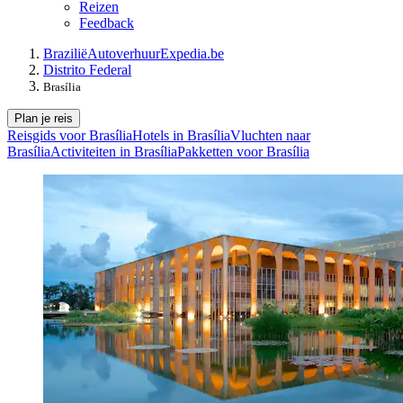
Reizen
Feedback
Brazilië
Autoverhuur
Expedia.be
Distrito Federal
Brasília
Plan je reis
Reisgids voor Brasília
Hotels in Brasília
Vluchten naar
Brasília
Activiteiten in Brasília
Pakketten voor Brasília