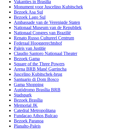
Vakanties in Brasília
Monument voor Juscelino Kubitschek
Bezoek Asa Sul
Bezoek Lago Sul
Ambassade van de Verenigde Staten
Nationaal Museum van de Republiek
Nationaal Congres van Brazilië
Renato Russo Cultureel Centrum
Federaal Hooggerechtshof
Paleis van Justitie
Claudio Santoro Nationaal Theater
Bezoek Gama
Square of the Three Powers
Arena BRB Mané Garrincha
Juscelino Kubitschek-brug
Santuario di Dom Bosco
Gama Shopping
Autódromo Brasília BRB
Stadspark
Bezoek Brasília
Memorial JK
Catedral Metropolitana
Fundacao Athos Bulcao
Bezoek Paranoa
Planalto-Paleis