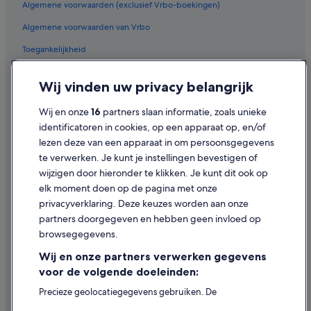
Algemene voorwaarden (exclusief Vrbo-boekingen)
Independent-Hotels in Antwerpen
e
r
Algemene voorwaarden van Vrbo
Budget in Antwerpen
w
a
B&B in Het Eilandje
Toegankelijkheid
s
Hotels in de buurt van Onze-Lieve-Vrouwekathedraal
Privacy
z
Wij vinden uw privacy belangrijk
e
Accor Hotels in Antwerpen
Cookies
e
r
Wij en onze
16
partners slaan informatie, zoals unieke
Best Western-hotels in Antwerpen
Juridische informatie/Contact
v
identificatoren in cookies, op een apparaat op, en/of
Pensions in Station Antwerpen-Centraal
r
Inhoudsrichtlijnen en inhoud rapporteren
lezen deze van een apparaat in om persoonsgegevens
i
Boetiek in Antwerpen
te verwerken. Je kunt je instellingen bevestigen of
e
Hulp
wijzigen door hieronder te klikken. Je kunt dit ook op
n
Relais & Chateaux-hotels in Antwerpen
d
elk moment doen op de pagina met onze
Vakantieparken in Provincie Antwerpen
Ondersteuning
e
privacyverklaring. Deze keuzes worden aan onze
l
Meininger-Hotels in Antwerpen
Je boeking wijzigen of annuleren
partners doorgegeven en hebben geen invloed op
i
browsegegevens.
j
Thon Hotels in Antwerpen
Restitutieproces en tijdsbestek
k
Wij en onze partners verwerken gegevens
Aparthotels in Provincie Antwerpen
.
Boek een vlucht met airlinetegoed
voor de volgende doeleinden:
W
All-Inclusive in Historisch Centrum
Internationale reisdocumenten
i
Precieze geolocatiegegevens gebruiken. De
j
Hostels in Antwerpen
apparaatkenmerken actief scannen ter identificatie.