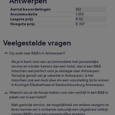
Antwerpen
e
d
Aantal beoordelingen
412
i
Accommodatie
1.073
n
Laagste prijs
€ 92
g
Hoogste prijs
€ 307
i
n
d
e
Veelgestelde vragen
g
a
r
Op zoek naar B&B's in Antwerpen?
a
Als je in bent voor een accommodatie met persoonlijke
g
service en minder kamers dan een hotel, dan is een B&B
e
misschien wel perfect voor je uitstapje naar Antwerpen.
.
Terwijl je geniet van je vakantie in Antwerpen, is het
H
misschien ook een leuk idee om een voorstelling bij te wonen
e
in Koningin Elisabethzaal of Stadsschouwburg Antwerpen.
t
r
Waarom zou je de keuze maken voor een verblijf in een B&B in
e
plaats van in een hotel?
s
t
Met gastvrije service, de mogelijkheid om andere reizigers te
a
leren kennen en 's ochtends natuurlijk een uitgebreid ontbijt,
u
zorgen B&B's voor een onovertroffen ervaring.