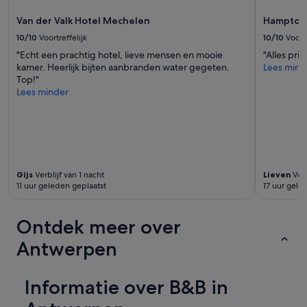
.
v
a
Van der Valk Hotel Mechelen
Hampton 
e
u
r
10/10
Voortreffelijk
10/10
Voortr
t
z
o
"Echt een prachtig hotel, lieve mensen en mooie
"Alles prim
o
m
kamer. Heerlijk bijten aanbranden water gegeten.
Lees mind
r
e
Top!"
g
t
Lees minder
d
e
e
e
n
n
u
r
n
e
i
d
e
Gijs
Verblijf van 1 nacht
Lieven
Verb
e
k
11 uur geleden geplaatst
17 uur gele
l
.
i
'
j
Ontdek meer over
k
e
Antwerpen
v
e
r
Informatie over B&B in
g
o