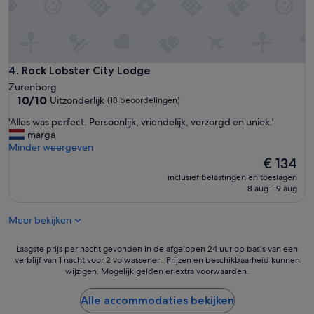
e
l
e
l
)
i
b
g
a
v
d
e
Rock Lobster City Lodge
4. Rock Lobster City Lodge
k
r
Zurenborg
a
b
10.0
10/10
Uitzonderlijk
(18 beoordelingen)
m
l
van
e
i
'
'Alles was perfect. Persoonlijk, vriendelijk, verzorgd en uniek.'
10,
r
j
A
marga
Uitzonderlijk,
(
f
l
Minder weergeven
(18
d
t
l
De
€ 134
beoordelingen)
o
e
e
prijs
u
inclusief belastingen en toeslagen
h
s
is
8 aug - 9 aug
c
e
w
€ 134
h
b
a
e
b
Meer bekijken
s
t
e
p
o
n
e
Laagste
Laagste prijs per nacht gevonden in de afgelopen 24 uur op basis van een
i
!
r
verblijf van 1 nacht voor 2 volwassenen. Prijzen en beschikbaarheid kunnen
prijs
l
'
wijzigen. Mogelijk gelden er extra voorwaarden.
f
per
e
e
nacht
t
c
gevonden
Alle accommodaties bekijken
)
t
in