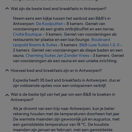
r
a
Wat zijn de beste bed and breakfasts in Antwerpen?
n
Neem eens een kijkje tussen het aanbod aan B&B's in
t
Antwerpen:
De Koolputten
- 8 kamers. Geniet van
m
voorzieningen als een gratis ontbijtbuffet en een terras.
e
Civiltà Boutique
- 3 kamers. Geniet van voorzieningen als
t
restaurants ter plaatse en een bar/lounge.
Boulevard
e
Leopold Rooms & Suites
- 5 kamers.
B&B Luxe Suites 1-2-3
-
e
2 kamers. Geniet van voorzieningen als diepe baden en een
n
sauna.
Charming Suites Jan Zonder Vrees
- 3 kamers. Geniet
p
van voorzieningen als een sauna en een unieke inrichting.
r
i
Hoeveel bed and breakfasts zijn er in Antwerpen?
m
a
Expedia heeft 35 bed and breakfasts in Antwerpen, dus er
c
zijn voldoende opties voor een ontspannen verblijf.
h
e
Wat is de beste tijd van het jaar om een B&B te boeken in
f
Antwerpen?
h
Als je droomt van een trip naar Antwerpen, kun je beter
e
rekening houden met de temperaturen doorheen het jaar.
e
De warmste maanden zijn gewoonlijk juli en augustus, met
f
een gemiddelde temperatuur van 18 °C. De koudste
t
maanden zijn januari en februari, met een gemiddelde
o