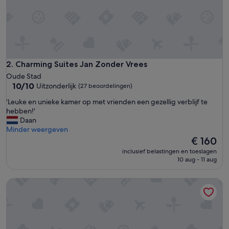
a
r
t
e
m
e
n
Charming Suites Jan Zonder Vrees
2. Charming Suites Jan Zonder Vrees
t
Oude Stad
a
10.0
10/10
Uitzonderlijk
(27 beoordelingen)
l
van
l
'
'Leuke en unieke kamer op met vrienden een gezellig verblijf te
10,
e
L
hebben!'
Uitzonderlijk,
s
e
Daan
(27
c
u
Minder weergeven
beoordelingen)
o
k
De
€ 160
m
e
prijs
inclusief belastingen en toeslagen
p
e
is
10 aug - 11 aug
l
n
€ 160
e
u
B&B Luxe Suites 1-2-3
e
n
t
i
a
e
a
k
n
e
w