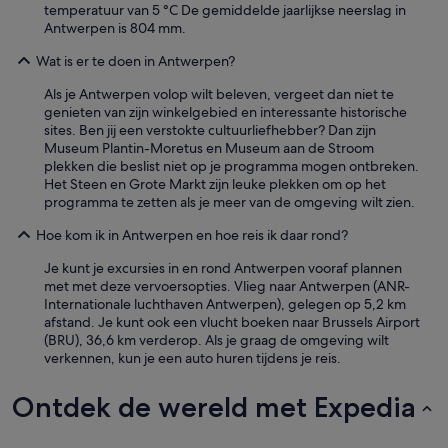
temperatuur van 5 °C De gemiddelde jaarlijkse neerslag in
n
Antwerpen is 804 mm.
s
e
Wat is er te doen in Antwerpen?
e
n
Als je Antwerpen volop wilt beleven, vergeet dan niet te
g
genieten van zijn winkelgebied en interessante historische
o
sites. Ben jij een verstokte cultuurliefhebber? Dan zijn
e
Museum Plantin-Moretus en Museum aan de Stroom
d
plekken die beslist niet op je programma mogen ontbreken.
e
Het Steen en Grote Markt zijn leuke plekken om op het
j
programma te zetten als je meer van de omgeving wilt zien.
a
p
Hoe kom ik in Antwerpen en hoe reis ik daar rond?
a
n
Je kunt je excursies in en rond Antwerpen vooraf plannen
s
met met deze vervoersopties. Vlieg naar Antwerpen (ANR-
e
Internationale luchthaven Antwerpen), gelegen op 5,2 km
m
afstand. Je kunt ook een vlucht boeken naar Brussels Airport
a
(BRU), 36,6 km verderop. Als je graag de omgeving wilt
a
verkennen, kun je een auto huren tijdens je reis.
l
t
Ontdek de wereld met Expedia
i
j
d