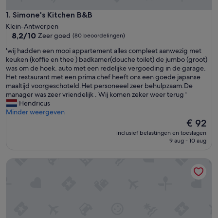
Simone's Kitchen B&B
1. Simone's Kitchen B&B
Klein-Antwerpen
8.2
8,2/10
Zeer goed
(80 beoordelingen)
van
'
'wij hadden een mooi appartement alles compleet aanwezig met
10,
w
keuken (koffie en thee ) badkamer(douche toilet) de jumbo (groot)
Zeer
i
was om de hoek. auto met een redelijke vergoeding in de garage.
goed,
j
Het restaurant met een prima chef heeft ons een goede japanse
(80
h
maaltijd voorgeschoteld.Het personeeel zeer behulpzaam.De
beoordelingen)
a
manager was zeer vriendelijk . Wij komen zeker weer terug '
d
Hendricus
d
Minder weergeven
e
De
€ 92
n
prijs
inclusief belastingen en toeslagen
e
is
9 aug - 10 aug
e
€ 92
n
Charming Suites Jan Zonder Vrees
m
o
o
i
a
p
p