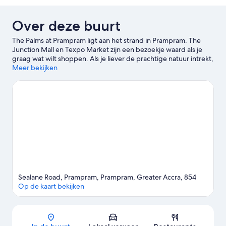
Over deze buurt
The Palms at Prampram ligt aan het strand in Prampram. The
Junction Mall en Texpo Market zijn een bezoekje waard als je
graag wat wilt shoppen. Als je liever de prachtige natuur intrekt,
kun je Wonderland Park en Strand van Labadi verkennen.
Meer bekijken
Bekijk
onze reisgids voor Prampram
Sealane Road, Prampram, Prampram, Greater Accra, 854
Op de kaart bekijken
Kaart