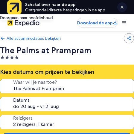
Schakel over naar de app
Ontgrendel directe besparingen in de app
Doorgaan naar hoofdinhoud
Download de app
Alle accommodaties bekijken
The Palms at Prampram
4.0-
sterrenaccommodatie
Kies datums om prijzen te bekijken
Waar wil je naartoe?
Datums
Reizigers