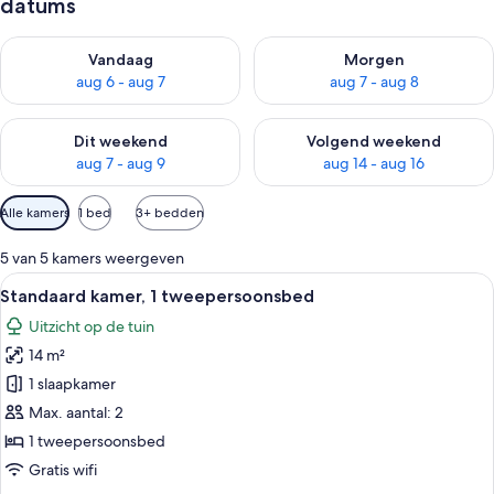
datums
De beschikbaarheid controleren voor vanavond aug 6 - aug 7
De beschikbaarheid controler
Vandaag
Morgen
aug 6 - aug 7
aug 7 - aug 8
De beschikbaarheid controleren voor dit weekend aug 7 - aug
De beschikbaarheid controler
Dit weekend
Volgend weekend
aug 7 - aug 9
aug 14 - aug 16
Beschikbare
Alle kamers
1 bed
3+ bedden
filters
voor
5 van 5 kamers weergeven
kamers
Alle
Een slaapkamer met een bed, kussens, 
1
Standaard kamer, 1 tweepersoonsbed
foto's
Uitzicht op de tuin
voor
14 m²
Standaard
kamer,
1 slaapkamer
1
Max. aantal: 2
tweepersoonsbed
1 tweepersoonsbed
laden
Gratis wifi