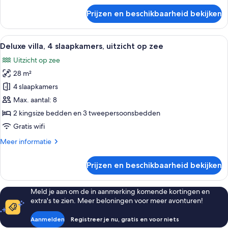
laden
over
Prijzen en beschikbaarheid bekijken
Deluxe
villa,
4
Alle
Een hotelkamer met een bed, een houte
6
slaapkamers,
Deluxe villa, 4 slaapkamers, uitzicht op zee
foto's
uitzicht
Uitzicht op zee
op
voor
zee
28 m²
Deluxe
villa,
4 slaapkamers
4
Max. aantal: 8
slaapkamers,
2 kingsize bedden en 3 tweepersoonsbedden
uitzicht
Gratis wifi
op
Meer
Meer informatie
zee
details
laden
over
Prijzen en beschikbaarheid bekijken
Deluxe
villa,
4
Meld je aan om de in aanmerking komende kortingen en
slaapkamers,
extra's te zien. Meer beloningen voor meer avonturen!
uitzicht
op
Aanmelden
Registreer je nu, gratis en voor niets
zee