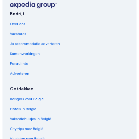
e
p
Bedrijf
a
g
Over ons
i
n
Vacatures
a
S
Je accommodatie adverteren
a
r
Samenwerkingen
a
Persruimte
'
s
Adverteren
p
l
a
Ontdekken
c
e
Reisgids voor België
Hotels in België
Vakantiehuisjes in België
Citytrips naar België
Vluchten naar België