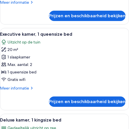
Meer
Meer informatie
details
over
Prijzen en beschikbaarheid bekijken
Standaard
kamer,
1
Alle
Een slaapkamer met een bed, een bank
2
tweepersoonsbed
Executive kamer, 1 queensize bed
foto's
Uitzicht op de tuin
voor
20 m²
Executive
kamer,
1 slaapkamer
1
Max. aantal: 2
queensize
1 queensize bed
bed
Gratis wifi
laden
Meer
Meer informatie
details
over
Prijzen en beschikbaarheid bekijken
Executive
kamer,
1
Alle
Een slaapkamer met een houten bed, 
2
queensize
Deluxe kamer, 1 kingsize bed
foto's
bed
Gedeeltelijk uitzicht op zee