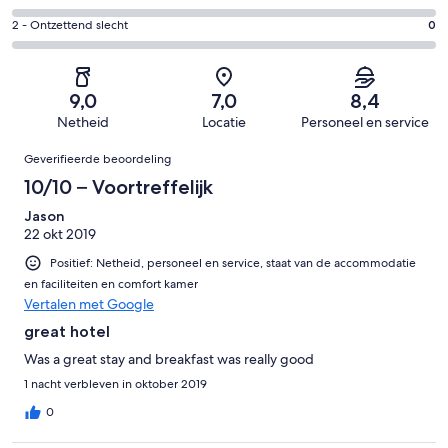
van
-
2
4
8
Redelijk.
Gastenscore:
2 - Ontzettend slecht
0
van
-
beoordelingen
3
2
8
Matig.
van
-
beoordelingen
0
8
Ontzettend
van
9,0
7,0
8,4
beoordelingen
slecht.
8
Netheid
Locatie
Personeel en service
0
beoordelingen
Beoordelingen
van
Geverifieerde beoordeling
8
10/10 – Voortreffelijk
beoordelingen
Jason
22 okt 2019
Positief: Netheid, personeel en service, staat van de accommodatie
en faciliteiten en comfort kamer
Vertalen met Google
great hotel
Was a great stay and breakfast was really good
1 nacht verbleven in oktober 2019
0