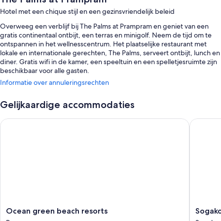
Hotel met een chique stijl en een gezinsvriendelijk beleid
Overweeg een verblijf bij The Palms at Prampram en geniet van een
gratis continentaal ontbijt, een terras en minigolf. Neem de tijd om te
ontspannen in het wellnesscentrum. Het plaatselijke restaurant met
lokale en internationale gerechten, The Palms, serveert ontbijt, lunch en
diner. Gratis wifi in de kamer, een speeltuin en een spelletjesruimte zijn
beschikbaar voor alle gasten.
Informatie over annuleringsrechten
Je kunt ook genieten van voordelen zoals:
Een buitenzwembad en een kinderzwembad
Gelijkaardige accommodaties
Gratis parkeerplaatsen
Ocean green beach resorts
Sogakope
Rookvrije accommodatie, een vergaderruimte en een pool- of
biljarttafel
Een 24-uurs receptie, massage- en behandelingsruimtes en
barbecues
Kamervoorzieningen
Alle kamers bij The Palms at Prampram hebben leuke voordelen zoals
airconditioning, naast voorzieningen zoals gratis wifi en kluisjes.
Ocean
Sogako
Ocean green beach resorts
Sogako
Er zijn nog meer gemakken voorzien in de kamers zoals:
green
Beach