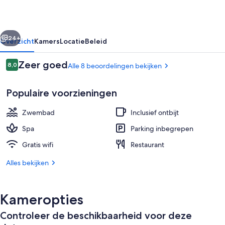
rige
Volgende
24+
Overzicht
Kamers
Locatie
Beleid
Beoordelingen
Zeer goed
8,0
Alle 8 beoordelingen bekijken
8,0 op 10 –
Populaire voorzieningen
Zwembad
Inclusief ontbijt
Spa
Parking inbegrepen
Gratis wifi
Restaurant
Een buitenzwembad
Alles bekijken
Kameropties
Controleer de beschikbaarheid voor deze