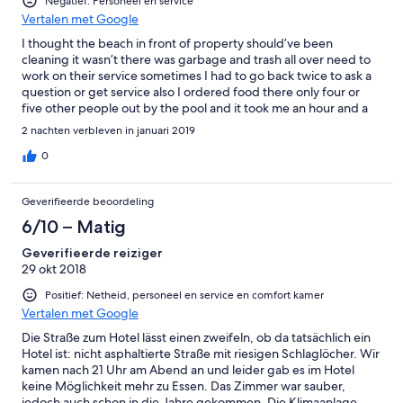
Negatief: Personeel en service
Vertalen met Google
I thought the beach in front of property should’ve been
cleaning it wasn’t there was garbage and trash all over need to
work on their service sometimes I had to go back twice to ask a
question or get service also I ordered food there only four or
five other people out by the pool and it took me an hour and a
half to get my food then this morning I asked where my
2 nachten verbleven in januari 2019
breakfast was and they said they lost the key to the kitchen
service was poor
0
Geverifieerde beoordeling
6/10 – Matig
Geverifieerde reiziger
29 okt 2018
Positief: Netheid, personeel en service en comfort kamer
Vertalen met Google
Die Straße zum Hotel lässt einen zweifeln, ob da tatsächlich ein
Hotel ist: nicht asphaltierte Straße mit riesigen Schlaglöcher. Wir
kamen nach 21 Uhr am Abend an und leider gab es im Hotel
keine Möglichkeit mehr zu Essen. Das Zimmer war sauber,
jedoch auch schon in die Jahre gekommen. Die Klimaanlage