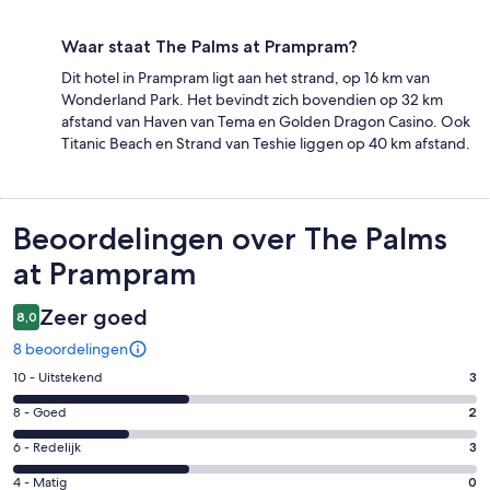
Waar staat The Palms at Prampram?
Dit hotel in Prampram ligt aan het strand, op 16 km van
Wonderland Park. Het bevindt zich bovendien op 32 km
afstand van Haven van Tema en Golden Dragon Casino. Ook
Titanic Beach en Strand van Teshie liggen op 40 km afstand.
Beoordelingen
Beoordelingen over The Palms
at Prampram
Zeer goed
8,0
8 beoordelingen
Gastenscore:
10 - Uitstekend
3
10
Gastenscore:
8 - Goed
2
-
8
Uitstekend.
Gastenscore:
6 - Redelijk
3
-
3
6
Goed.
Gastenscore:
4 - Matig
0