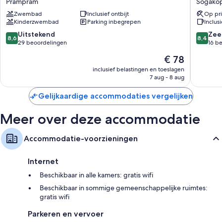
Prampram
Sogako
beach
Resort
Douches en gratis toiletartikelen
Zwembad
Inclusief ontbijt
Op pri
resorts
&
Kinderzwembad
Parking inbegrepen
Inclusi
Flatscreentelevisies met satellietzenders
Prampram
Spa
Sogako
8.6
8.4
Uitstekend
Zee
Koelkasten, microgolfovens en waterkokers
8,6
8,4
van
van
29 beoordelingen
16 b
10,
10,
De
€ 78
Uitstekend,
Zeer
prijs
29
goed,
inclusief belastingen en toeslagen
is
7 aug - 8 aug
beoordelingen
16
€ 78
beoorde
Gelijkaardige accommodaties vergelijken
Meer over deze accommodatie
Accommodatie-voorzieningen
Internet
Beschikbaar in alle kamers: gratis wifi
Beschikbaar in sommige gemeenschappelijke ruimtes:
gratis wifi
Parkeren en vervoer