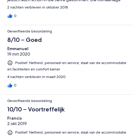
funktionierte. Das sehr große Badezimmer war nicht klimatisiert.
2 nachten verbleven in oktober 2018
Das Frühstück war leider eine Enttäuschung: kein richtiger
Kaffee (Nescafé Tütchen und eine Isolierkanne mit heißen
0
Wasser). Sonst nur Toast, Ei, Bohnen und Würstchen,
abgepackte Marmelade...Das Frühstück wird dem gehobenen
Geverifieerde beoordeling
Hotelpreis nicht gerecht. Das Frühstück wird zum Zimmer
gebracht, was nicht besonders praktisch und komfortabel ist.
8/10 – Goed
Besser wäre ein Restaurant. Das Servicepersonal (Rezeption,
Emmanuel
Managerin, Zimmermädchen) war stets freundlich und sehr
19 mrt 2020
bemüht. Der Pool war sehr sauber und angenehm.
Positief: Netheid, personeel en service, staat van de accommodatie
en faciliteiten en comfort kamer
4 nachten verbleven in maart 2020
0
Geverifieerde beoordeling
10/10 – Voortreffelijk
Francis
2 okt 2019
Positief: Netheid, personeel en service, staat van de accommodatie