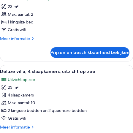
voor
23 m²
Deluxe
kamer,
Max. aantal: 2
1
1 kingsize bed
kingsize
Gratis wifi
bed
Meer
Meer informatie
laden
details
over
Prijzen en beschikbaarheid bekijken
Deluxe
kamer,
1
Alle
Een slaapkamer met een groot bed, een
5
kingsize
Deluxe villa, 4 slaapkamers, uitzicht op zee
foto's
bed
Uitzicht op zee
voor
23 m²
Deluxe
villa,
4 slaapkamers
4
Max. aantal: 10
slaapkamers,
2 kingsize bedden en 2 queensize bedden
uitzicht
Gratis wifi
op
Meer
Meer informatie
zee
details