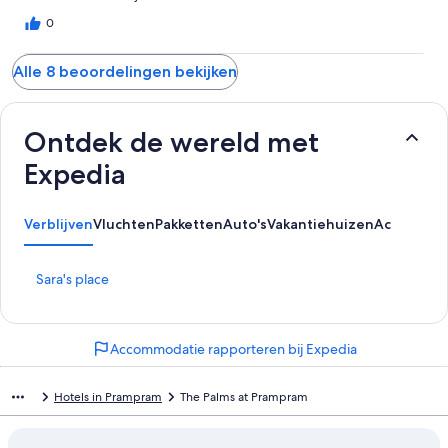
0
Alle 8 beoordelingen bekijken
Ontdek de wereld met
Expedia
Verblijven
Vluchten
Pakketten
Auto's
Vakantiehuizen
Activiteit
L
Sara's place
i
n
k
Accommodatie rapporteren bij Expedia
o
p
e
Hotels in Prampram
The Palms at Prampram
n
t
d