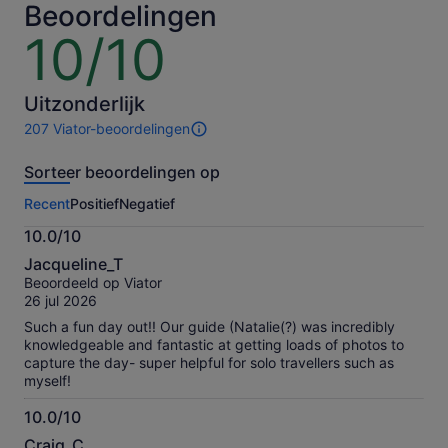
volwassene
volwasse
Beoordelingen
10/10
10
van
10
Uitzonderlijk
207 Viator-beoordelingen
207
beoordelingen
Sorteer beoordelingen op
van
deze
Recent
Positief
Negatief
activiteit.
Meer
10.0/10
informatie
10.0
over
Jacqueline_T
van
onze
Beoordeeld op Viator
10
geverifieerde
26 jul 2026
beoordelingen
Such a fun day out!! Our guide (Natalie(?) was incredibly
knowledgeable and fantastic at getting loads of photos to
capture the day- super helpful for solo travellers such as
myself!
10.0/10
10.0
Craig_C