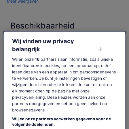
Meer weergeven
Workshop, waar de films zijn gemaakt.
Wij zijn Wellington's originele Lord of the Rings-tour en zijn
actief sinds 2002. Welly Rings Tours, voorheen Rover Rings
Tours [vóór Covid], is er trots op om u Wellington als Midden-
Beschikbaarheid
aarde te laten zien. Onze fans die gidsen zijn geworden,
controleren
zullen fascinerende verhalen over het maken van deze films
Wij vinden uw privacy
met je delen die je waarschijnlijk nergens anders zult horen -
Datums wijzigen
vooral omdat sommige van onze gidsen er daadwerkelijk
Datums
belangrijk
waren!
wijzigen
zo 9 aug.
ma 10 aug.
di 11 aug.
wo 12 aug.
do 1
Wij en onze
16
partners slaan informatie, zoals unieke
-
€ 166
€ 166
€ 166
€ 
identificatoren in cookies, op een apparaat op, en/of
lezen deze van een apparaat in om persoonsgegevens
Content op deze pagina is mogelijk geproduceerd
te verwerken. Je kunt je instellingen bevestigen of
door machinevertaling
De
€ 166
wijzigen door hieronder te klikken. Je kunt dit ook op
Originele tekst bekijken (Engelstalig)
Tickets weergeven
prijs
elk moment doen op de pagina met onze
inclusief belastingen en toeslagen
Opent
Feedback over deze vertalingen geven
is
per volwassene
privacyverklaring. Deze keuzes worden aan onze
een
€ 166
nieuwe
partners doorgegeven en hebben geen invloed op
Belangrijke info voor je
per
tab
browsegegevens.
volwassene
boekt
Wij en onze partners verwerken gegevens voor de
volgende doeleinden:
In overeenstemming met de EU-regelgeving over