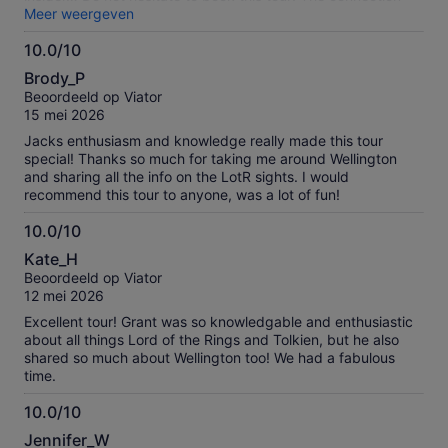
that you’ll experience to actual filming locations (where your
Meer weergeven
imagination takes over and transports you back to the
10.0/10
movies) is astounding!! Highly, highly recommended - the 8
10.0
hours passed by in the blink of an eye.
Brody_P
van
Beoordeeld op Viator
10
15 mei 2026
Jacks enthusiasm and knowledge really made this tour
special! Thanks so much for taking me around Wellington
and sharing all the info on the LotR sights. I would
recommend this tour to anyone, was a lot of fun!
10.0/10
10.0
Kate_H
van
Beoordeeld op Viator
10
12 mei 2026
Excellent tour! Grant was so knowledgable and enthusiastic
about all things Lord of the Rings and Tolkien, but he also
shared so much about Wellington too! We had a fabulous
time.
10.0/10
10.0
Jennifer_W