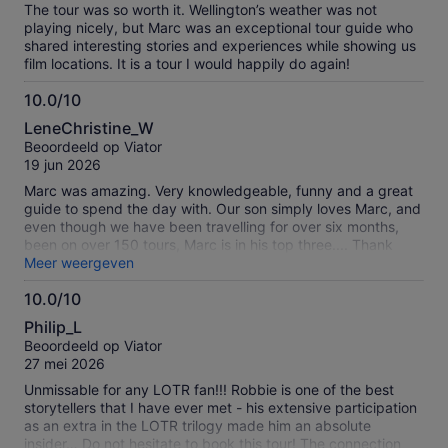
off of a very cute Lord of the Rings menu. It was one of the
The tour was so worth it. Wellington’s weather was not
best dining places we’ve done in New Zealand so far. The
playing nicely, but Marc was an exceptional tour guide who
Legolas Lembas Bread option was particularly a favorite
shared interesting stories and experiences while showing us
among my family.
film locations. It is a tour I would happily do again!
10.0/10
10.0
LeneChristine_W
van
Beoordeeld op Viator
10
19 jun 2026
Marc was amazing. Very knowledgeable, funny and a great
guide to spend the day with. Our son simply loves Marc, and
even though we have been travelling for over six months,
been on over 150 tours, Marc is in his top three.... Thank
you, Marc, for an amazing day
Meer weergeven
10.0/10
10.0
Philip_L
van
Beoordeeld op Viator
10
27 mei 2026
Unmissable for any LOTR fan!!! Robbie is one of the best
storytellers that I have ever met - his extensive participation
as an extra in the LOTR trilogy made him an absolute
insider… Do not hesitate to book this tour! The connection