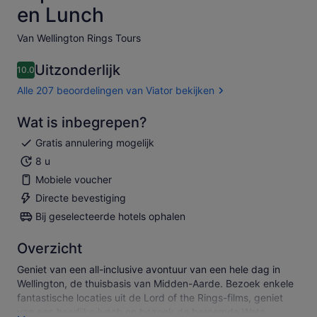
en Lunch
Van Wellington Rings Tours
Uitzonderlijk
10.0
10.0 van 10
Alle 207 beoordelingen van Viator bekijken
Wat is inbegrepen?
Gratis annulering mogelijk
8 u
Mobiele voucher
Directe bevestiging
Bij geselecteerde hotels ophalen
Overzicht
Geniet van een all-inclusive avontuur van een hele dag in
Wellington, de thuisbasis van Midden-Aarde. Bezoek enkele
fantastische locaties uit de Lord of the Rings-films, geniet
van een heerlijke lunch en bezoek de beroemde Weta