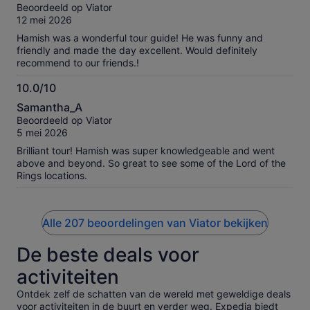
van
Beoordeeld op Viator
10
12 mei 2026
Hamish was a wonderful tour guide! He was funny and
friendly and made the day excellent. Would definitely
recommend to our friends.!
10.0/10
10.0
Samantha_A
van
Beoordeeld op Viator
10
5 mei 2026
Brilliant tour! Hamish was super knowledgeable and went
above and beyond. So great to see some of the Lord of the
Rings locations.
Alle 207 beoordelingen van Viator bekijken
De beste deals voor
activiteiten
Ontdek zelf de schatten van de wereld met geweldige deals
voor activiteiten in de buurt en verder weg. Expedia biedt