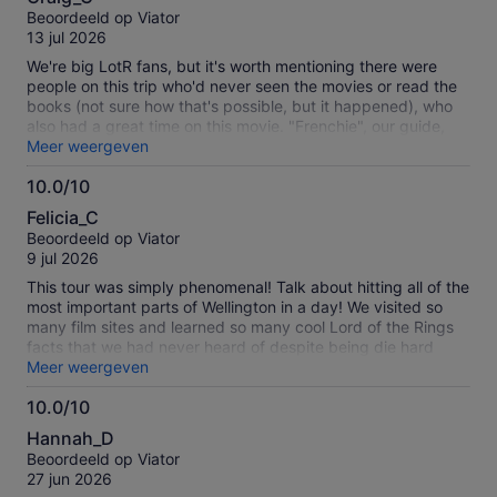
van
Beoordeeld op Viator
10
13 jul 2026
We're big LotR fans, but it's worth mentioning there were
people on this trip who'd never seen the movies or read the
books (not sure how that's possible, but it happened), who
also had a great time on this movie. "Frenchie", our guide,
was an extra on the film, playing "around twenty elves, and a
Meer weergeven
black rider in one scene", to hear him tell it, and the behind-
10.0/10
the-scenes stories and lore alone were worth the price of the
10.0
tour. Add to that the official locations, and the tour and
Felicia_C
history of Weta, and it was a day to remember.
van
Beoordeeld op Viator
10
9 jul 2026
This tour was simply phenomenal! Talk about hitting all of the
most important parts of Wellington in a day! We visited so
many film sites and learned so many cool Lord of the Rings
facts that we had never heard of despite being die hard
Lord of the Rings fans. The tour guide also provided
Meer weergeven
costumes and props to make our experience extra fun.
10.0/10
WETA workshop was a beauty in and of itself. You cannot
10.0
take photos on the first half of the tour, but Saurons armor
Hannah_D
was probably the most incredible work of art I’ve seen and I
van
Beoordeeld op Viator
was so happy to view it up close and take in every detail.
10
27 jun 2026
The lunch that we stopped at was also spectacular and was