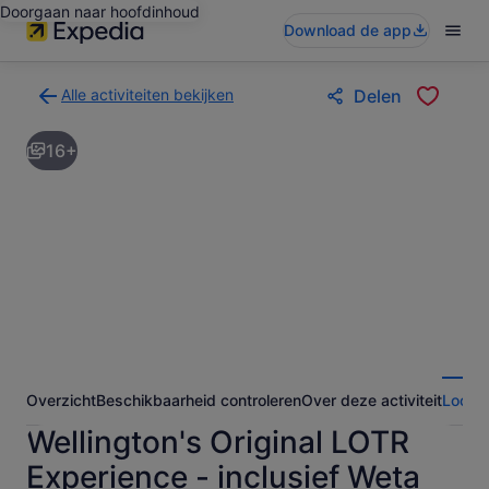
Doorgaan naar hoofdinhoud
Download de app
Alle activiteiten bekijken
Delen
Terug
naar
16+
de
zoekresultatenpagina
voor
activiteiten
Overzicht
Beschikbaarheid controleren
Over deze activiteit
Locati
Wellington's Original LOTR
Experience - inclusief Weta