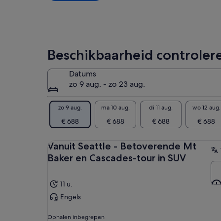
een
een
seq
lagere
won
prijs
ver
door
Dez
meerdere
Beschikbaarheid controler
Ind
tickets
all
voor
Datums
volwassenen
zo 9 aug. - zo 23 aug.
te
selecteren
zo 9 aug.
ma 10 aug.
di 11 aug.
wo 12 aug.
€ 688
€ 688
€ 688
€ 688
Vanuit Seattle - Betoverende Mt
Baker en Cascades-tour in SUV
11 u.
Engels
Ophalen inbegrepen