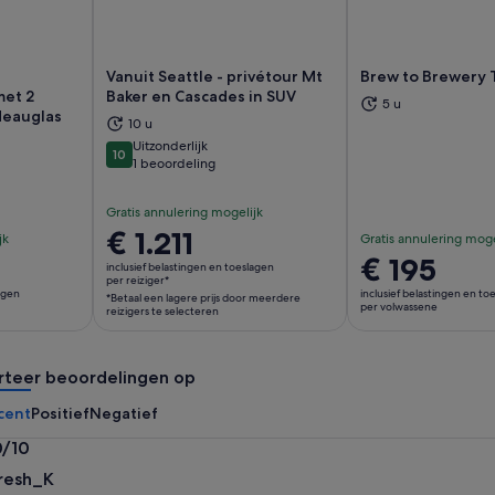
Vanuit Seattle - privétour Mt
Brew to Brewery 
met 2
Baker en Cascades in SUV
5 u
deauglas
10 u
nt een nieuwe tab
Opent een nieuwe tab
Op
Uitzonderlijk
10
10 van 10
1 beoordeling
Gratis annulering mogelijk
De
€ 1.211
jk
Gratis annulering moge
prijs
De
€ 195
inclusief belastingen en toeslagen
is
per reiziger*
prijs
lagen
inclusief belastingen en to
*Betaal een lagere prijs door meerdere
€ 1.211
is
per volwassene
reizigers te selecteren
per
€ 195
reiziger*
per
*Betaal
rteer beoordelingen op
volwassene
een
cent
Positief
Negatief
lagere
prijs
0/10
door
0
resh_K
meerdere
n