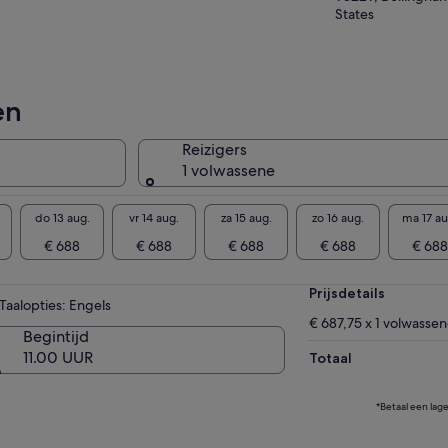
 optionele wandeling tussen eeuwenoude
States
uoiabomen en geniet van enkele uren om de
deren van de natuur alleen of met de gids te
kennen.
e tour heeft maximaal 14 reizigers per busje
en
ien nodig kunnen we er ook voor zorgen dat
e reizigers uit slechts één groep/partij komen.
Reizigers
1 volwassene
do 13 aug.
vr 14 aug.
za 15 aug.
zo 16 aug.
ma 17 au
€ 688
€ 688
€ 688
€ 688
€ 688
Prijsdetails
Taalopties: Engels
€ 687,75 x 1 volwasse
Begintijd
11.00 UUR
Totaal
*Betaal een lag