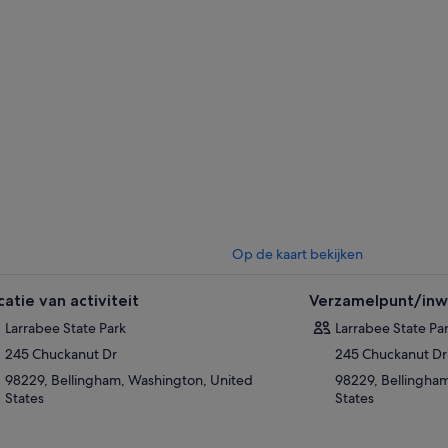
Op de kaart bekijken
catie van activiteit
Verzamelpunt/inwi
Larrabee State Park
Larrabee State Pa
245 Chuckanut Dr
245 Chuckanut Dr
98229, Bellingham, Washington, United
98229, Bellingha
States
States