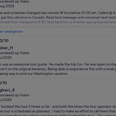
ordeeld op Viator
reizigers
aug 2025
te
e and schedule changed last minute 18 hrs before 10:00 am. Called @ 4
selecteren
 get the call since in Canada. Read text message and voicemail next mo
ormed time changed to 8:30. Very hard for us 4 senior age group to have
wed up in a personal suv which was dirty and had picked up a passenger
squeeze 2 of us in the 3rd row which is very uncomfortable for a 7 hr tour 
er weergeven
senger picked up had a very bad body odor and the whole tour we had a
.0/10
h a nightmare experience from a reputable company like Viator who we ha
0
Europe and USA. Probably will not use Viator again if this is not addresse
ber_H
n
ordeeld op Viator
jul 2025
 was an awesome tour guide. He made the trip fun. He was open to stop
en't on the original itenerary. Being able to experience this with a small
zing way to end our Washington vacation.
0/10
0
ghavi_R
n
ordeeld op Viator
jul 2025
e booked this tour 2 times so far , and both the times the tour operator di
the tour is scheduled as planned , I had to make an effort to call them th
r is cancelled since there aren’t many folks booked the tour . This extr