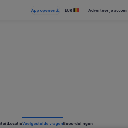
App openen
EUR
Adverteer je accom
iteit
Locatie
Veelgestelde vragen
Beoordelingen