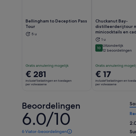
Bellingham to Deception Pass
Chuckanut Bay-
Tour
distilleerderijtour 
minicocktails en ca
5 u
Opent een nieuwe tab
Ope
1 u
Uitzonderlijk
10
10 van 10
12 beoordelingen
Gratis annulering mogelijk
Gratis annulering mogeli
De
€ 281
De
€ 17
prijs
prijs
inclusief belastingen en toeslagen
inclusief belastingen en toes
is
is
per volwassene
per volwassene
€ 281
€ 17
per
per
Beoordelingen
volwassene
volwassene
So
6.0/10
6.0
Re
van
2.
10
2.
6 Viator-beoordelingen
Su
6
va