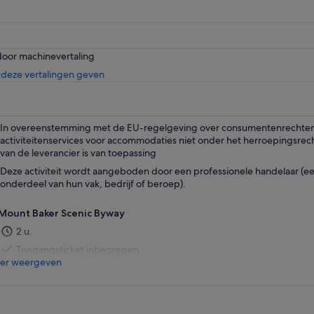
door machinevertaling
Opent
deze vertalingen geven
een
nieuwe
tab
In overeenstemming met de EU-regelgeving over consumentenrechten,
activiteitenservices voor accommodaties niet onder het herroepingsrec
van de leverancier is van toepassing
Deze activiteit wordt aangeboden door een professionele handelaar (een 
onderdeel van hun vak, bedrijf of beroep).
Mount Baker Scenic Byway
2 u.
Toegangsticket inbegrepen
er weergeven