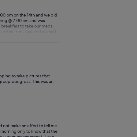
reizigers
reizigers
te
te
:00 pm on the 14th and we did
selecteren
selecteren
rning @ 7:00 am and was
 breakfast to take our meds.
 in the front seat and we had
since 1 of us has a hernia. The
 nausea smell. Did not expect
ve used a lot on all our tours
d properly.
ping to take pictures that
 group was great. This was an
d not make an effort to tell me
at morning only to know that the
emely poor management . I see