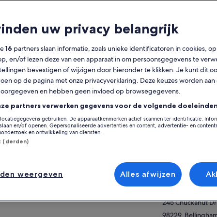
lgemeen
vinden uw privacy belangrijk
Gratis annulering
11 u
mogelijk
ze
16
partners slaan informatie, zoals unieke identificatoren in cookies, o
op, en/of lezen deze van een apparaat in om persoonsgegevens te verw
Mobiele voucher
Directe
stellingen bevestigen of wijzigen door hieronder te klikken. Je kunt dit o
bevestiging
en op de pagina met onze privacyverklaring. Deze keuzes worden aan
Bij geselecteerde
Op de k
doorgegeven en hebben geen invloed op browsegegevens.
hotels ophalen
nze partners verwerken gegevens voor de volgende doeleinden
Locatie van activit
erzicht
locatiegegevens gebruiken. De apparaatkenmerken actief scannen ter identificatie. Info
laan en/of openen. Gepersonaliseerde advertenties en content, advertentie- en conten
Larrabee State Pa
onderzoek en ontwikkeling van diensten.
na een permanent zicht vanuit dit deel van de
245 Chuckanut Dr
st (derden)
at Washington, de schitterende witte top van
98229, Bellingha
nt Baker doemt op over het gebied als een
States
en van ingesneeuwd licht.
er weergeven
dek de ruige schoonheid van de Mt Baker
nden weergeven
Alles afwijzen
Ak
Verzamelpunt/inwi
dens deze dagexcursie. Reis aan boord van
Larrabee State Pa
 comfortabel busje door historische steden
het park te bereiken, waar je versteld zult
245 Chuckanut Dr
an van de enorme natuurwonderen. Maak
98229, Bellingha