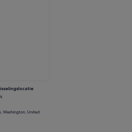
sselingslocatie
rk
m, Washington, United