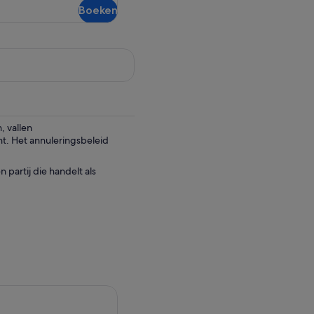
Boeken
restitueerbaar
 vallen
ht. Het annuleringsbeleid
partij die handelt als