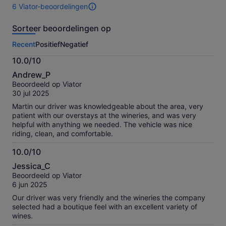
6 Viator-beoordelingen
reizigers
6
te
beoordelingen
Sorteer beoordelingen op
selectere
van
deze
Recent
Positief
Negatief
activiteit.
Meer
10.0/10
informatie
10.0
over
Andrew_P
van
onze
Beoordeeld op Viator
10
geverifieerde
30 jul 2025
beoordelingen
Martin our driver was knowledgeable about the area, very
patient with our overstays at the wineries, and was very
helpful with anything we needed. The vehicle was nice
riding, clean, and comfortable.
10.0/10
10.0
Jessica_C
van
Beoordeeld op Viator
10
6 jun 2025
Our driver was very friendly and the wineries the company
selected had a boutique feel with an excellent variety of
wines.