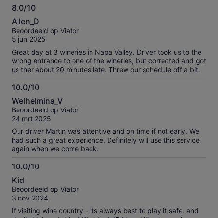
8.0/10
8.0
Allen_D
van
Beoordeeld op Viator
10
5 jun 2025
Great day at 3 wineries in Napa Valley. Driver took us to the
wrong entrance to one of the wineries, but corrected and got
us ther about 20 minutes late. Threw our schedule off a bit.
10.0/10
10.0
Welhelmina_V
van
Beoordeeld op Viator
10
24 mrt 2025
Our driver Martin was attentive and on time if not early. We
had such a great experience. Definitely will use this service
again when we come back.
10.0/10
10.0
Kid
van
Beoordeeld op Viator
10
3 nov 2024
If visiting wine country - its always best to play it safe. and