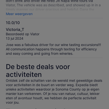
don’t drink and drive! We hired JR Napa Wine tours via
Viator, The vehicle was as described, and showed up in in a
timely manner our driver gracious and helpful. Dana the
organizer gave me some wine tour recommendations.
Meer weergeven
Overall it went well….
10.0/10
10.0
Victoria_T
van
Beoordeeld op Viator
10
13 jul 2024
Jose was a fabulous driver for our wine tasting excursions!!!
All communication happens through texting for efficiency
and easy coming and going from wineries.
De beste deals voor
activiteiten
Ontdek zelf de schatten van de wereld met geweldige deals
voor activiteiten in de buurt en verder weg. Expedia biedt
unieke activiteiten waardoor je Sonoma County op je eigen
manier kan verkennen. Of je nou van natuur, cultuur, lekker
eten of avontuur houdt, we hebben de perfecte activiteit
voor jou.