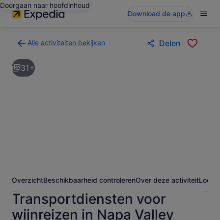
Doorgaan naar hoofdinhoud
Download de app
Alle activiteiten bekijken
Delen
Terug
naar
31+
de
zoekresultatenpagina
voor
activiteiten
Overzicht
Beschikbaarheid controleren
Over deze activiteit
Locati
Transportdiensten voor
wijnreizen in Napa Valley