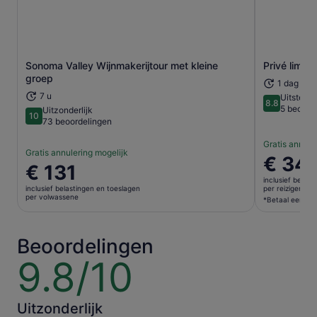
Sonoma Valley Wijnmakerijtour met kleine
Privé limo 
Opent een nieuwe tab
groep
1 dag
7 u
Uitsteke
8.8
8.8 van 10
5 beoord
Uitzonderlijk
10
10 van 10
73 beoordelingen
Gratis annule
Gratis annulering mogelijk
De
€ 34
De
€ 131
prijs
prijs
inclusief belas
is
inclusief belastingen en toeslagen
per reiziger*
is
per volwassene
€ 346
*Betaal een lag
€ 131
per
per
reiziger*
volwassene
Beoordelingen
*Betaal
een
9.8/10
9.8
lagere
van
prijs
10
door
Uitzonderlijk
meerdere