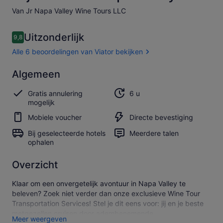
Van Jr Napa Valley Wine Tours LLC
Beoordelingen
Uitzonderlijk
9,8
9,8 op 10 –
Alle 6 beoordelingen van Viator bekijken
Uitzonderlijk
Algemeen
9.8
9.8 van 10
Alle 6
Gratis annulering
6 u
beoordelingen
mogelijk
van Viator
bekijken
Mobiele voucher
Directe bevestiging
Bij geselecteerde hotels
Meerdere talen
ophalen
Overzicht
Klaar om een onvergetelijk avontuur in Napa Valley te
beleven? Zoek niet verder dan onze exclusieve Wine Tour
Transportation Services! Stel je dit eens voor: jij en je beste
metgezellen cruisen door adembenemende
Meer weergeven