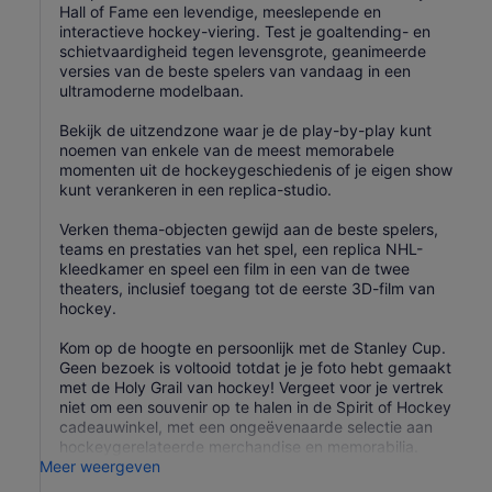
Hall of Fame een levendige, meeslepende en
interactieve hockey-viering. Test je goaltending- en
schietvaardigheid tegen levensgrote, geanimeerde
versies van de beste spelers van vandaag in een
ultramoderne modelbaan.
Bekijk de uitzendzone waar je de play-by-play kunt
noemen van enkele van de meest memorabele
momenten uit de hockeygeschiedenis of je eigen show
kunt verankeren in een replica-studio.
Verken thema-objecten gewijd aan de beste spelers,
teams en prestaties van het spel, een replica NHL-
kleedkamer en speel een film in een van de twee
theaters, inclusief toegang tot de eerste 3D-film van
hockey.
Kom op de hoogte en persoonlijk met de Stanley Cup.
Geen bezoek is voltooid totdat je je foto hebt gemaakt
met de Holy Grail van hockey! Vergeet voor je vertrek
niet om een souvenir op te halen in de Spirit of Hockey
cadeauwinkel, met een ongeëvenaarde selectie aan
hockeygerelateerde merchandise en memorabilia.
Meer weergeven