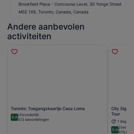
Brookfield Place - Concourse Level, 30 Yonge Street
M5E 1X8, Toronto, Canada, Canada
Andere aanbevolen
activiteiten
Toronto: Toegangskaartje Casa Loma
City Sight
Opent een nieuwe tab
Tour
Uitzonderlijk
9.4
9.4 van 10
513 beoordelingen
1 dag of 
Zeer goe
8.4
8.4 van 10
679 beoo