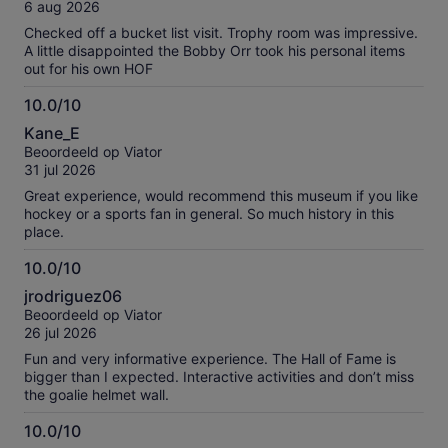
10
geverifieerde
6 aug 2026
beoordelingen
Checked off a bucket list visit. Trophy room was impressive.
A little disappointed the Bobby Orr took his personal items
out for his own HOF
10.0/10
10.0
Kane_E
van
Beoordeeld op Viator
10
31 jul 2026
Great experience, would recommend this museum if you like
hockey or a sports fan in general. So much history in this
place.
10.0/10
10.0
jrodriguez06
van
Beoordeeld op Viator
10
26 jul 2026
Fun and very informative experience. The Hall of Fame is
bigger than I expected. Interactive activities and don’t miss
the goalie helmet wall.
10.0/10