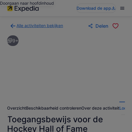
Doorgaan naar hoofdinhoud
Download de app
Alle activiteiten bekijken
Delen
Terug
naar
9+
de
zoekresultatenpagina
voor
activiteiten
Overzicht
Beschikbaarheid controleren
Over deze activiteit
Locati
Toegangsbewijs voor de
Hockey Hall of Fame