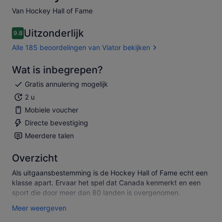
Van Hockey Hall of Fame
Uitzonderlijk
9.8
9.8 van 10
Alle 185 beoordelingen van Viator bekijken
Wat is inbegrepen?
Gratis annulering mogelijk
2 u
Mobiele voucher
Directe bevestiging
Meerdere talen
Overzicht
Als uitgaansbestemming is de Hockey Hall of Fame echt een
klasse apart. Ervaar het spel dat Canada kenmerkt en een
sport die door meer dan 80 landen is overgenomen.
Probeer je hand op goaltending en schieten tegen
Meer weergeven
levensgrote, geanimeerde versies van de hedendaagse