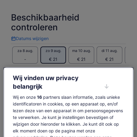
topspelers in de NHLPA Game Time modelbaan. Roep de
play-by-play op van de grootste hockeydoelen en host je
eigen SportsCentre in de TSN Broadcast Zone.
Beschikbaarheid
Geniet van 's werelds grootste collectie hockeyartefacten en
controleren
het beste van alles: laat je foto maken met de heilige graal
van hockey, de felbegeerde Stanley Cup.
Datums wijzigen
Datums
wijzigen
za 8 aug.
zo 9 aug.
ma 10 aug.
di 11 aug.
wo 1
-
€ 21
€ 21
€ 21
€
Content op deze pagina is mogelijk geproduceerd
door machinevertaling
Wij vinden uw privacy
De
€ 21
Originele tekst bekijken (Engelstalig)
Tickets weergeven
prijs
belangrijk
inclusief belastingen en toeslagen
Opent
Feedback over deze vertalingen geven
is
per volwassene
een
€ 21
Wij en onze
16
partners slaan informatie, zoals unieke
nieuwe
Wat is wel en niet
per
identificatoren in cookies, op een apparaat op, en/of
tab
volwassene
lezen deze van een apparaat in om persoonsgegevens
inbegrepen
te verwerken. Je kunt je instellingen bevestigen of
wijzigen door hieronder te klikken. Je kunt dit ook op
Alle belastingen, toeslagen en administratiekosten
elk moment doen op de pagina met onze
Souvenirfoto's (beschikbaar om te kopen)