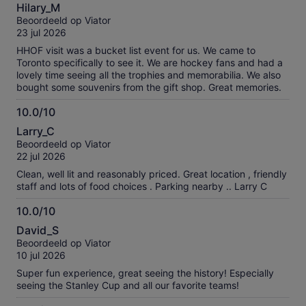
10.0
Hilary_M
van
Beoordeeld op Viator
10
23 jul 2026
HHOF visit was a bucket list event for us. We came to
Toronto specifically to see it. We are hockey fans and had a
lovely time seeing all the trophies and memorabilia. We also
bought some souvenirs from the gift shop. Great memories.
10.0/10
10.0
Larry_C
van
Beoordeeld op Viator
10
22 jul 2026
Clean, well lit and reasonably priced. Great location , friendly
staff and lots of food choices . Parking nearby .. Larry C
10.0/10
10.0
David_S
van
Beoordeeld op Viator
10
10 jul 2026
Super fun experience, great seeing the history! Especially
seeing the Stanley Cup and all our favorite teams!