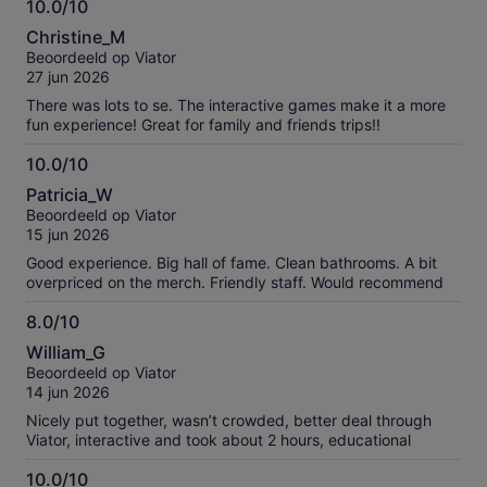
10.0/10
10.0
Christine_M
van
Beoordeeld op Viator
10
27 jun 2026
There was lots to se. The interactive games make it a more
fun experience! Great for family and friends trips!!
10.0/10
10.0
Patricia_W
van
Beoordeeld op Viator
10
15 jun 2026
Good experience. Big hall of fame. Clean bathrooms. A bit
overpriced on the merch. Friendly staff. Would recommend
8.0/10
8.0
William_G
van
Beoordeeld op Viator
10
14 jun 2026
Nicely put together, wasn’t crowded, better deal through
Viator, interactive and took about 2 hours, educational
10.0/10