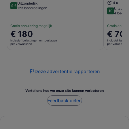
4 u
Uitzonderlijk
9.6
9.6 van 10
123 beoordelingen
Uitzonder
10
10 van 10
4 beoord
Gratis annulering mogelijk
Gratis annule
De
€ 180
De
€ 70
prijs
prijs
inclusief belastingen en toeslagen
inclusief belas
is
is
per volwassene
per volwassene
€ 180
€ 70
per
per
volwassene
volwasse
Deze advertentie rapporteren
Vertel ons hoe we onze site kunnen verbeteren
Feedback delen