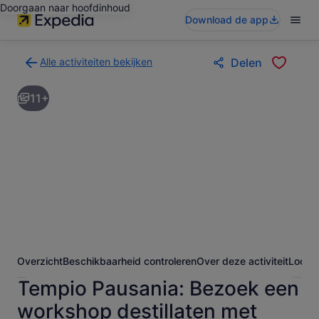
Doorgaan naar hoofdinhoud
Download de app
Alle activiteiten bekijken
Delen
Terug
naar
11+
de
zoekresultatenpagina
voor
activiteiten
Overzicht
Beschikbaarheid controleren
Over deze activiteit
Locati
Tempio Pausania: Bezoek een
workshop destillaten met