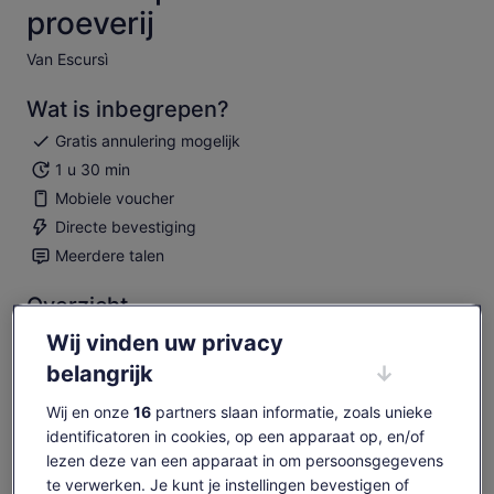
proeverij
Van Escursì
Wat is inbegrepen?
Gratis annulering mogelijk
1 u 30 min
Mobiele voucher
Directe bevestiging
Meerdere talen
Overzicht
Ontdek de geheimen achter zeldzame eikelgeuren in een
Wij vinden uw privacy
distilleerderij bij Mount Limbara
belangrijk
Geniet van Sardijnse delicatessen in combinatie met
unieke bessengeur
Wij en onze
16
partners slaan informatie, zoals unieke
Dompel je onder in de essentie van berglucht terwijl je
identificatoren in cookies, op een apparaat op, en/of
geniet van de smaken van wilde bessen
lezen deze van een apparaat in om persoonsgegevens
te verwerken. Je kunt je instellingen bevestigen of