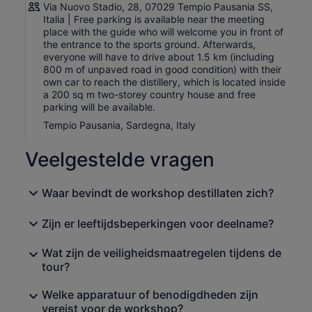
van een nauwgezet selectieproces dat drie verschillende
Via Nuovo Stadio, 28, 07029 Tempio Pausania SS,
distillaten opleverde:
Italia | Free parking is available near the meeting
place with the guide who will welcome you in front of
Lìcchitta, een distillaat van bosbessen, witte en rode
the entrance to the sports ground. Afterwards,
kruisbessen, bramen, witte en rode aalbessen, dat
everyone will have to drive about 1.5 km (including
uniek is omdat er op dit moment alleen distillaten van
800 m of unpaved road in good condition) with their
één vrucht op de wereldmarkt zijn;
own car to reach the distillery, which is located inside
Melalione, een distillaat van arbutus, een vrucht van
a 200 sq m two-storey country house and free
het mediterrane maquis, historisch voorgesteld als
parking will be available.
een wit distillaat, vertegenwoordigt vandaag ook een
'unicum' omdat het wordt gekenmerkt door zes
Tempio Pausania, Sardegna, Italy
maanden rijping in acacia barriques.
Làndhe, dat de uiterste expressie van innovatie en
Veelgestelde vragen
uniciteit vertegenwoordigt, omdat het een grondstof
is die nog nooit eerder ter wereld is gedistilleerd, een
glutenvrije, zetmeelrijke en wilde vrucht, ontstaat uit
Waar bevindt de workshop destillaten zich?
een 100% kurkeik distillaat, zonder toegevoegde
suiker, zonder karamel en zonder passage in hout. De
zeer lage eikelopbrengst en het unieke karakter van
Zijn er leeftijdsbeperkingen voor deelname?
het product plaatsen eikelbrandewijn in een smalle
nichemarkt.
Wat zijn de veiligheidsmaatregelen tijdens de
Programma
tour?
De rondleiding begint met een korte wandeling door
Welke apparatuur of benodigdheden zijn
de bessenboomgaard en uitleg over het
vereist voor de workshop?
bessendistillaat.