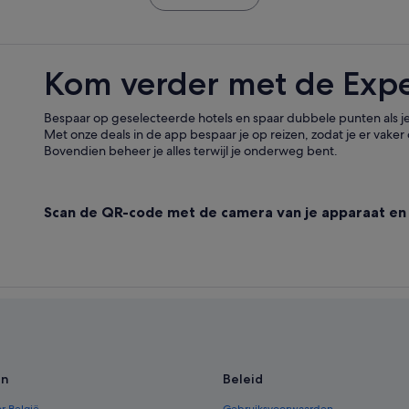
Kom verder met de Exp
Bespaar op geselecteerde hotels en spaar dubbele punten als je
Met onze deals in de app bespaar je op reizen, zodat je er vaker 
Bovendien beheer je alles terwijl je onderweg bent.
Scan de QR-code met de camera van je apparaat en
en
Beleid
r België
Gebruiksvoorwaarden