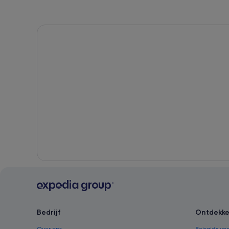
Bedrijf
Ontdekk
Over ons
Reisgids voo