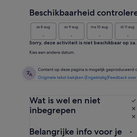
Beschikbaarheid controler
za 8 aug.
zo 9 aug.
ma 10 aug.
di 11 aug.
-
-
-
-
Sorry, deze activiteit is niet beschikbaar op za.
Kies een andere datum.
Content op deze pagina is mogelijk geproduceerd 
Originele tekst bekijken (Engelstalig)
Feedback over 
Wat is wel en niet
inbegrepen
Belangrijke info voor je