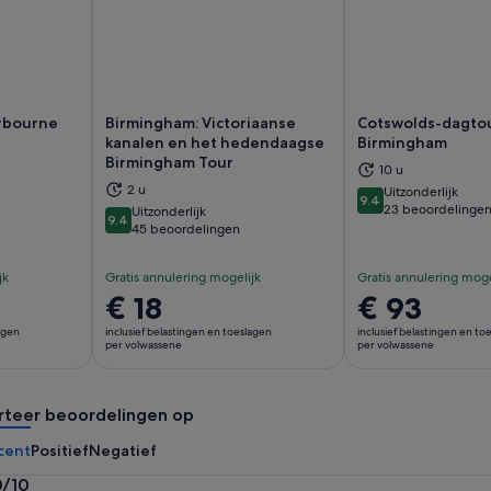
rbourne
Birmingham: Victoriaanse
Cotswolds-dagtou
kanalen en het hedendaagse
Birmingham
Birmingham Tour
nt een nieuwe tab
Opent een nieuwe tab
Op
10 u
2 u
Uitzonderlijk
9.4
9.4 van 10
23 beoordelinge
Uitzonderlijk
9.4
9.4 van 10
45 beoordelingen
jk
Gratis annulering mogelijk
Gratis annulering moge
De
€ 18
De
€ 93
prijs
prijs
lagen
inclusief belastingen en toeslagen
inclusief belastingen en to
is
is
per volwassene
per volwassene
€ 18
€ 93
per
per
rteer beoordelingen op
volwassene
volwassene
cent
Positief
Negatief
0/10