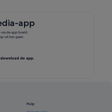
edia-app
 via de app boekt.
op uit kan gaan.
 download de app.
Hulp
Ondersteuning