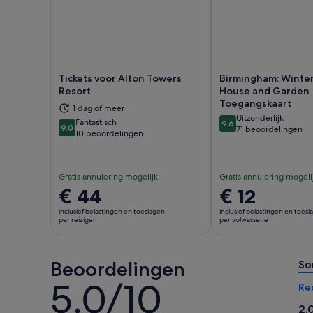
Tickets voor Alton Towers
Birmingham: Winte
Resort
House and Garden
Toegangskaart
Opent een nieuwe tab
Ope
1 dag of meer
Uitzonderlijk
Fantastisch
9.6
9.0
9.6 van 10
71 beoordelingen
9.0 van 10
10 beoordelingen
Gratis annulering mogelijk
Gratis annulering mogeli
De
€ 44
De
€ 12
prijs
prijs
inclusief belastingen en toeslagen
inclusief belastingen en toes
is
is
per reiziger
per volwassene
€ 44
€ 12
per
per
Beoordelingen
reiziger
volwassene
So
5.0/10
5.0
Re
van
2.