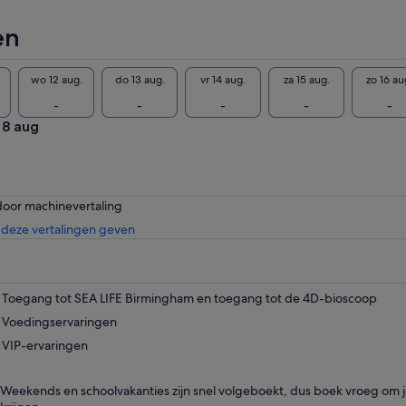
en
wo 12 aug.
do 13 aug.
vr 14 aug.
za 15 aug.
zo 16 au
-
-
-
-
-
 8 aug
door machinevertaling
Opent
deze vertalingen geven
een
nieuwe
tab
Toegang tot SEA LIFE Birmingham en toegang tot de 4D-bioscoop
Voedingservaringen
VIP-ervaringen
Weekends en schoolvakanties zijn snel volgeboekt, dus boek vroeg om j