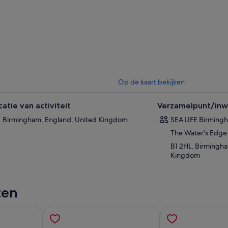
Op de kaart bekijken
catie van activiteit
Verzamelpunt/inwi
Birmingham, England, United Kingdom
SEA LIFE Birming
The Water's Edge 
B1 2HL, Birmingh
Kingdom
ten