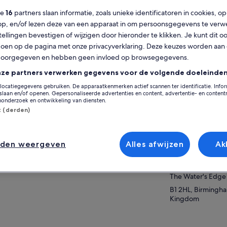
ze
16
partners slaan informatie, zoals unieke identificatoren in cookies, o
lgemeen
op, en/of lezen deze van een apparaat in om persoonsgegevens te verw
stellingen bevestigen of wijzigen door hieronder te klikken. Je kunt dit o
Afgedrukte
Directe
en op de pagina met onze privacyverklaring. Deze keuzes worden aan
voucher
bevestiging
doorgegeven en hebben geen invloed op browsegegevens.
erzicht
nze partners verwerken gegevens voor de volgende doeleinden
locatiegegevens gebruiken. De apparaatkenmerken actief scannen ter identificatie. Info
Op de k
Kinderen onder de 3 jaar gratis!
laan en/of openen. Gepersonaliseerde advertenties en content, advertentie- en conten
onderzoek en ontwikkeling van diensten.
In het hart van Birmingham
st (derden)
Kom en bezoek de ezelspinguïns
Locatie van activit
De enige 360-graden oceaantunnel in het
Birmingham, Engl
Verenigd Koninkrijk
nden weergeven
Alles afwijzen
Ak
Verzamelpunt/inwi
er weergeven
SEA LIFE Birming
The Water's Edge 
B1 2HL, Birmingh
Kingdom