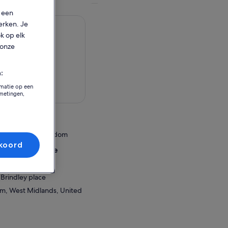
p een
erken. Je
ok op elk
 onze
:
rmatie op een
aart bekijken
tmetingen,
eit
and, United Kingdom
koord
sselingslocatie
ham
Brindley place
am, West Midlands, United