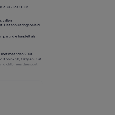
9.30 - 16.00 uur.
 vallen
ht. Het annuleringsbeleid
partij die handelt als
an met meer dan 2000
 Koninkrijk, Ozzy en Ola!
n dichtbij een diersoort
ractieve rotspoel gaat
ninkrijk terwijl haaien,
n!