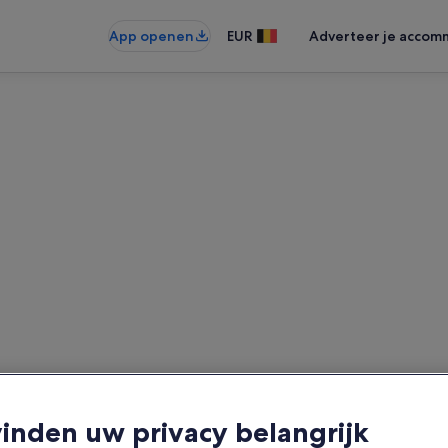
App openen
EUR
Adverteer je accom
vinden uw privacy belangrijk