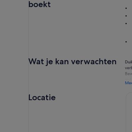
boekt
Wat je kan verwachten
Dui
ver
Bew
ziet
Mee
Zeg
waa
Locatie
Dom
rog