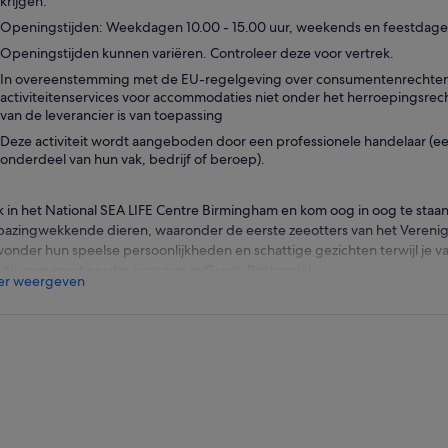
krijgen.
Openingstijden: Weekdagen 10.00 - 15.00 uur, weekends en feestdagen 
Openingstijden kunnen variëren. Controleer deze voor vertrek.
In overeenstemming met de EU-regelgeving over consumentenrechten,
activiteitenservices voor accommodaties niet onder het herroepingsrec
van de leverancier is van toepassing
Deze activiteit wordt aangeboden door een professionele handelaar (een 
onderdeel van hun vak, bedrijf of beroep).
k in het National SEA LIFE Centre Birmingham en kom oog in oog te sta
bazingwekkende dieren, waaronder de eerste zeeotters van het Verenigd
onder hun speelse persoonlijkheden en schattige gezichten terwijl je va
 die nog nooit eerder is gezien in Groot-Brittannië!
r weergeven
 hallo tegen onze brutale kolonie ezelspinguïns voordat je naar onze inte
r je alles over het zeeleven kunt leren en zelfs een zeester kunt aaien!
pel jezelf onder in de enige 360 graden Ocean Tunnel in het Verenigd Ko
gen en onze reusachtige groene zeeschildpad Mo om je heen zwemme