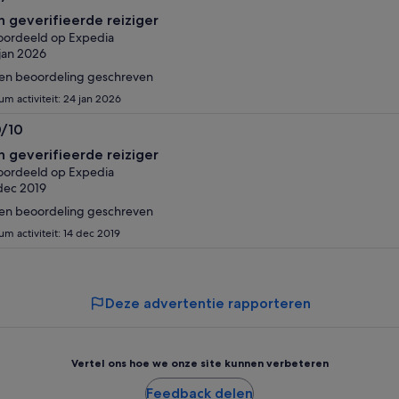
0
n geverifieerde reiziger
n
ordeeld op Expedia
jan 2026
en beoordeling geschreven
um activiteit: 24 jan 2026
0/10
0
n geverifieerde reiziger
n
ordeeld op Expedia
dec 2019
en beoordeling geschreven
um activiteit: 14 dec 2019
Deze advertentie rapporteren
Vertel ons hoe we onze site kunnen verbeteren
Feedback delen