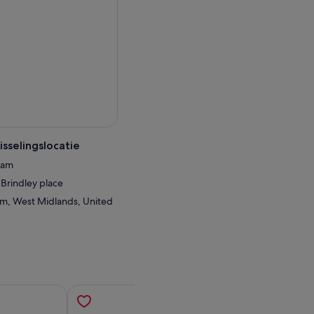
sselingslocatie
ham
Brindley place
am, West Midlands, United