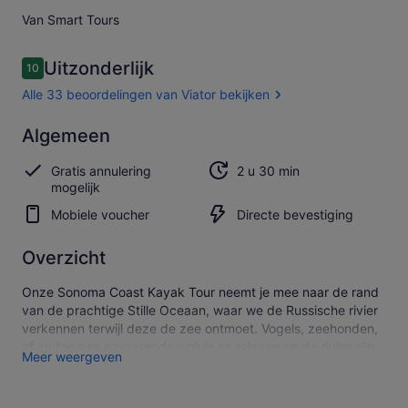
Van Smart Tours
Beoordelingen
Uitzonderlijk
10
10 op 10 –
Alle 33 beoordelingen van Viator bekijken
Uitzonderlijk
Algemeen
10.0
10.0 van 10
Alle 33
Gratis annulering
2 u 30 min
beoordelingen
mogelijk
van Viator
bekijken
Mobiele voucher
Directe bevestiging
Overzicht
Onze Sonoma Coast Kayak Tour neemt je mee naar de rand
van de prachtige Stille Oceaan, waar we de Russische rivier
verkennen terwijl deze de zee ontmoet. Vogels, zeehonden,
af en toe een passerende walvis en relaxen op de rivier zijn
Meer weergeven
de hoogtepunten van deze geweldige dag op het water.
Verwacht ongeveer 2,5 uur te besteden aan deze tour,
inclusief peddelen op de rivier en wandelen op het strand