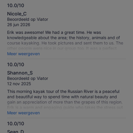
10.0/10
10.0
Nicole_C
van
Beoordeeld op Viator
10
26 jun 2026
Erik was awesome! We had a great time. He was
knowledgeable about the area; the history, animals and of
course kayaking. He took pictures and sent them to us. The
other people were nice in our group too. It was a perfect
addition to all the fun memories we made during our long
Meer weergeven
drive across the western US. Thanks again Erik!
10.0/10
10.0
Shannon_S
van
Beoordeeld op Viator
10
12 nov 2025
This morning kayak tour of the Russian River is a peaceful
and beautiful way to spend time with natural beauty and
gain an appreciation of more than the grapes of this region.
Erik is a warm and engaging guide who takes the stress out
of connecting with nature through kayaking whether you’re a
Meer weergeven
deeply experienced paddler or a newbie. His genuine love
10.0/10
for this landscape and its wildlife is infectious as he shares
10.0
insight into the history of the shaping of the surrounding
Sean_D