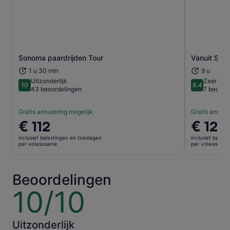
Opent een nieuwe tab
Sonoma paardrijden Tour
Vanuit San
1 u 30 min
9 u
Uitzonderlijk
Zeer goe
10
8.4
10 van 10
8.4 van 10
43 beoordelingen
7 beoord
Gratis annulering mogelijk
Gratis annule
De
€ 112
De
€ 124
prijs
prijs
inclusief belastingen en toeslagen
inclusief belas
is
is
per volwassene
per volwassene
€ 112
€ 124
per
per
volwassene
volwasse
Beoordelingen
10/10
10
van
10
Uitzonderlijk