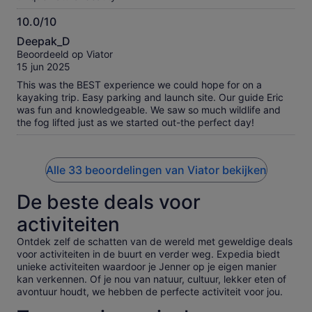
10.0/10
10.0
Deepak_D
van
Beoordeeld op Viator
10
15 jun 2025
This was the BEST experience we could hope for on a
kayaking trip. Easy parking and launch site. Our guide Eric
was fun and knowledgeable. We saw so much wildlife and
the fog lifted just as we started out-the perfect day!
Alle 33 beoordelingen van Viator bekijken
De beste deals voor
activiteiten
Ontdek zelf de schatten van de wereld met geweldige deals
voor activiteiten in de buurt en verder weg. Expedia biedt
unieke activiteiten waardoor je Jenner op je eigen manier
kan verkennen. Of je nou van natuur, cultuur, lekker eten of
avontuur houdt, we hebben de perfecte activiteit voor jou.