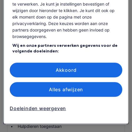
inbegrepen
te verwerken. Je kunt je instellingen bevestigen of
wijzigen door hieronder te klikken. Je kunt dit ook op
Reddingsvesten
elk moment doen op de pagina met onze
Kajaks
privacyverklaring. Deze keuzes worden aan onze
partners doorgegeven en hebben geen invloed op
Peddels
browsegegevens.
Lokale gids
Wij en onze partners verwerken gegevens voor de
volgende doeleinden:
Fooi
Precieze geolocatiegegevens gebruiken. De apparaatkenmerken
Hotel ophalen en wegbrengen
actief scannen ter identificatie. Informatie op een apparaat opslaan
en/of openen. Gepersonaliseerde advertenties en content,
Akkoord
Snacks
advertentie- en contentmetingen, doelgroepenonderzoek en
ontwikkeling van diensten.
Lunch
Partnerlijst (derden)
Alles afwijzen
Flessenwater
Belangrijke info voor je
Doeleinden weergeven
boekt
Hulpdieren toegestaan