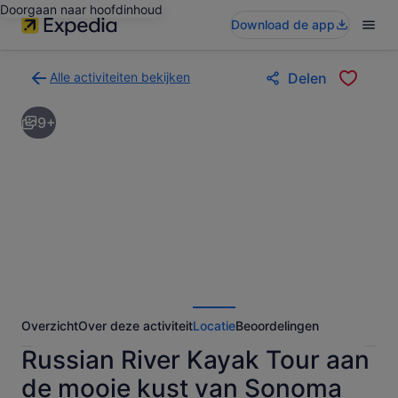
Doorgaan naar hoofdinhoud
Download de app
Alle activiteiten bekijken
Delen
Terug
naar
9+
de
zoekresultatenpagina
voor
activiteiten
Overzicht
Over deze activiteit
Locatie
Beoordelingen
Russian River Kayak Tour aan
de mooie kust van Sonoma