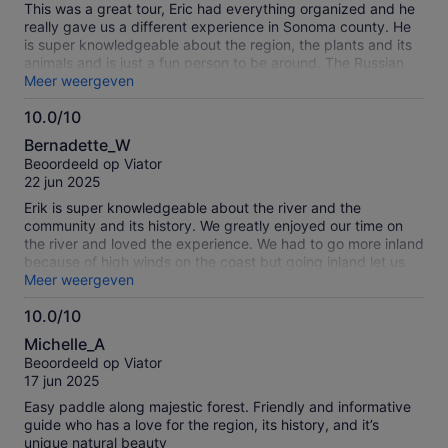
This was a great tour, Eric had everything organized and he
really gave us a different experience in Sonoma county. He
is super knowledgeable about the region, the plants and its
animals and is just a fun person to be around. The Russian
River is so nice, very user friendly even to non experienced
Meer weergeven
kayakers. Hope to bring the kids there soon to experience it.
10.0/10
10.0
Bernadette_W
van
Beoordeeld op Viator
10
22 jun 2025
Erik is super knowledgeable about the river and the
community and its history. We greatly enjoyed our time on
the river and loved the experience. We had to go more inland
because of high winds on the coast but going inland let us
see more wildlife. My daughter, who is 4, even got to get on
Meer weergeven
the action with her own paddle. Would highly recommend
10.0/10
this tour to anyone- especially families with kids.
10.0
Michelle_A
van
Beoordeeld op Viator
10
17 jun 2025
Easy paddle along majestic forest. Friendly and informative
guide who has a love for the region, its history, and it’s
unique natural beauty