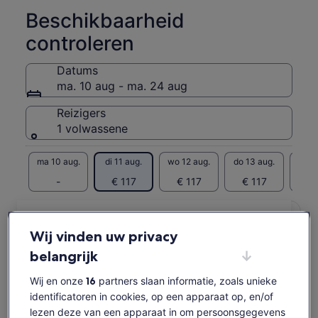
terwijl je uitkijkt op de Stille Oceaan.
Beschikbaarheid
controleren
Datums
ma. 10 aug - ma. 24 aug
Reizigers
1 volwassene
ma 10 aug.
di 11 aug.
wo 12 aug.
do 13 aug.
vr 1
-
€ 117
€ 117
€ 117
€ 
Content op deze pagina is mogelijk geproduceerd
door machinevertaling
Tickets weergeven
Wij vinden uw privacy
Originele tekst bekijken (Engelstalig)
Opent
Feedback over deze vertalingen geven
belangrijk
een
nieuwe
Wij en onze
16
partners slaan informatie, zoals unieke
tab
Wat is wel en niet
identificatoren in cookies, op een apparaat op, en/of
lezen deze van een apparaat in om persoonsgegevens