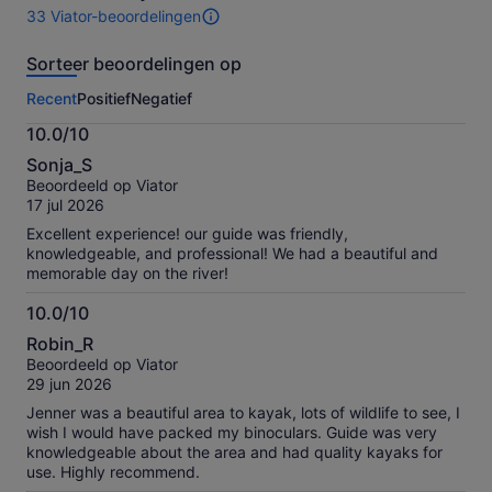
33 Viator-beoordelingen
33
beoordelingen
Sorteer beoordelingen op
van
deze
Recent
Positief
Negatief
activiteit.
Meer
10.0/10
informatie
10.0
over
Sonja_S
van
onze
Beoordeeld op Viator
10
geverifieerde
17 jul 2026
beoordelingen
Excellent experience! our guide was friendly,
knowledgeable, and professional! We had a beautiful and
memorable day on the river!
10.0/10
10.0
Robin_R
van
Beoordeeld op Viator
10
29 jun 2026
Jenner was a beautiful area to kayak, lots of wildlife to see, I
wish I would have packed my binoculars. Guide was very
knowledgeable about the area and had quality kayaks for
use. Highly recommend.