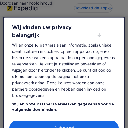
Doorgaan naar hoofdinhoud
Download de app
Wij vinden uw privacy
belangrijk
Wij en onze
16
partners slaan informatie, zoals unieke
Sorry, deze activiteit is niet beschikbaar
identificatoren in cookies, op een apparaat op, en/of
Zoek opnieuw naar activiteiten.
lezen deze van een apparaat in om persoonsgegevens
te verwerken. Je kunt je instellingen bevestigen of
wijzigen door hieronder te klikken. Je kunt dit ook op
Opnieuw zoeken
elk moment doen op de pagina met onze
privacyverklaring. Deze keuzes worden aan onze
partners doorgegeven en hebben geen invloed op
browsegegevens.
Wij en onze partners verwerken gegevens voor de
volgende doeleinden:
Precieze geolocatiegegevens gebruiken. De apparaatkenmerken
actief scannen ter identificatie. Informatie op een apparaat opslaan
en/of openen. Gepersonaliseerde advertenties en content,