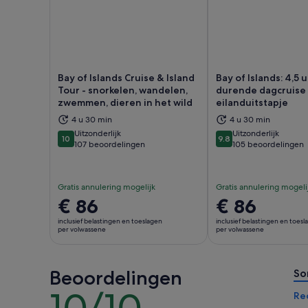
Bay of Islands Cruise & Island
Bay of Islands: 4,5 
Tour - snorkelen, wandelen,
durende dagcruise
zwemmen, dieren in het wild
eilanduitstapje
Opent een nieuwe tab
Ope
4 u 30 min
4 u 30 min
Uitzonderlijk
Uitzonderlijk
10
9.8
10 van 10
9.8 van 10
107 beoordelingen
105 beoordelingen
Gratis annulering mogelijk
Gratis annulering mogeli
De
€ 86
De
€ 86
prijs
prijs
inclusief belastingen en toeslagen
inclusief belastingen en toes
is
is
per volwassene
per volwassene
€ 86
€ 86
per
per
Beoordelingen
volwassene
volwassene
So
10/10
10
Re