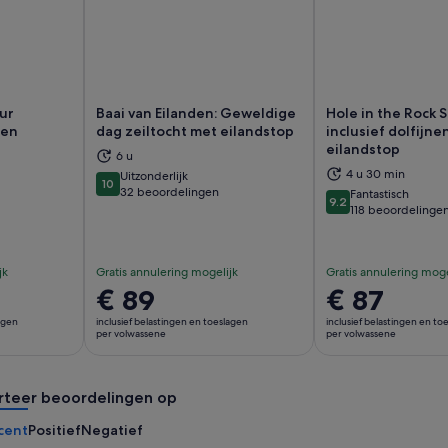
uur
Baai van Eilanden: Geweldige
Hole in the Rock 
 en
dag zeiltocht met eilandstop
inclusief dolfijne
eilandstop
6 u
nt een nieuwe tab
Opent een nieuwe tab
Op
4 u 30 min
Uitzonderlijk
10
10 van 10
32 beoordelingen
Fantastisch
9.2
9.2 van 10
118 beoordelinge
jk
Gratis annulering mogelijk
Gratis annulering moge
De
€ 89
De
€ 87
prijs
prijs
lagen
inclusief belastingen en toeslagen
inclusief belastingen en to
is
is
per volwassene
per volwassene
€ 89
€ 87
per
per
rteer beoordelingen op
volwassene
volwassene
cent
Positief
Negatief