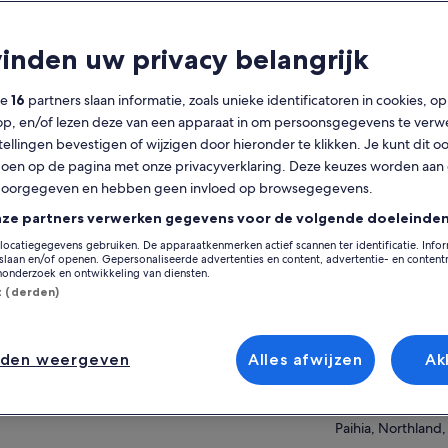
t is inbegrepen?
vinden uw privacy belangrijk
Gratis annulering
3 u
mogelijk
ze
16
partners slaan informatie, zoals unieke identificatoren in cookies, o
Mobiele voucher
Directe
op, en/of lezen deze van een apparaat in om persoonsgegevens te verw
bevestiging
stellingen bevestigen of wijzigen door hieronder te klikken. Je kunt dit o
en op de pagina met onze privacyverklaring. Deze keuzes worden aan
erzicht
Op de k
doorgegeven en hebben geen invloed op browsegegevens.
Bezoek de beroemde "Hole in the Rock", een
nze partners verwerken gegevens voor de volgende doeleinden
iconische natuurlijke rotsformatie
Locatie van activit
locatiegegevens gebruiken. De apparaatkenmerken actief scannen ter identificatie. Info
Stop op Roberton Island & een
laan en/of openen. Gepersonaliseerde advertenties en content, advertentie- en conten
Paihia
schilderachtige wandeling naar het
onderzoek en ontwikkeling van diensten.
uitkijkpunt van de Twin Lagoons
Paihia, Northland
st (derden)
Vaar tussen 144 subtropische eilanden en
Verzamelpunt/inwi
stop bij sommige eilanden
Paihia Wharf, Mar
Kijk onderweg uit naar unieke wilde dieren
nden weergeven
Alles afwijzen
Ak
New Zealand | Che
en zeedieren
Paihia Wharf at le
er weergeven
scheduled depart
Paihia, Northland