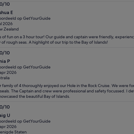
.0/10
0
shua E
n
oordeeld op GetYourGuide
jul 2026
w Zealand
s of fun on a 3 hour tour! Our guide and captain were friendly, experien
 of rough seas. A highlight of our trip to the Bay of Islands!
.0/10
0
nia P
n
oordeeld op GetYourGuide
apr 2026
tralia
 family of 4 thoroughly enjoyed our Hole in the Rock Cruise. We were f
 seals. The Captain and crew were professional and safety focussed. I de
showcased the beautiful Bay of Islands.
.0/10
0
aig U
n
oordeeld op GetYourGuide
apr 2026
enigde Staten