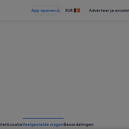
App openen
EUR
Adverteer je accom
iteit
Locatie
Veelgestelde vragen
Beoordelingen