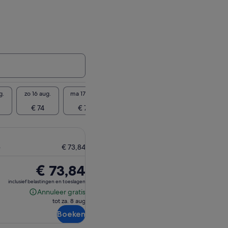
g.
zo 16 aug.
ma 17 aug.
di 18 aug.
wo 19 aug.
do 20 
€ 74
€ 74
€ 74
€ 74
€ 
e
€ 73,84
De
€ 73,84
prijs
inclusief belastingen en toeslagen
is
Annuleer gratis
Annuleer
€ 73,84
tot za. 8 aug
gratis
Boeken