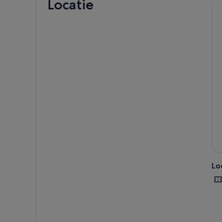
Locatie
Ga v
schi
twee
jeze
Bay 
Deze
ges
van 
Lo