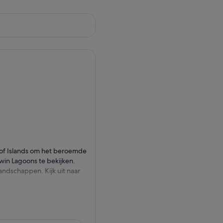
 of Islands om het beroemde
win Lagoons te bekijken.
ndschappen. Kijk uit naar
og die staat als een
d de indrukwekkende