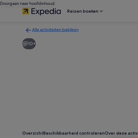
Doorgaan naar hoofdinhoud
Reizen boeken
Alle activiteiten bekijken
Terug
naar
10+
de
zoekresultatenpagina
voor
activiteiten
Overzicht
Beschikbaarheid controleren
Over deze activ