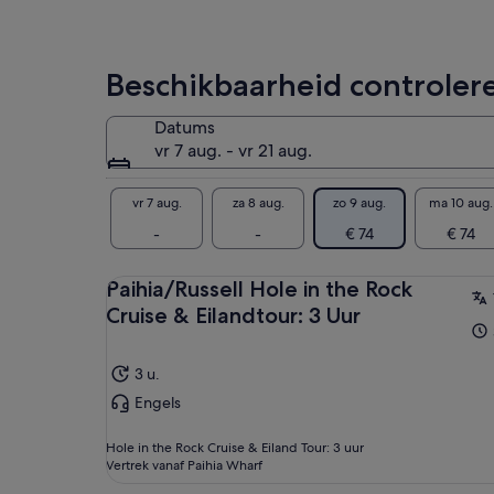
Beschikbaarheid controler
Datums
vr 7 aug. - vr 21 aug.
vr 7 aug.
za 8 aug.
zo 9 aug.
ma 10 aug.
-
-
€ 74
€ 74
Paihia/Russell Hole in the Rock
Cruise & Eilandtour: 3 Uur
3 u.
Engels
Hole in the Rock Cruise & Eiland Tour: 3 uur
Vertrek vanaf Paihia Wharf