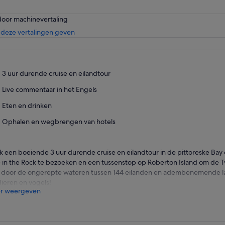
door machinevertaling
Opent
deze vertalingen geven
een
nieuwe
tab
3 uur durende cruise en eilandtour
Live commentaar in het Engels
Eten en drinken
Ophalen en wegbrengen van hotels
 een boeiende 3 uur durende cruise en eilandtour in de pittoreske Bay
 in the Rock te bezoeken en een tussenstop op Roberton Island om de T
 door de ongerepte wateren tussen 144 eilanden en adembenemende la
ieren en vogels!
r weergeven
ek de iconische “Hole in the Rock” - een adembenemende natuurlijke bo
ament van de geologische wonderen van de regio, waar het schip ron
formatie navigeert, voor een spannende en onvergetelijke ervaring.