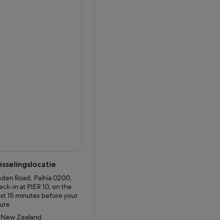
oor een korte,
uitzicht op de
stalhelder water. Dompel
e natuurlijke pracht van de
waarbij de rijke maritieme
chappen. Ontdek de magie
onvergetelijke excursie.
sselingslocatie
sden Road, Paihia 0200,
ck-in at PIER 10, on the
ast 15 minutes before your
ure
, New Zealand