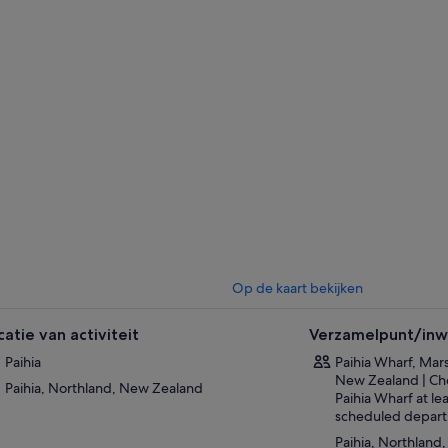
erder naar een tussenstop op Roberton Island, waar je van boord gaat v
lderachtige wandeling naar het uitkijkpunt. Bewonder het panoramische 
linglagunes vanaf dit uitkijkpunt, omringd door weelderig groen en kri
lf onder in de rust van dit paradijselijke eiland en vang de essentie van d
of Islands.
 3 uur durende cruise en eilandtour belooft een meeslepende ervaring, 
chiedenis van de regio wordt verweven met de adembenemende lands
de Bay of Islands terwijl je blijvende herinneringen creëert tijdens deze 
Op de kaart bekijken
catie van activiteit
Verzamelpunt/inwi
Paihia
Paihia Wharf, Mar
New Zealand | Che
Paihia, Northland, New Zealand
Paihia Wharf at le
scheduled depart
Paihia, Northland