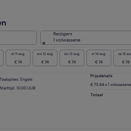
en
Reizigers
1 volwassene
di 11 aug.
wo 12 aug.
do 13 aug.
vr 14 aug.
za 15 au
€ 74
€ 74
€ 74
€ 74
€ 74
Prijsdetails
Taalopties: Engels
€ 73,84 x 1 volwassen
Starttijd: 10.00 UUR
Totaal