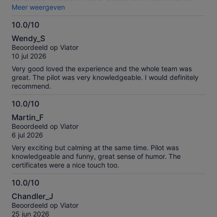
their the set up ,transportation and crew were all there
Meer weergeven
,tough to hear driver in van ride ,but most likely didn’t miss
10.0/10
much .Highly recommend the company,
10.0
Wendy_S
van
Beoordeeld op Viator
10
10 jul 2026
Very good loved the experience and the whole team was
great. The pilot was very knowledgeable. I would definitely
recommend.
10.0/10
10.0
Martin_F
van
Beoordeeld op Viator
10
6 jul 2026
Very exciting but calming at the same time. Pilot was
knowledgeable and funny, great sense of humor. The
certificates were a nice touch too.
10.0/10
10.0
Chandler_J
van
Beoordeeld op Viator
10
25 jun 2026