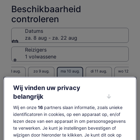
de dag.
Beschikbaarheid
controleren
Datums
za. 8 aug - za. 22 aug
Reizigers
1 volwassene
za 8 aug.
zo 9 aug.
ma 10 aug.
di 11 aug.
wo 12 aug.
-
-
€ 207
€ 207
€ 207
Wij vinden uw privacy
Content op deze pagina is mogelijk geproduceerd
belangrijk
door machinevertaling
De
€ 207
Originele tekst bekijken (Engelstalig)
Tickets weergeven
prijs
Wij en onze
16
partners slaan informatie, zoals unieke
inclusief belastingen en toeslagen
Opent
Feedback over deze vertalingen geven
is
per volwassene
identificatoren in cookies, op een apparaat op, en/of
een
€ 207
lezen deze van een apparaat in om persoonsgegevens
nieuwe
Wat is wel en niet
per
tab
te verwerken. Je kunt je instellingen bevestigen of
volwassene
inbegrepen
wijzigen door hieronder te klikken. Je kunt dit ook op