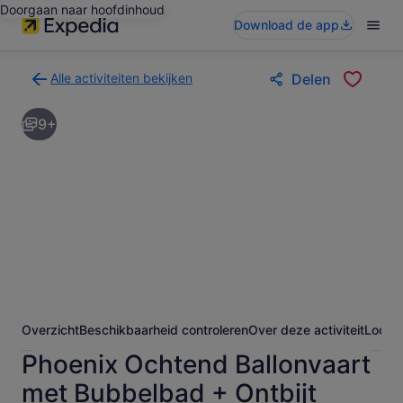
Doorgaan naar hoofdinhoud
Download de app
Alle activiteiten bekijken
Delen
Terug
naar
9+
de
zoekresultatenpagina
voor
activiteiten
Overzicht
Beschikbaarheid controleren
Over deze activiteit
Locati
Phoenix Ochtend Ballonvaart
met Bubbelbad + Ontbijt