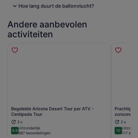
Hoe lang duurt de ballonvlucht?
Andere aanbevolen
activiteiten
Begeleide Arizona Desert Tour per ATV -
Prachtig be
Opent een nieuwe tab
Centipede Tour
zonsonderg
2 u
2 u
Uitzonderlijk
Uitzonder
9.6
10
9.6 van 10
10 van 10
687 beoordelingen
117 beoo