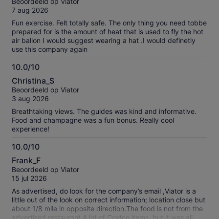
onze
Beoordeeld op Viator
10
geverifieerde
7 aug 2026
beoordelingen
Fun exercise. Felt totally safe. The only thing you need tobbe
prepared for is the amount of heat that is used to fly the hot
air ballon I would suggest wearing a hat .I would definetly
use this company again
10.0/10
10.0
Christina_S
van
Beoordeeld op Viator
10
3 aug 2026
Breathtaking views. The guides was kind and informative.
Food and champagne was a fun bonus. Really cool
experience!
10.0/10
10.0
Frank_F
van
Beoordeeld op Viator
10
15 jul 2026
As advertised, do look for the company’s email ,Viator is a
little out of the look on correct information; location close but
about 1/8 mile in opposite direction.The food is not from the
advertised restaurant.A lot of Costco items ,but it was all