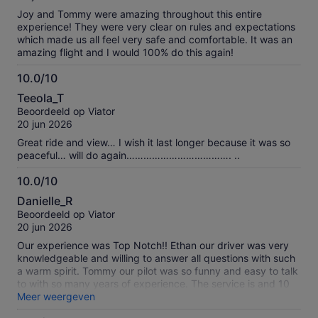
Joy and Tommy were amazing throughout this entire
experience! They were very clear on rules and expectations
which made us all feel very safe and comfortable. It was an
amazing flight and I would 100% do this again!
10.0/10
10.0
Teeola_T
van
Beoordeeld op Viator
10
20 jun 2026
Great ride and view… I wish it last longer because it was so
peaceful… will do again………………………………. ..
10.0/10
10.0
Danielle_R
van
Beoordeeld op Viator
10
20 jun 2026
Our experience was Top Notch!! Ethan our driver was very
knowledgeable and willing to answer all questions with such
a warm spirit. Tommy our pilot was so funny and easy to talk
to with so many years of experience. The service is and 10
out 10 . The breakfast was amazing as well. And toast to this
Meer weergeven
wonderful experience and the crew members all were very