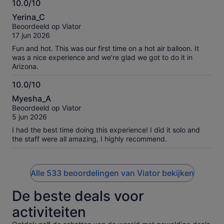
10.0/10
well accommodating towards each person needs on the ride.
10.0
I would highly recommend this company for future events!!
Yerina_C
My ride today was EPIC!!
van
Beoordeeld op Viator
10
17 jun 2026
Fun and hot. This was our first time on a hot air balloon. It
was a nice experience and we’re glad we got to do it in
Arizona.
10.0/10
10.0
Myesha_A
van
Beoordeeld op Viator
10
5 jun 2026
I had the best time doing this experience! I did it solo and
the staff were all amazing, I highly recommend.
Alle 533 beoordelingen van Viator bekijken
De beste deals voor
activiteiten