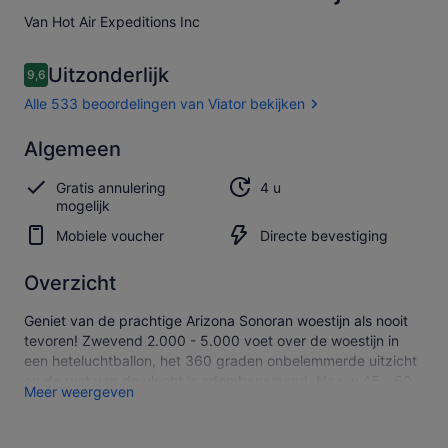
Van Hot Air Expeditions Inc
Beoordelingen
Uitzonderlijk
9,6
9,6 op 10 –
Alle 533 beoordelingen van Viator bekijken
Uitzonderlijk
Algemeen
9.6
9.6 van 10
Alle 533
Gratis annulering
4 u
beoordelingen
mogelijk
van Viator
bekijken
Mobiele voucher
Directe bevestiging
Overzicht
Geniet van de prachtige Arizona Sonoran woestijn als nooit
tevoren! Zwevend 2.000 - 5.000 voet over de woestijn in
een heteluchtballon, het 360 graden onbelemmerde uitzicht
en de rust van de vlucht is adembenemend. Na uw 45 - 60
Meer weergeven
minuten durende heteluchtballonvlucht worden gasten
getrakteerd op gekoelde champagne en verzorgde
maaltijden in het hart van de woestijn, de perfecte start van