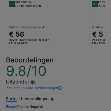
Uitzonderlijk
Fantasti
9.6
9.2
9.6 van 10
9.2 van 10
223 beoordelingen
22 beoor
Gratis annulering mogelijk
Gratis annule
De
€ 56
De
€ 5
prijs
prijs
inclusief belastingen en toeslagen
inclusief belas
is
is
per volwassene
per volwassene
€ 56
€ 5
per
per
volwassene
volwasse
Beoordelingen
9.8/10
9.8
van
10
Uitzonderlijk
22 GetYourGuide-beoordelingen
22
beoordelingen
Sorteer beoordelingen op
van
deze
Recent
Positief
Negatief
activiteit.