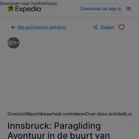
Doorgaan naar hoofdinhoud
Download de app
Alle activiteiten bekijken
Delen
Terug
naar
9+
de
zoekresultatenpagina
voor
activiteiten
Overzicht
Beschikbaarheid controleren
Over deze activiteit
Locati
Innsbruck: Paragliding
Avontuur in de buurt van