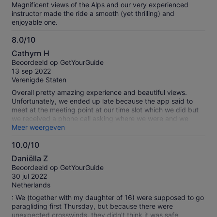
Magnificent views of the Alps and our very experienced
instructor made the ride a smooth (yet thrilling) and
enjoyable one.
8.0/10
8.0
Cathyrn H
van
Beoordeeld op GetYourGuide
10
13 sep 2022
Verenigde Staten
Overall pretty amazing experience and beautiful views.
Unfortunately, we ended up late because the app said to
meet at the meeting point at our time slot which we did but
we received a phone call asking where we were and we
were apparently supposed to meet at the top of the gondola
Meer weergeven
service about 30 minutes before our meeting time. They
10.0/10
threatened to cancel the service if we didn’t arrive in 5
10.0
minutes. They kept saying we received an email but I
Daniëlla Z
checked my inbox, spam, and trash folder and found no
van
Beoordeeld op GetYourGuide
such email. They were a bit rude at first about it but we all
10
30 jul 2022
relaxed by the time we were in the air. Great guides and
Netherlands
wonderful experience. Definitely worth the time to do it but
make sure you drive to Panoramabahn not the address listed
: We (together with my daughter of 16) were supposed to go
in the map and make sure to get there 35-45 minutes
paragliding first Thursday, but because there were
BEFORE your actual listed time. Worst case, the views at the
unexpected crosswinds, they didn't think it was safe