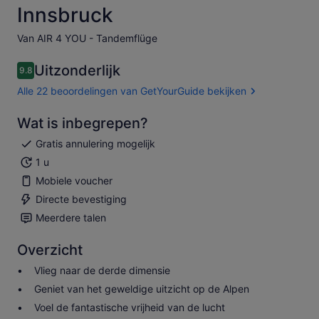
Innsbruck
Van AIR 4 YOU - Tandemflüge
Uitzonderlijk
9.8
9.8 van 10
Alle 22 beoordelingen van GetYourGuide bekijken
Wat is inbegrepen?
Gratis annulering mogelijk
1 u
Mobiele voucher
Directe bevestiging
Meerdere talen
Overzicht
Vlieg naar de derde dimensie
Geniet van het geweldige uitzicht op de Alpen
Voel de fantastische vrijheid van de lucht