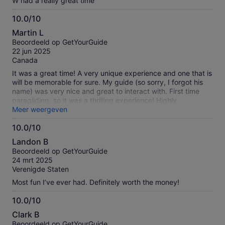
W had a really great time
10.0/10
10.0
Martin L
van
Beoordeeld op GetYourGuide
10
22 jun 2025
Canada
It was a great time! A very unique experience and one that is
will be memorable for sure. My guide (so sorry, I forgot his
name) was very nice and great to interact with. First time
paragliding, so it was a thrilling experience! Highly
recommend it to anyone!
Meer weergeven
10.0/10
10.0
Landon B
van
Beoordeeld op GetYourGuide
10
24 mrt 2025
Verenigde Staten
Most fun I’ve ever had. Definitely worth the money!
10.0/10
10.0
Clark B
van
Beoordeeld op GetYourGuide