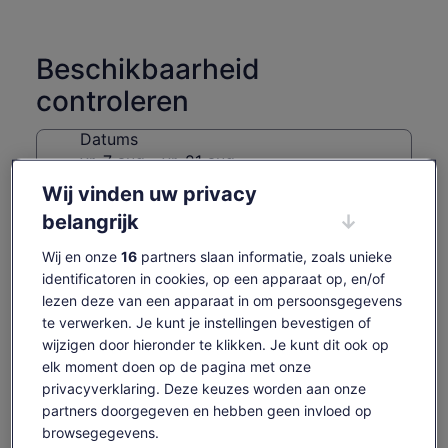
Beschikbaarheid
controleren
Datums
vr. 7 aug - vr. 21 aug
Wij vinden uw privacy
Reizigers
belangrijk
1 volwassene
Wij en onze
16
partners slaan informatie, zoals unieke
vr 7 aug.
za 8 aug.
zo 9 aug.
ma 10 aug.
di 1
identificatoren in cookies, op een apparaat op, en/of
€ 125
€ 125
€ 125
€ 125
€ 
lezen deze van een apparaat in om persoonsgegevens
te verwerken. Je kunt je instellingen bevestigen of
Content op deze pagina is mogelijk geproduceerd
wijzigen door hieronder te klikken. Je kunt dit ook op
door machinevertaling
De
€ 125
elk moment doen op de pagina met onze
Originele tekst bekijken (Engelstalig)
Tickets weergeven
prijs
privacyverklaring. Deze keuzes worden aan onze
inclusief belastingen en toeslagen
Opent
Feedback over deze vertalingen geven
is
per volwassene
een
partners doorgegeven en hebben geen invloed op
€ 125
nieuwe
browsegegevens.
per
tab