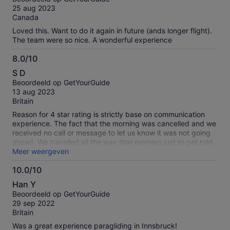
10
25 aug 2023
Canada
Loved this. Want to do it again in future (ands longer flight).
The team were so nice. A wonderful experience
8.0/10
8.0
S D
van
Beoordeeld op GetYourGuide
10
13 aug 2023
Britain
Reason for 4 star rating is strictly base on communication
experience. The fact that the morning was cancelled and we
received no call or message to let us know it was not going
ahead. We travelled all the way that morning just to get told
that its been cancelled. However the next they arrange a
Meer weergeven
taxi for us to be picked up from the hotel which they paid for
10.0/10
but still had to make our way home which we had to pay for
10.0
again. Putting all that to a side it was a fantastic opportunity
Han Y
not to miss. The experience in the sky was magical honestly
van
Beoordeeld op GetYourGuide
it was so beautiful the views of the mountains and the clouds
10
29 sep 2022
and sky was just like out a movie. I would recommend if you
Britain
get an opportunity go for it.
Was a great experience paragliding in Innsbruck!