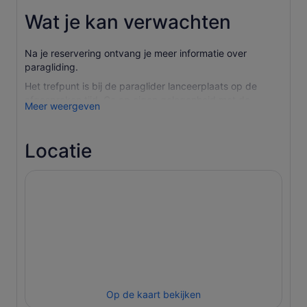
Wat je kan verwachten
Na je reservering ontvang je meer informatie over
paragliding.
Het trefpunt is bij de paraglider lanceerplaats op de
afgesproken tijd. Ga op eigen gelegenheid met de
Meer weergeven
gondel naar boven. Het ontmoetingspunt is niet
bereikbaar met de auto!!!!
Locatie
Bekijk de paragliders voordat je avontuur begint. Je
piloot is er op het afgesproken tijdstip om de
voorbereidingen met je te treffen.
In slechts een paar stappen word je meegenomen naar
de derde dimensie. Fantastische indrukken en nieuwe
perspectieven wachten op je. Voel de heerlijke vrijheid
van de lucht.
De tijd in de lucht hangt sterk af van het weer en is +/-
10 minuten.
Natuurlijk kun je de vlucht ook vastleggen op foto's en
Op de kaart bekijken
video's. We informeren je hier graag over.