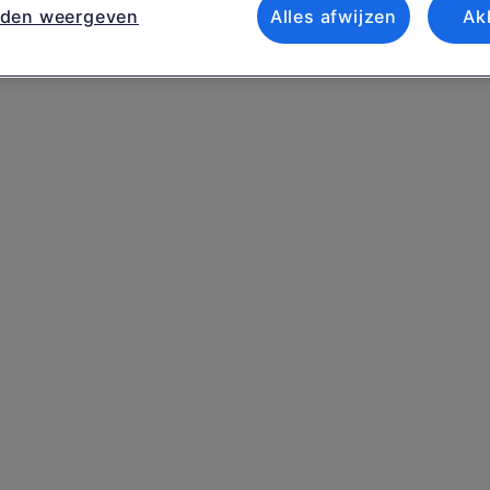
nden weergeven
Alles afwijzen
Ak