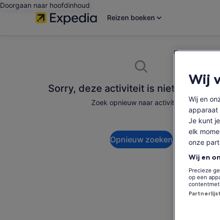
Doorgaan naar hoofdinhoud
Reizen boeken
Wij 
Sorry, deze activiteit is niet beschik
Wij en o
Zoek opnieuw naar activiteiten.
apparaat 
Je kunt je
elk momen
Opnieuw zoeken
onze par
Wij en o
Precieze ge
op een appa
contentmet
Partnerlij