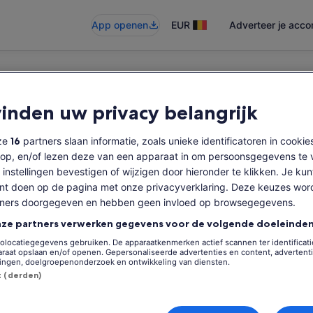
App openen
EUR
Adverteer je acc
vinden uw privacy belangrijk
baar
nze
16
partners slaan informatie, zoals unieke identificatoren in cookie
op, en/of lezen deze van een apparaat in om persoonsgegevens te 
 instellingen bevestigen of wijzigen door hieronder te klikken. Je kun
t doen op de pagina met onze privacyverklaring. Deze keuzes wor
tners doorgegeven en hebben geen invloed op browsegegevens.
nze partners verwerken gegevens voor de volgende doeleinden
olocatiegegevens gebruiken. De apparaatkenmerken actief scannen ter identificatie
raat opslaan en/of openen. Gepersonaliseerde advertenties en content, advertent
ingen, doelgroepenonderzoek en ontwikkeling van diensten.
st (derden)