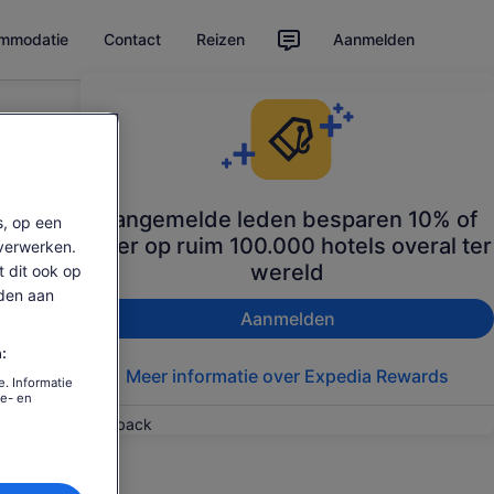
ommodatie
Contact
Reizen
Aanmelden
Aangemelde leden besparen 10% of
s, op een
meer op ruim 100.000 hotels overal ter
verwerken.
wereld
t dit ook op
den aan
Aanmelden
:
Meer informatie over Expedia Rewards
. Informatie
ie- en
Feedback