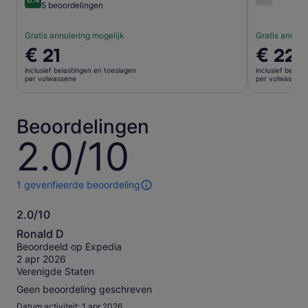
6.0 van 10
8.4 van 10
5 beoordelingen
Gratis annulering mogelijk
Gratis annule
De
€ 21
De
€ 22
prijs
prijs
inclusief belastingen en toeslagen
inclusief belas
is
is
per volwassene
per volwassene
€ 21
€ 22
per
per
volwassene
volwasse
Beoordelingen
2.0/10
2.0
van
10
1 geverifieerde beoordeling
1
beoordeling
2.0/10
van
2.0
deze
Ronald D
activiteit.
van
Beoordeeld op Expedia
Meer
10
2 apr 2026
informatie
Verenigde Staten
over
onze
Geen beoordeling geschreven
geverifieerde
Datum activiteit: 1 apr 2026