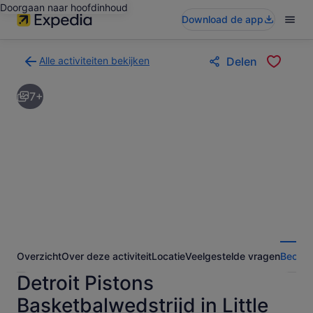
Doorgaan naar hoofdinhoud
Download de app
Alle activiteiten bekijken
Delen
Terug
naar
7+
de
zoekresultatenpagina
voor
activiteiten
Overzicht
Over deze activiteit
Locatie
Veelgestelde vragen
Beoord
Detroit Pistons
Basketbalwedstrijd in Little