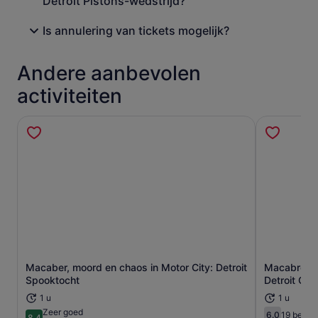
Detroit Pistons-wedstrijd?
Is annulering van tickets mogelijk?
Andere aanbevolen
activiteiten
Macaber, moord en chaos in Motor City: Detroit
Macabre, M
Opent een nieuwe tab
Spooktocht
Detroit Gho
1 u
1 u
Zeer goed
6.0
19 beoor
8.4