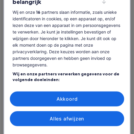
belangrijk
wedstrijddag
Meer weergeven
Wij en onze
16
partners slaan informatie, zoals unieke
identificatoren in cookies, op een apparaat op, en/of
lezen deze van een apparaat in om persoonsgegevens
te verwerken. Je kunt je instellingen bevestigen of
Beschikbaarheid
wijzigen door hieronder te klikken. Je kunt dit ook op
controleren
elk moment doen op de pagina met onze
privacyverklaring. Deze keuzes worden aan onze
Datums
partners doorgegeven en hebben geen invloed op
zo. 9 aug - zo. 23 aug
browsegegevens.
Wij en onze partners verwerken gegevens voor de
zo 9 aug.
ma 10 aug.
di 11 aug.
wo 12 aug.
do 1
volgende doeleinden:
-
-
-
-
Precieze geolocatiegegevens gebruiken. De apparaatkenmerken
actief scannen ter identificatie. Informatie op een apparaat opslaan
Content op deze pagina is mogelijk geproduceerd
en/of openen. Gepersonaliseerde advertenties en content,
Akkoord
advertentie- en contentmetingen, doelgroepenonderzoek en
door machinevertaling
ontwikkeling van diensten.
Tickets weergeven
Originele tekst bekijken (Engelstalig)
Partnerlijst (derden)
Opent
Feedback over deze vertalingen geven
Alles afwijzen
een
nieuwe
tab