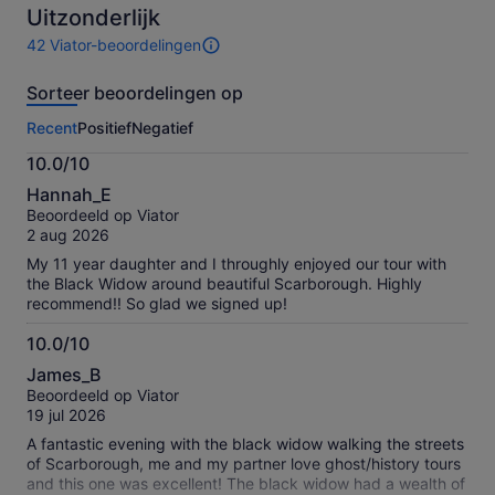
Uitzonderlijk
42 Viator-beoordelingen
42
beoordelingen
Sorteer beoordelingen op
van
deze
Recent
Positief
Negatief
activiteit.
Meer
10.0/10
informatie
10.0
over
Hannah_E
van
onze
Beoordeeld op Viator
10
geverifieerde
2 aug 2026
beoordelingen
My 11 year daughter and I throughly enjoyed our tour with
the Black Widow around beautiful Scarborough. Highly
recommend!! So glad we signed up!
10.0/10
10.0
James_B
van
Beoordeeld op Viator
10
19 jul 2026
A fantastic evening with the black widow walking the streets
of Scarborough, me and my partner love ghost/history tours
and this one was excellent! The black widow had a wealth of