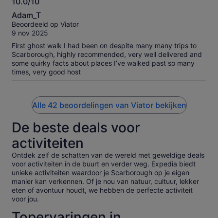
10.0/10
10.0
Adam_T
van
Beoordeeld op Viator
10
9 nov 2025
First ghost walk I had been on despite many many trips to
Scarborough, highly recommended, very well delivered and
some quirky facts about places I’ve walked past so many
times, very good host
Alle 42 beoordelingen van Viator bekijken
De beste deals voor
activiteiten
Ontdek zelf de schatten van de wereld met geweldige deals
voor activiteiten in de buurt en verder weg. Expedia biedt
unieke activiteiten waardoor je Scarborough op je eigen
manier kan verkennen. Of je nou van natuur, cultuur, lekker
eten of avontuur houdt, we hebben de perfecte activiteit
voor jou.
Topervaringen in