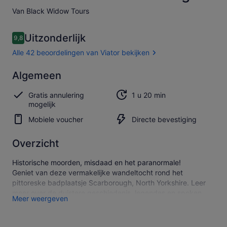
Van Black Widow Tours
Beoordelingen
Uitzonderlijk
9,8
9,8 op 10 –
Alle 42 beoordelingen van Viator bekijken
Uitzonderlijk
Algemeen
9.8
9.8 van 10
Alle 42
Gratis annulering
1 u 20 min
beoordelingen
mogelijk
van Viator
bekijken
Mobiele voucher
Directe bevestiging
Overzicht
Historische moorden, misdaad en het paranormale!
Geniet van deze vermakelijke wandeltocht rond het
pittoreske badplaatsje Scarborough, North Yorkshire. Leer
meer over de duistere geschiedenis, legendes en spoken
Meer weergeven
van de stad.
Bezoek het oudste nog bestaande gebouw van de stad, de
kust, beruchte smokkelplekken, historische Bar Street, een