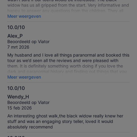
widow has us all gripped from the start. Very informative and
happy to answer any questions from the children. They all
had a history lesson and Talked about it all the way home!
Meer weergeven
Thank you.
10.0/10
10.0
Alex_P
van
Beoordeeld op Viator
10
7 mrt 2026
My husband and I love all things paranormal and booked this
tour as we’d seen all the reviews and were pleased with
them. It is definitely something worth doing if you love the
dark and paranormal history and finding out things that you
probably wouldn’t have known. There’s so many stories that
Meer weergeven
you will hear whilst on it and they definitely open your eyes
10.0/10
up to what the town would have been like at the time. I
10.0
would highly recommend this tour if anyone is thinking about
Wendy_H
it, the price is amazing for the length of the tour
van
Beoordeeld op Viator
10
15 feb 2026
An interesting ghost walk,the black widow really knew her
stuff and was an engaging story teller, loved it would
absolutely recommend