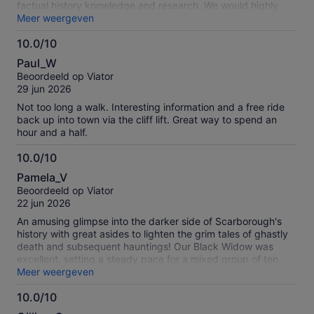
factual history knowledge and research. We would highly
recommend this tour
Meer weergeven
10.0/10
10.0
Paul_W
van
Beoordeeld op Viator
10
29 jun 2026
Not too long a walk. Interesting information and a free ride
back up into town via the cliff lift. Great way to spend an
hour and a half.
10.0/10
10.0
Pamela_V
van
Beoordeeld op Viator
10
22 jun 2026
An amusing glimpse into the darker side of Scarborough's
history with great asides to lighten the grim tales of ghastly
death and subsequent hauntings! Our Black Widow was
excellent, setting a steady pace for a mixed group of ten
strangers, giving us the pleasure/benefit of her historian
Meer weergeven
background with great charm, alarm and laughter1 Many
10.0/10
thanks for a terrific evening.
10.0