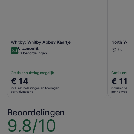
Opent een nieuwe tab
Whitby: Whitby Abbey Kaartje
North Yorks
Uitzonderlijk
5 u
9.4
9.4 van 10
13 beoordelingen
Gratis annulering mogelijk
Gratis annule
De
€ 14
De
€ 117
prijs
prijs
inclusief belastingen en toeslagen
inclusief belas
is
is
per volwassene
per volwassene
€ 14
€ 117
per
per
volwassene
volwasse
Beoordelingen
9.8/10
9.8
van
10