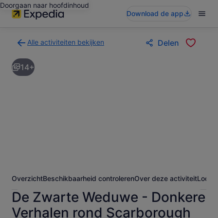
Doorgaan naar hoofdinhoud
Download de app
Alle activiteiten bekijken
Delen
Terug
naar
14+
de
zoekresultatenpagina
voor
activiteiten
Overzicht
Beschikbaarheid controleren
Over deze activiteit
Locati
De Zwarte Weduwe - Donkere
Verhalen rond Scarborough