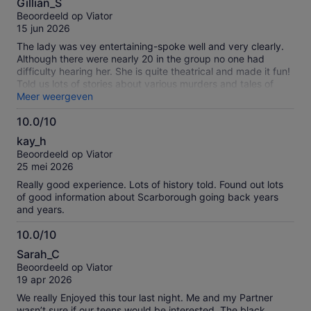
Gillian_S
van
Beoordeeld op Viator
10
15 jun 2026
The lady was vey entertaining-spoke well and very clearly.
Although there were nearly 20 in the group no one had
difficulty hearing her. She is quite theatrical and made it fun!
Told us lots of stories about various murders and tales of
'derring do'. Showed us around the old town of Scarborough.
Meer weergeven
We had a trip on one of Scarborough's famous lifts from
10.0/10
beach level to the top which was good.
10.0
kay_h
van
Beoordeeld op Viator
10
25 mei 2026
Really good experience. Lots of history told. Found out lots
of good information about Scarborough going back years
and years.
10.0/10
10.0
Sarah_C
van
Beoordeeld op Viator
10
19 apr 2026
We really Enjoyed this tour last night. Me and my Partner
wasn’t sure if our teens would be interested. The black