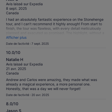
sur
Avis laissé sur Expedia
10
8 sept. 2025
Canada
I had an absolutely fantastic experience on the Stonehenge
tour, and I can’t recommend it highly enough! From start to
finish, the tour was flawless, with every detail meticulously
planned and executed as promised. The highlight, without a
doubt, was our incredible tour guide, Nicholas. His passion
Afficher plus
for England and its history was impressive, and he kept us
Date de l’activité : 7 sept. 2025
thoroughly informed with fascinating facts and stories.
Nicholas was not only exceptionally knowledgeable but also
10.0/10
very entertaining, weaving humor and engaging anecdotes
10.0
Natalie H
into his explanations, which made the experience enjoyable
sur
Avis laissé sur Expedia
for everyone. His enthusiasm and professionalism ensured
10
21 avr. 2025
the entire group was captivated and well-cared for
Canada
throughout the day. If you’re considering a Stonehenge tour,
this is the one to choose—thanks to Nicholas, it was an
Andrew and Carlos were amazing, they made what was
unforgettable day.
already a magical experience, a more personal one.
Honestly, that was a day we will never forget!
Date de l’activité : 20 avr. 2025
8.0/10
8.0
Jason S