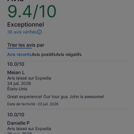
9.4/10
9.4
sur
10
Exceptionnel
36 avis vérifiés
36 avis
sur
Trier les avis par
cette
activité.
Avis récents
Avis positifs
Avis négatifs
Plus
d’informations
10.0/10
sur
10.0
nos
Meian L
sur
avis
Avis laissé sur Expedia
10
vérifiés
24 juil. 2026
États-Unis
Great experience! Our tour guy John is awesome!
Date de l’activité : 23 juil. 2026
10.0/10
10.0
Danielle P
sur
Avis laissé sur Expedia
10
20 avr. 2026