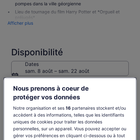
pompes dans la ville géorgienne
Lieu de tournage du film Harry Potter et *Orgueil et
préjugés*
Afficher plus
Disponibilité
Dates
sam. 8 août – sam. 22 août
Voyageurs
Nous prenons à coeur de
1 étudiant, 1 adulte
protéger vos données
sam. 8 août
dim. 9 août
lun. 10 août
mar. 11 août
mer. 
Notre organisation et ses
16
partenaires stockent et/ou
-
193 €
193 €
-
19
accèdent à des informations, telles que les identifiants
uniques de cookies pour traiter les données
Il est possible que le contenu de cette page
personnelles, sur un appareil. Vous pouvez accepter ou
provienne d’une traduction automatique.
Le
193 €
gérer vos préférences en cliquant ci-dessous ou à tout
Afficher le texte d’origine (anglais)
Voir les billets
prix