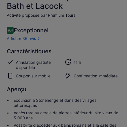
Bath et Lacock
Activité proposée par Premium Tours
Avis
Exceptionnel
9,4
9,4 sur 10
voyageurs
Afficher 36 avis
Exceptionnel
Caractéristiques
9.4
9.4 sur 10
Afficher
Annulation gratuite
11 h
les
disponible
36 avis
Coupon sur mobile
Confirmation immédiate
Aperçu
Excursion à Stonehenge et dans des villages
pittoresques
Accès rare au cercle de pierres intérieur du site vieux de
5 000 ans
Possibilité d'accéder aux bains romains et à la salle des