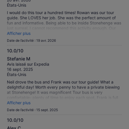
États-Unis
I would do this tour a hundred times! Rowan was our tour
guide. She LOVES her job. She was the perfect amount of
fun and informative. Being able to be inside Stonehenge was
just surreal. I cannot recommend this activity enough. Our
bus driver was so nice and was such a safe driver on some
Afficher plus
very windy roads. This was unforgettable.
Date de l’activité : 19 avr. 2026
10.0/10
10.0
Stefanie M
sur
Avis laissé sur Expedia
10
16 sept. 2025
États-Unis
Neil drove the bus and Frank was our tour guide! What a
delightful day! Worth every penny to have a private biewing
at Stonehenge! It was magnificent Tour bus is very
comfortable- plenty of time to enjoy each spot, Frank is full
of information and a great conversationalist! Do not miss this
Afficher plus
tour.
Date de l’activité : 15 sept. 2025
10.0/10
10.0
Alex C