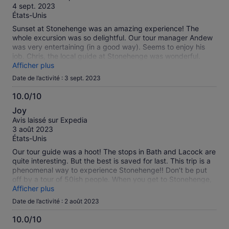
10
4 sept. 2023
some day.
États-Unis
Sunset at Stonehenge was an amazing experience! The
whole excursion was so delightful. Our tour manager Andew
was very entertaining (in a good way). Seems to enjoy his
job. Chris, the local guide at Stonehenge was wonderful.
Gave a lot of information & was accessible to answer
Afficher plus
questions.
Date de l’activité : 3 sept. 2023
10.0/10
10.0
Joy
sur
Avis laissé sur Expedia
10
3 août 2023
États-Unis
Our tour guide was a hoot! The stops in Bath and Lacock are
quite interesting. But the best is saved for last. This trip is a
phenomenal way to experience Stonehenge!! Don’t be put
off by a tour of 50ish people. When you get to Stonehenge,
the group is divided in half. One group is allowed to walk in
Afficher plus
amongst the stones and the other half walks a long path all
Date de l’activité : 2 août 2023
the way around the stones. Both views are incredible. We
went on a week day in late July and we were the only group
10.0/10
there. We also had luck in that the sun came out after a day