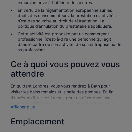
excursion privé à l'intérieur des pierres.
En vertu de la réglementation européenne sur les
droits des consommateurs, la prestation d’activités
n’est pas soumise au droit de rétractation. La
politique d’annulation du prestataire s’appliquera.
Cette activité est proposée par un commerçant
professionnel (c’est-à-dire une personne qui agit
dans le cadre de son activité, de son entreprise ou de
sa profession).
Ce à quoi vous pouvez vous
attendre
En quittant Londres, vous vous rendrez à Bath pour
visiter les bains romains et la salle des pompes. En fin
d'après-midi, visitez Lacock pour un dîner dans une
auberge du XIVe siècle avant de rejoindre Stonehenge.
Afficher plus
Lorsque le soleil commence à se coucher, entrez dans le
cercle de pierres - normalement fermé au public - pour
Emplacement
une visite privée unique.
Certains jours, le excursion fonctionne en sens inverse,