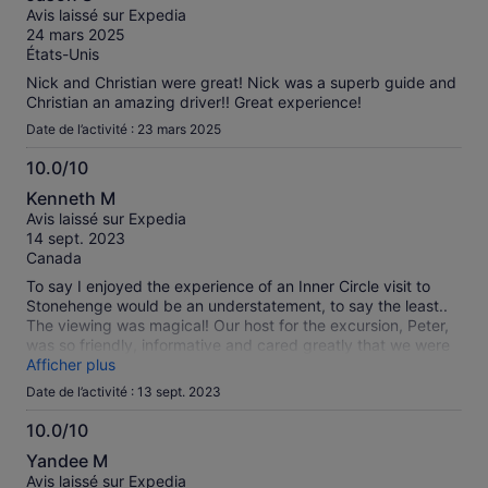
sur
Avis laissé sur Expedia
10
24 mars 2025
États-Unis
Nick and Christian were great! Nick was a superb guide and
Christian an amazing driver!! Great experience!
Date de l’activité : 23 mars 2025
10.0/10
10.0
Kenneth M
sur
Avis laissé sur Expedia
10
14 sept. 2023
Canada
To say I enjoyed the experience of an Inner Circle visit to
Stonehenge would be an understatement, to say the least..
The viewing was magical! Our host for the excursion, Peter,
was so friendly, informative and cared greatly that we were
getting all we could from the experience. Our host at the
Afficher plus
Stonehenge Visitors Centre was also very helpful and she
Date de l’activité : 13 sept. 2023
was able to answer several questions I had personally about
the site. I and I know many of and if not every single other
10.0/10
person on the tour, enjoyed the experience of visiting
10.0
Yandee M
Stonehenge. The site is very well kept and it is obvious that
sur
Avis laissé sur Expedia
the area is taken care of very well. I would love to return