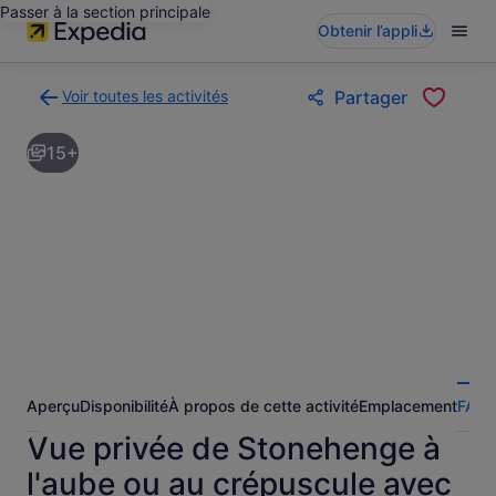
Passer à la section principale
Obtenir l’appli
Voir toutes les activités
Partager
Retour
à
15+
la
page
des
résultats
d’activités
Aperçu
Disponibilité
À propos de cette activité
Emplacement
FAQ
A
Vue privée de Stonehenge à
l'aube ou au crépuscule avec