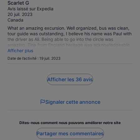
10.0
Scarlet G
of rain. It was amazing!!! I hope your experience is just as
sur
Avis laissé sur Expedia
magical!
10
20 juil. 2023
Canada
What an amazing excursion. Well organized, bus was clean,
tour guide was outstanding, I believe his name was Paul with
the driver as Ali. Being able to go into the circle was
amazing. Tina from England heritage was acknowledgeable
and friendly too. I highly recommend this excursion with this
Afficher plus
company.
Date de l’activité : 19 juil. 2023
Afficher les 36 avis
Signaler cette annonce
Dites-nous comment nous pouvons améliorer notre site
Partager mes commentaires