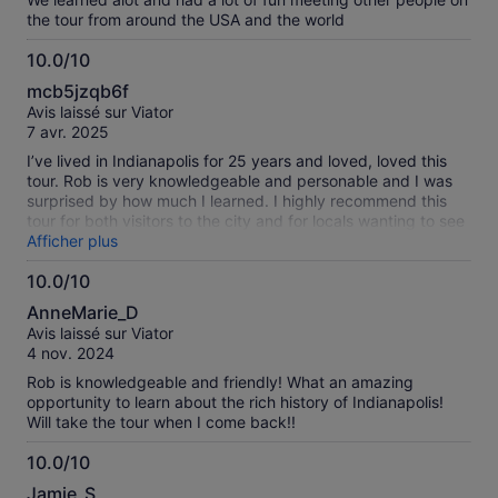
the tour from around the USA and the world
10.0/10
10.0
mcb5jzqb6f
sur
Avis laissé sur Viator
10
7 avr. 2025
I’ve lived in Indianapolis for 25 years and loved, loved this
tour. Rob is very knowledgeable and personable and I was
surprised by how much I learned. I highly recommend this
tour for both visitors to the city and for locals wanting to see
their city with new eyes.
Afficher plus
10.0/10
10.0
AnneMarie_D
sur
Avis laissé sur Viator
10
4 nov. 2024
Rob is knowledgeable and friendly! What an amazing
opportunity to learn about the rich history of Indianapolis!
Will take the tour when I come back!!
10.0/10
10.0
Jamie_S