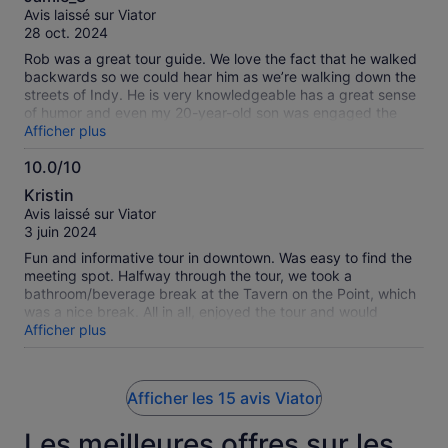
sur
Avis laissé sur Viator
10
28 oct. 2024
Rob was a great tour guide. We love the fact that he walked
backwards so we could hear him as we’re walking down the
streets of Indy. He is very knowledgeable has a great sense
of humor and even my 20-year-old son was engaged the
whole time. We would definitely recommend Rob and his tour
Afficher plus
to, anyone visiting Indy. This is something great for a family
10.0/10
to do that doesn’t involve seeing a sports team or alcohol
10.0
and you get to learn a little little bit about Indy history
Kristin
definitely a bonus ! Rob has great recommendations of
sur
Avis laissé sur Viator
restaurants and other activities to do while in Indy. He is
10
3 juin 2024
definitely a wealth of information. Jamie and family
Fun and informative tour in downtown. Was easy to find the
meeting spot. Halfway through the tour, we took a
bathroom/beverage break at the Tavern on the Point, which
was a nice break. All in all, enjoyed the tour and would
recommend.
Afficher plus
Afficher les 15 avis Viator
Les meilleures offres sur les