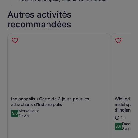
Autres activités
recommandées
Indianapolis : Carte de 3 jours pour les
Wicked Wrai
S’ouvre dans un nouvel onglet.
attractions d'Indianapolis
maléfiques 
d'Indianapo
Merveilleux
9.0
9.0 sur 10
7 avis
1 h
Excellent
8.6
8.6 sur 10
8 avis