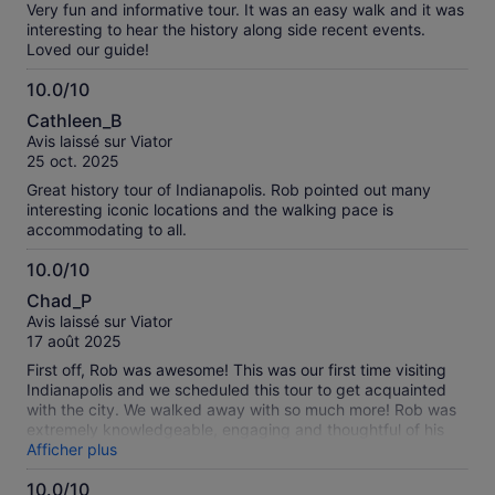
Very fun and informative tour. It was an easy walk and it was
interesting to hear the history along side recent events.
Loved our guide!
10.0/10
10.0
Cathleen_B
sur
Avis laissé sur Viator
10
25 oct. 2025
Great history tour of Indianapolis. Rob pointed out many
interesting iconic locations and the walking pace is
accommodating to all.
10.0/10
10.0
Chad_P
sur
Avis laissé sur Viator
10
17 août 2025
First off, Rob was awesome! This was our first time visiting
Indianapolis and we scheduled this tour to get acquainted
with the city. We walked away with so much more! Rob was
extremely knowledgeable, engaging and thoughtful of his
guests. The sports and folklore stories were fascinating. He
Afficher plus
offered suggestions of other places in the city to visit and
10.0/10
welcomed us to message him for anything we may have