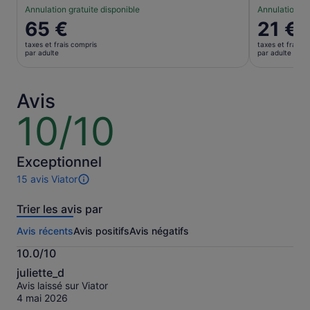
Annulation gratuite disponible
Annulation gr
Le
65 €
Le
21 €
prix
prix
taxes et frais compris
taxes et frais c
est
est
par adulte
par adulte
de 65 €.
de 21 €.
par
par
adulte
adulte
Avis
10/10
10
sur
10
Exceptionnel
15 avis Viator
15 avis
sur
Trier les avis par
cette
activité.
Avis récents
Avis positifs
Avis négatifs
Plus
d’informations
10.0/10
sur
10.0
nos
juliette_d
sur
avis
Avis laissé sur Viator
10
vérifiés
4 mai 2026