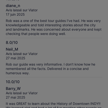
10.0
forgotten from the tour. I would highly recommend this tour!
diane_n
sur
Avis laissé sur Viator
10
17 juin 2025
Rob was a one of the best tour guides I've had. He was very
knowledgeable and told interesting stories about the city
and landmarks. He was concerned about everyone and kept
checking that people were doing well.
8.0/10
8.0
Neil_M
sur
Avis laissé sur Viator
10
27 mai 2025
Rob our guide was very informative. I don’t know how he
remembered all the facts. Delivered in a concise and
humerous way.
10.0/10
10.0
Barry_W
sur
Avis laissé sur Viator
10
27 mai 2025
It was GREAT to learn about the History of Downtown INDY!!
We learned alot and had a lot of fun meeting other people on