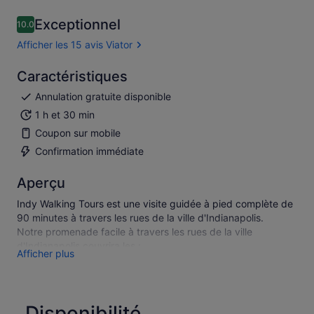
Exceptionnel
10.0
10.0 sur 10
Afficher les 15 avis Viator
Caractéristiques
Annulation gratuite disponible
1 h et 30 min
Coupon sur mobile
Confirmation immédiate
Aperçu
Indy Walking Tours est une visite guidée à pied complète de
90 minutes à travers les rues de la ville d'Indianapolis.
Notre promenade facile à travers les rues de la ville
d'Indianapolis couvrira les :
Afficher plus
Indiana War Memorial Historic District, Mass Ave, le quartier
de gros, City Market, le monument aux soldats et aux marins
de l'Indiana pour n'en nommer que quelques-uns.
En plus d'en apprendre davantage sur la riche histoire
Disponibilité