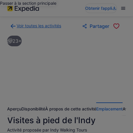
Passer à la section principale
Obtenir l’appli
Voir toutes les activités
Partager
Retour
à
23+
la
page
des
résultats
d’activités
Aperçu
Disponibilité
À propos de cette activité
Emplacement
Avis
Visites à pied de l'Indy
Activité proposée par Indy Walking Tours