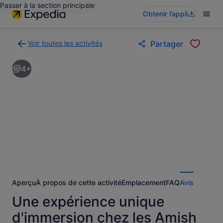
Passer à la section principale
Obtenir l’appli
Voir toutes les activités
Partager
Retour
à
4+
la
page
des
résultats
d’activités
Aperçu
À propos de cette activité
Emplacement
FAQ
Avis
Une expérience unique
d'immersion chez les Amish