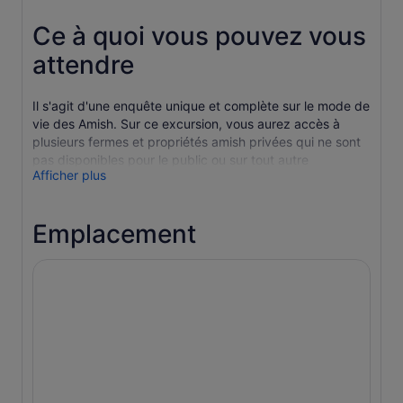
Ce à quoi vous pouvez vous
attendre
Il s'agit d'une enquête unique et complète sur le mode de
vie des Amish. Sur ce excursion, vous aurez accès à
plusieurs fermes et propriétés amish privées qui ne sont
pas disponibles pour le public ou sur tout autre
Afficher plus
excursion. Votre guide a une connaissance approfondie
des Amish et l'accès que vous obtiendrez est le résultat
de nos relations personnelles avec les familles Amish.
Emplacement
Profitez de plusieurs arrêts dans des magasins locaux
pour découvrir des friandises et des surprises en cours
de route, ainsi que d'un trajet à travers le vaste pays
Amish que Lancaster a à offrir.