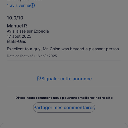
1 avis vérifié
1 avis
sur
10.0/10
cette
10.0
activité.
Manuel R
Plus
sur
Avis laissé sur Expedia
d’informations
10
17 août 2025
sur
États-Unis
nos
avis
Excellent tour guy, Mr. Colon was beyond a pleasant person
vérifiés
Date de l’activité : 16 août 2025
Signaler cette annonce
Dites-nous comment nous pouvons améliorer notre site
Partager mes commentaires