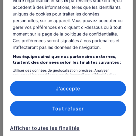
Notre organisation et ses
16
partenaires stockent et/ou
Disponibilité
accèdent à des informations, telles que les identifiants
uniques de cookies pour traiter les données
Dates
personnelles, sur un appareil. Vous pouvez accepter ou
jeu. 6 août – jeu. 20 août
gérer vos préférences en cliquant ci-dessous ou à tout
moment sur la page de la politique de confidentialité.
Voyageurs
Ces préférences seront signalées à nos partenaires et
1 adulte
n’affecteront pas les données de navigation.
Nos équipes ainsi que nos partenaires externes,
jeu. 6 août
ven. 7 août
sam. 8 août
dim. 9 août
lun. 
traitent des données selon les finalités suivantes :
86 €
86 €
86 €
-
8
Utiliser des données de géolocalisation précises. Analyser
activement les caractéristiques de l’appareil pour l’identification.
Il est possible que le contenu de cette page
Stocker et/ou accéder à des informations sur un appareil. Publicités
provienne d’une traduction automatique.
et contenu personnalisés, mesure de performance des publicités
Voir les billets
et du contenu, études d’audience et développement de services.
J'accepte
Afficher le texte d’origine (anglais)
Liste de nos partenaires (fournisseurs)
S’ouvre
Donner mon avis sur cette traduction
dans
un
Tout refuser
nouvel
Ce qui est inclus ou non
onglet.
Afficher toutes les finalités
Casques d'écoute pour entendre clairement le guide
touristique