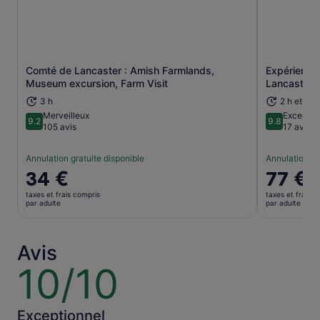
Comté de Lancaster : Amish Farmlands,
Expérience
S’ouvre dans un nouvel onglet.
Museum excursion, Farm Visit
Lancaster!
3 h
2 h et 30
Merveilleux
Exceptio
9.2
9.8
9.2 sur 10
9.8 sur 10
105 avis
17 avis
Annulation gratuite disponible
Annulation gr
Le
34 €
Le
77 €
prix
prix
taxes et frais compris
taxes et frais c
est
est
par adulte
par adulte
de 34 €.
de 77 €.
par
par
adulte
adulte
Avis
10/10
10
sur
10
Exceptionnel