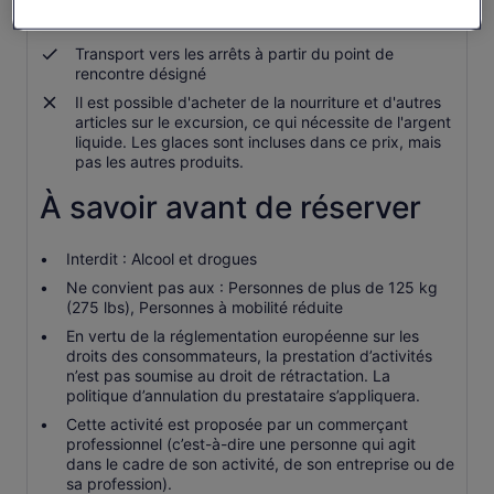
En-cas
Transport vers les arrêts à partir du point de
rencontre désigné
Il est possible d'acheter de la nourriture et d'autres
articles sur le excursion, ce qui nécessite de l'argent
liquide. Les glaces sont incluses dans ce prix, mais
pas les autres produits.
À savoir avant de réserver
Interdit : Alcool et drogues
Ne convient pas aux : Personnes de plus de 125 kg
(275 lbs), Personnes à mobilité réduite
En vertu de la réglementation européenne sur les
droits des consommateurs, la prestation d’activités
n’est pas soumise au droit de rétractation. La
politique d’annulation du prestataire s’appliquera.
Cette activité est proposée par un commerçant
professionnel (c’est-à-dire une personne qui agit
dans le cadre de son activité, de son entreprise ou de
sa profession).