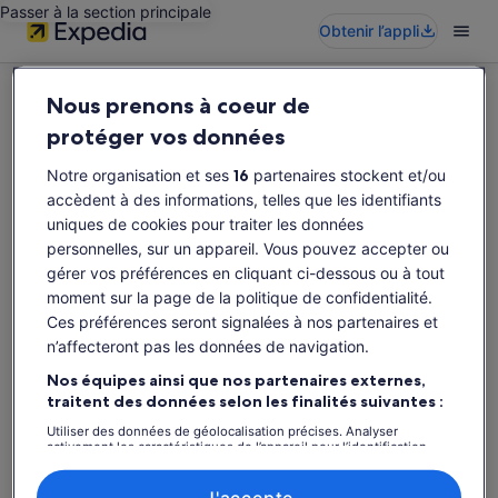
Passer à la section principale
Obtenir l’appli
Nous prenons à coeur de
protéger vos données
Notre organisation et ses
16
partenaires stockent et/ou
Désolés, cette activité n’est pas disponible.
accèdent à des informations, telles que les identifiants
Veuillez rechercher d’autres activités.
uniques de cookies pour traiter les données
personnelles, sur un appareil. Vous pouvez accepter ou
gérer vos préférences en cliquant ci-dessous ou à tout
Rechercher à nouveau
moment sur la page de la politique de confidentialité.
Ces préférences seront signalées à nos partenaires et
n’affecteront pas les données de navigation.
Nos équipes ainsi que nos partenaires externes,
traitent des données selon les finalités suivantes :
Utiliser des données de géolocalisation précises. Analyser
activement les caractéristiques de l’appareil pour l’identification.
Stocker et/ou accéder à des informations sur un appareil. Publicités
et contenu personnalisés, mesure de performance des publicités
et du contenu, études d’audience et développement de services.