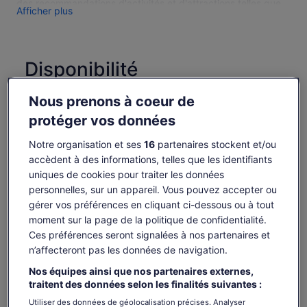
des recommandations d'activités et d'attractions telles que
Afficher plus
la plongée avec tuba, la baignade et vous permettre
d'explorer les jardins de corail et de rencontrer des poissons
tropicaux colorés.
Vous pourrez profiter d'une vue imprenable sur le lagon et
Disponibilité
les motus environnants tout en voyageant avec style avec
nous.
Modifier les dates
Nous prenons à coeur de
Modifier
Le Motu Fanfan est un endroit très populaire à Bora-Bora,
les
offrant un cadre idyllique avec sa grande plage de sable
protéger vos données
dim. 9 août
lun. 10 août
mar. 11 août
mer. 12 août
jeu. 
dates
blanc, l'eau turquoise dans ses environs.
-
126 €
126 €
126 €
12
Notre organisation et ses
16
partenaires stockent et/ou
Il y a des transats, des abris locaux, des tables et des
chaises sur la plage, des toilettes à votre disposition.
accèdent à des informations, telles que les identifiants
Il est possible que le contenu de cette page
uniques de cookies pour traiter les données
provienne d’une traduction automatique.
Le
126 €
personnelles, sur un appareil. Vous pouvez accepter ou
Afficher le texte d’origine (anglais)
Voir les billets
prix
gérer vos préférences en cliquant ci-dessous ou à tout
taxes et frais compris
S’ouvre
Donner mon avis sur cette traduction
est
par adulte
dans
moment sur la page de la politique de confidentialité.
de 126 €.
un
Ces préférences seront signalées à nos partenaires et
par
nouvel
n’affecteront pas les données de navigation.
adulte
onglet.
Itinéraire de l’activité
Nos équipes ainsi que nos partenaires externes,
traitent des données selon les finalités suivantes :
Coral Gardens
Utiliser des données de géolocalisation précises. Analyser