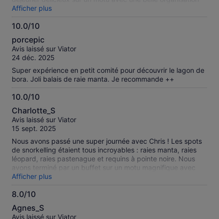
pour nager , bronzer ou faire la sieste, et une démonstration
Afficher plus
pour extraire le lait de coco, sans compter les infos
10.0/10
interessantes fournies. Nous avons beaucoup apprécié
10.0
porcepic
sur
Avis laissé sur Viator
10
24 déc. 2025
Super expérience en petit comité pour découvrir le lagon de
bora. Joli balais de raie manta. Je recommande ++
10.0/10
10.0
Charlotte_S
sur
Avis laissé sur Viator
10
15 sept. 2025
Nous avons passé une super journée avec Chris ! Les spots
de snorkelling étaient tous incroyables : raies manta, raies
léopard, raies pastenague et requins à pointe noire. Nous
avons terminé par un buffet sur un motu magnifique avec
activité pour confectionner des paniers. Je recommande à
Afficher plus
100% !
8.0/10
8.0
Agnes_S
sur
Avis laissé sur Viator