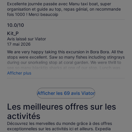
Excellente journée passée avec Manu taxi boat, super
organisation et guide au top, repas génial, on recommande
fois 1000 ! Merci beaucoip
10.0/10
10.0
Kit_P
sur
Avis laissé sur Viator
10
17 mai 2026
We are very happy taking this excursion in Bora Bora. All the
stops were excellent. Saw so many fishes including stingrays
during our snorkeling stop at coral garden. We were thrill to
see so many blacktip sharks at one of our stop. Lunch was
excellent at their own motu.
Afficher plus
Afficher les 69 avis Viator
Les meilleures offres sur les
activités
Découvrez les merveilles du monde grâce à des offres
exceptionnelles sur les activités ici et ailleurs. Expedia