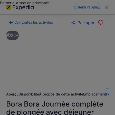
Passer à la section principale
Obtenir l’appli
Voir toutes les activités
Partager
Retour
à
22+
la
page
des
résultats
d’activités
Aperçu
Disponibilité
À propos de cette activité
Emplacement
FAQ
A
Bora Bora Journée complète
de plongée avec déjeuner