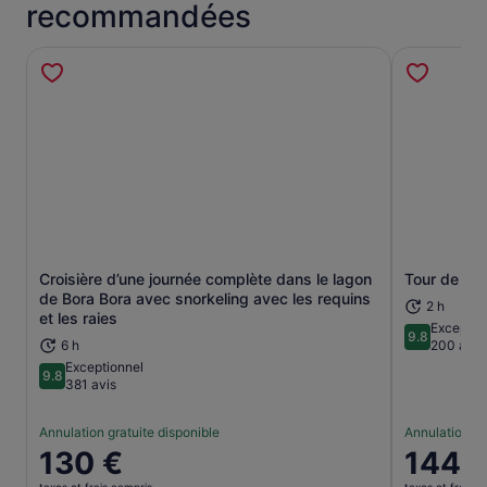
recommandées
Croisière d’une journée complète dans le lagon
Tour de Jet
S’ouvre dans un nouvel onglet.
de Bora Bora avec snorkeling avec les requins
2 h
et les raies
Exceptio
9.8
9.8 sur 10
6 h
200 avis
Exceptionnel
9.8
9.8 sur 10
381 avis
Annulation gratuite disponible
Annulation gr
Le
130 €
Le
144 
prix
prix