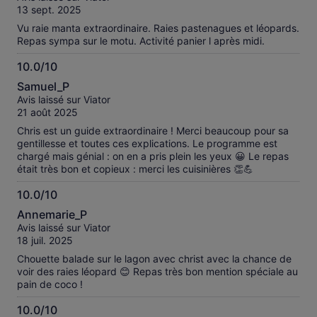
10
13 sept. 2025
Vu raie manta extraordinaire. Raies pastenagues et léopards.
Repas sympa sur le motu. Activité panier l après midi.
10.0/10
10.0
Samuel_P
sur
Avis laissé sur Viator
10
21 août 2025
Chris est un guide extraordinaire ! Merci beaucoup pour sa
gentillesse et toutes ces explications. Le programme est
chargé mais génial : on en a pris plein les yeux 😀 Le repas
était très bon et copieux : merci les cuisinières 👏💪
10.0/10
10.0
Annemarie_P
sur
Avis laissé sur Viator
10
18 juil. 2025
Chouette balade sur le lagon avec christ avec la chance de
voir des raies léopard 😊 Repas très bon mention spéciale au
pain de coco !
10.0/10