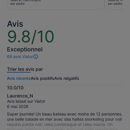
taxes et frais compris
taxes et frais c
est
est
par adulte
par adulte
de 130 €.
de 144 €.
par
par
adulte
adulte
Avis
9.8/10
9.8
sur
10
Exceptionnel
69 avis Viator
69 avis
sur
Trier les avis par
cette
activité.
Avis récents
Avis positifs
Avis négatifs
Plus
d’informations
10.0/10
sur
10.0
nos
Laurence_N
sur
avis
Avis laissé sur Viator
10
vérifiés
6 mai 2026
Super journée! Un beau bateau avec moins de 12 personnes,
une belle balade en mer avec des haltes snorkeling pour voir
requins pointe noir, raies pastenague et raies manta. Un
déjeuner délicieux sur un motu avec une belle organisation