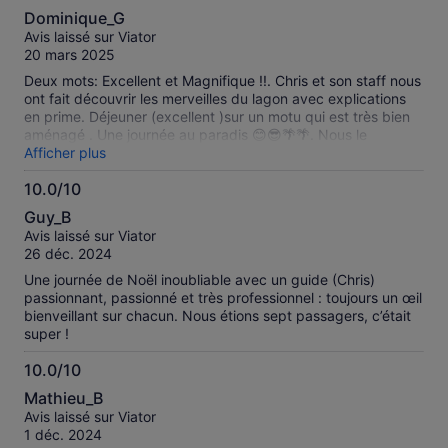
10.0
Dominique_G
sur
Avis laissé sur Viator
10
20 mars 2025
Deux mots: Excellent et Magnifique !!. Chris et son staff nous
ont fait découvrir les merveilles du lagon avec explications
en prime. Déjeuner (excellent )sur un motu qui est très bien
aménagé . Une journée au paradis 😊😎🌴🌴. Nous le
recommandons vivement.
Afficher plus
10.0/10
10.0
Guy_B
sur
Avis laissé sur Viator
10
26 déc. 2024
Une journée de Noël inoubliable avec un guide (Chris)
passionnant, passionné et très professionnel : toujours un œil
bienveillant sur chacun. Nous étions sept passagers, c’était
super !
10.0/10
10.0
Mathieu_B
sur
Avis laissé sur Viator
10
1 déc. 2024