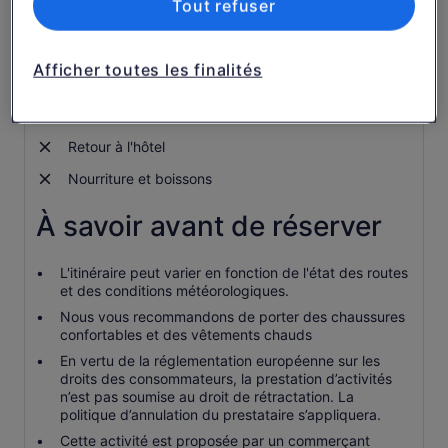
Tout refuser
Visite guidée du pont d'observation et du centre
d'interprétation
Exposition guidée Circuit des jardins
Afficher toutes les finalités
Prise en charge à l'hôtel (hôtels sélectionnés)
Trajet en véhicule climatisé
Retour à l'hôtel
Nourriture et boissons
À savoir avant de réserver
L'itinéraire peut varier en fonction de l'état des routes
et des conditions météorologiques.
Nous vous recommandons de porter des chaussures
confortables et des vêtements chauds
En vertu de la réglementation européenne sur les
droits des consommateurs, la prestation d’activités
n’est pas soumise au droit de rétractation. La
politique d’annulation du prestataire s’appliquera.
Cette activité est proposée par un commerçant