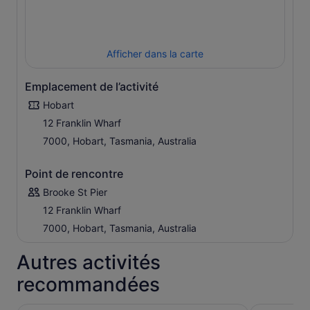
The Springs. Profitez de l'occasion pour admirer la vue
depuis le Western Wilderness Lookout et découvrez l'une
des dernières zones véritablement sauvages de la
planète.
Afficher dans la carte
En descendant de la montagne, nous nous arrêtons
brièvement aux Cascade Gardens et nous passons
Emplacement de l’activité
devant la Cascade Female Factory, une ancienne prison
Hobart
pour femmes condamnées, pour avoir un bref aperçu de
12 Franklin Wharf
la vie des femmes qui y ont été emprisonnées.
7000, Hobart, Tasmania, Australia
Point de rencontre
Brooke St Pier
12 Franklin Wharf
7000, Hobart, Tasmania, Australia
Autres activités
recommandées