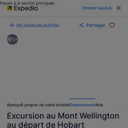
Passer à la section principale
Obtenir l’appli
Voir toutes les activités
Partager
Retour
à
3+
la
page
des
résultats
d’activités
Aperçu
À propos de cette activité
Emplacement
Avis
Excursion au Mont Wellington
au départ de Hobart