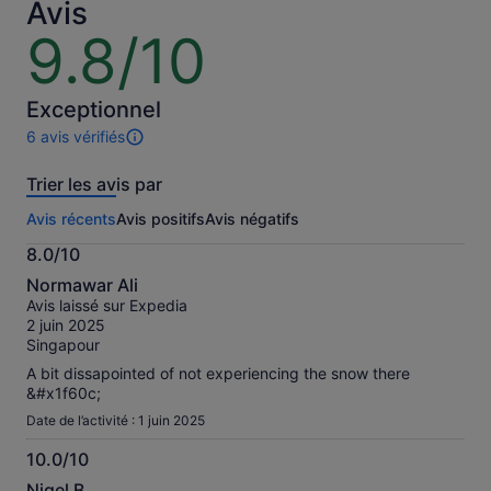
adulte
adulte
Avis
9.8/10
9.8
sur
10
Exceptionnel
6 avis vérifiés
6 avis
sur
Trier les avis par
cette
activité.
Avis récents
Avis positifs
Avis négatifs
Plus
d’informations
8.0/10
sur
8.0
nos
Normawar Ali
sur
avis
Avis laissé sur Expedia
10
vérifiés
2 juin 2025
Singapour
A bit dissapointed of not experiencing the snow there
&#x1f60c;
Date de l’activité : 1 juin 2025
10.0/10
10.0
Nigel B