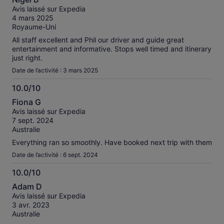
sur
Avis laissé sur Expedia
10
4 mars 2025
Royaume-Uni
All staff excellent and Phil our driver and guide great
entertainment and informative. Stops well timed and itinerary
just right.
Date de l’activité : 3 mars 2025
10.0/10
10.0
Fiona G
sur
Avis laissé sur Expedia
10
7 sept. 2024
Australie
Everything ran so smoothly. Have booked next trip with them
Date de l’activité : 6 sept. 2024
10.0/10
10.0
Adam D
sur
Avis laissé sur Expedia
10
3 avr. 2023
Australie