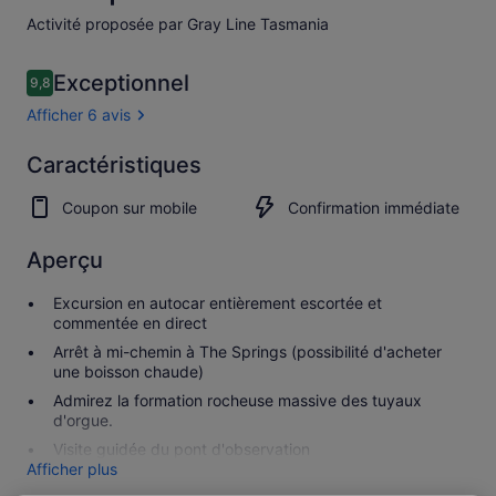
Activité proposée par Gray Line Tasmania
Avis
Exceptionnel
9,8
9,8 sur 10
voyageurs
Afficher 6 avis
Exceptionnel
Caractéristiques
9.8
9.8 sur 10
Afficher
Coupon sur mobile
Confirmation immédiate
les
6 avis
Aperçu
Excursion en autocar entièrement escortée et
commentée en direct
Arrêt à mi-chemin à The Springs (possibilité d'acheter
une boisson chaude)
Admirez la formation rocheuse massive des tuyaux
d'orgue.
Visite guidée du pont d'observation
Afficher plus