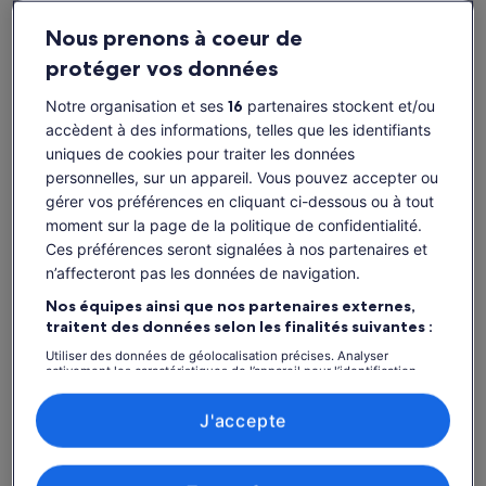
Nous prenons à coeur de
protéger vos données
Disponibilité
Notre organisation et ses
16
partenaires stockent et/ou
Dates
accèdent à des informations, telles que les identifiants
ven. 7 août – ven. 21 août
uniques de cookies pour traiter les données
personnelles, sur un appareil. Vous pouvez accepter ou
ven. 7 août
sam. 8 août
dim. 9 août
lun. 10 août
mar. 
gérer vos préférences en cliquant ci-dessous ou à tout
-
-
-
-
moment sur la page de la politique de confidentialité.
Ces préférences seront signalées à nos partenaires et
Il est possible que le contenu de cette page
n’affecteront pas les données de navigation.
provienne d’une traduction automatique.
Voir les billets
Nos équipes ainsi que nos partenaires externes,
Afficher le texte d’origine (anglais)
S’ouvre
traitent des données selon les finalités suivantes :
Donner mon avis sur cette traduction
dans
Utiliser des données de géolocalisation précises. Analyser
un
activement les caractéristiques de l’appareil pour l’identification.
nouvel
Stocker et/ou accéder à des informations sur un appareil. Publicités
Ce qui est inclus ou non
et contenu personnalisés, mesure de performance des publicités
onglet.
et du contenu, études d’audience et développement de services.
J'accepte
Liste de nos partenaires (fournisseurs)
Excursion en autocar entièrement escortée et
commentée en direct