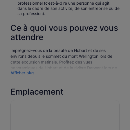
professionnel (c’est-à-dire une personne qui agit
dans le cadre de son activité, de son entreprise ou de
sa profession).
Ce à quoi vous pouvez vous
attendre
Imprégnez-vous de la beauté de Hobart et de ses
environs depuis le sommet du mont Wellington lors de
cette excursion matinale. Profitez des vues
panoramiques de Hobart et de la rivière Derwent lors de
Afficher plus
cette excursion qui vous ouvrira les yeux.
Notre expérience ultime du mont Wellington,
spécialement conçue, vous permettra de vivre la
Emplacement
meilleure expérience possible sur la montagne. Par
temps clair, la vue est époustouflante. En hiver peut-être,
vous jouerez dans la neige ! Au cours de cette excursion
entièrement accompagnée, nous traversons différents
écosystèmes et découvrons l'environnement alpin hostile
du mont Wellington. Participez à notre visite guidée
exclusive de l'observatoire et des jardins d'exposition à