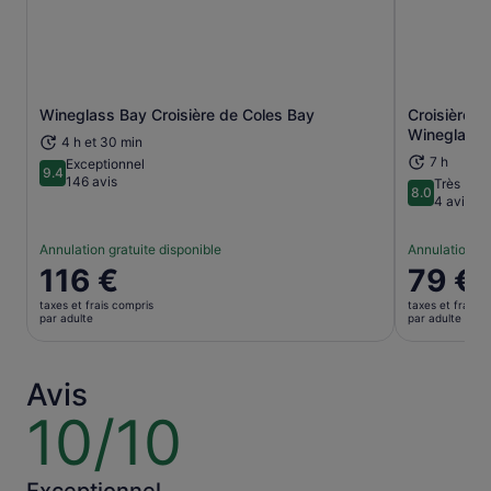
Wineglass Bay Croisière de Coles Bay
Croisière e
S’ouvre dans un nouvel onglet.
Wineglass 
4 h et 30 min
7 h
Exceptionnel
9.4
9.4 sur 10
146 avis
Très bien
8.0
8.0 sur 10
4 avis
Annulation gratuite disponible
Annulation gr
Le
116 €
Le
79 €
prix
prix
taxes et frais compris
taxes et frais c
est
est
par adulte
par adulte
de 116 €.
de 79 €.
par
par
adulte
adulte
Avis
10/10
10
sur
10