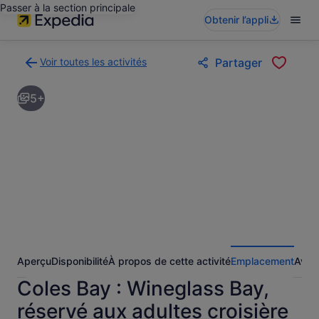
Passer à la section principale
Obtenir l’appli
Voir toutes les activités
Partager
Retour
à
5+
la
page
des
résultats
d’activités
Aperçu
Disponibilité
À propos de cette activité
Emplacement
Avis
Coles Bay : Wineglass Bay,
réservé aux adultes croisière