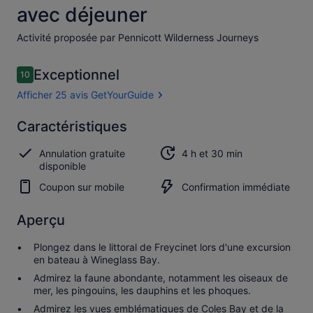
avec déjeuner
Activité proposée par Pennicott Wilderness Journeys
Avis
Exceptionnel
10
10 sur 10
voyageurs
Afficher 25 avis GetYourGuide
Exceptionnel
Caractéristiques
10.0
10.0 sur 10
Afficher les
Annulation gratuite
4 h et 30 min
25 avis
disponible
GetYourGuide
Coupon sur mobile
Confirmation immédiate
Aperçu
Plongez dans le littoral de Freycinet lors d'une excursion
en bateau à Wineglass Bay.
Admirez la faune abondante, notamment les oiseaux de
mer, les pingouins, les dauphins et les phoques.
Admirez les vues emblématiques de Coles Bay et de la