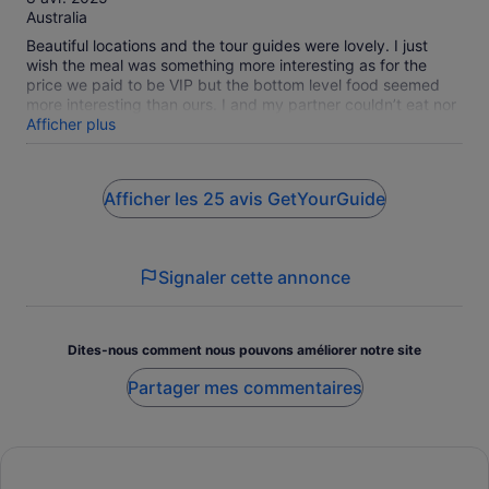
Australia
Beautiful locations and the tour guides were lovely. I just
wish the meal was something more interesting as for the
price we paid to be VIP but the bottom level food seemed
more interesting than ours. I and my partner couldn’t eat nor
enjoyed the food provided.. apart from that everything else
Afficher plus
was good.
Afficher les 25 avis GetYourGuide
Signaler cette annonce
Dites-nous comment nous pouvons améliorer notre site
Partager mes commentaires