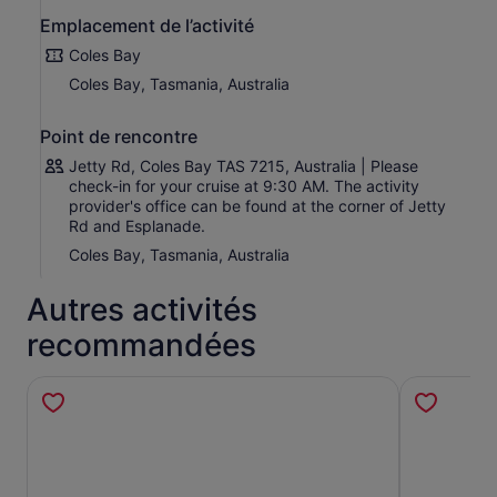
le pont supérieur. Vous pouvez également utiliser les
Emplacement de l’activité
espaces du rez-de-chaussée.
Coles Bay
Coles Bay, Tasmania, Australia
Point de rencontre
Jetty Rd, Coles Bay TAS 7215, Australia | Please
check-in for your cruise at 9:30 AM. The activity
provider's office can be found at the corner of Jetty
Rd and Esplanade.
Coles Bay, Tasmania, Australia
Autres activités
recommandées