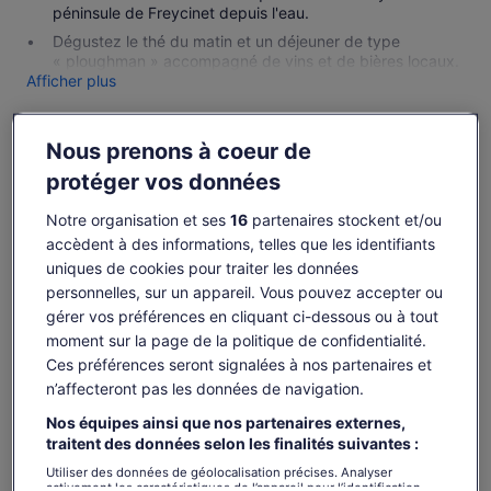
péninsule de Freycinet depuis l'eau.
Dégustez le thé du matin et un déjeuner de type
« ploughman » accompagné de vins et de bières locaux.
Afficher plus
Nous prenons à coeur de
Disponibilité
protéger vos données
Notre organisation et ses
16
partenaires stockent et/ou
Modifier les dates
Modifier
accèdent à des informations, telles que les identifiants
les
uniques de cookies pour traiter les données
lun. 10 août
mar. 11 août
mer. 12 août
jeu. 13 août
ven. 
dates
personnelles, sur un appareil. Vous pouvez accepter ou
-
199 €
199 €
199 €
19
gérer vos préférences en cliquant ci-dessous ou à tout
Il est possible que le contenu de cette page
moment sur la page de la politique de confidentialité.
provienne d’une traduction automatique.
Ces préférences seront signalées à nos partenaires et
Le
199 €
Afficher le texte d’origine (anglais)
Voir les billets
prix
n’affecteront pas les données de navigation.
taxes et frais compris
S’ouvre
Donner mon avis sur cette traduction
est
par adulte
Nos équipes ainsi que nos partenaires externes,
dans
de 199 €.
un
traitent des données selon les finalités suivantes :
Ce qui est inclus ou non
par
nouvel
Utiliser des données de géolocalisation précises. Analyser
adulte
onglet.
activement les caractéristiques de l’appareil pour l’identification.