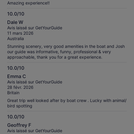
Amazing experience!!
10.0/10
10.0
Dale W
sur
Avis laissé sur GetYourGuide
10
11 mars 2026
Australia
Stunning scenery, very good amenities in the boat and Josh
our guide was informative, funny, professional & very
approachable, thank you for a great experience.
10.0/10
10.0
Emma C
sur
Avis laissé sur GetYourGuide
10
28 févr. 2026
Britain
Great trip well looked after by boat crew . Lucky with animal/
bird spotting
10.0/10
10.0
Geoffrey F
sur
Avis laissé sur GetYourGuide