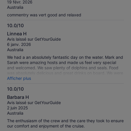
10
19 févr. 2026
Australia
commentry was vert good and relaxed
10.0/10
10.0
Linnea H
sur
Avis laissé sur GetYourGuide
10
6 janv. 2026
Australia
We had a an absolutely fantastic day on the water. Mark and
Sarah were amazing hosts and made us feel very special
and welcomed. We saw plenty of dolphins and seals. Food
was absolutely delicious and great drinks on board. We were
very lucky as the weather was impeccable as well. Couldn’t
Afficher plus
have been any better!
10.0/10
10.0
Barbara H
sur
Avis laissé sur GetYourGuide
10
2 juin 2025
Australia
The enthusiasm of the crew and the care they took to ensure
our comfort and enjoyment of the cruise.