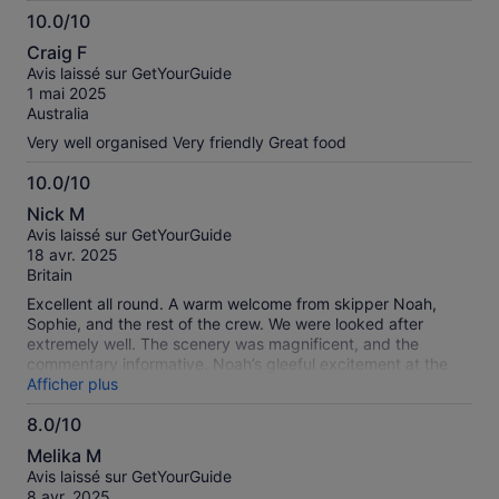
10.0/10
10.0
Craig F
sur
Avis laissé sur GetYourGuide
10
1 mai 2025
Australia
Very well organised Very friendly Great food
10.0/10
10.0
Nick M
sur
Avis laissé sur GetYourGuide
10
18 avr. 2025
Britain
Excellent all round. A warm welcome from skipper Noah,
Sophie, and the rest of the crew. We were looked after
extremely well. The scenery was magnificent, and the
commentary informative. Noah’s gleeful excitement at the
size of the waves at Wineglass Bay was infectious. We loved
Afficher plus
this trip.
8.0/10
8.0
Melika M
sur
Avis laissé sur GetYourGuide
10
8 avr. 2025