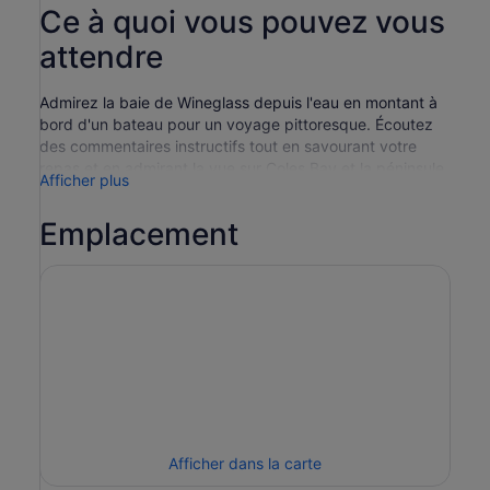
Ce à quoi vous pouvez vous
attendre
Admirez la baie de Wineglass depuis l'eau en montant à
bord d'un bateau pour un voyage pittoresque. Écoutez
des commentaires instructifs tout en savourant votre
repas et en admirant la vue sur Coles Bay et la péninsule
Afficher plus
de Freycinet.
Départ du parc national de Freycinet à bord du Schouten
Emplacement
Passage II. #Vous pouvez vous rendre sur les rives de
Coles Bay et contempler les falaises de granit.
Rapprochez-vous de la faune et de la flore et apprenez-
en plus sur les sites, la faune et l'histoire grâce aux
commentaires à bord.
Dégustez le thé du matin ainsi qu'un déjeuner de type
« ploughman's » comprenant des huîtres fraîchement
écaillées. Complétez votre repas avec des boissons et
des vins locaux, qui sont inclus dans le prix.
Profitez de l'intimité et de la tranquillité du Sky Lounge,
un espace réservé aux adultes qui offre le confort, un
Afficher dans la carte
accès direct à la passerelle et une vue imprenable depuis