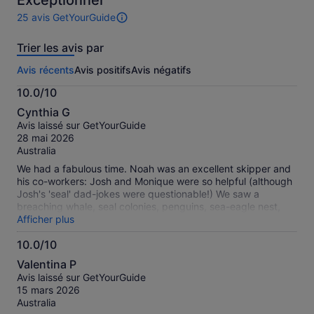
Exceptionnel
25 avis GetYourGuide
25 avis
sur
Trier les avis par
cette
activité.
Avis récents
Avis positifs
Avis négatifs
Plus
d’informations
10.0/10
sur
10.0
nos
Cynthia G
sur
avis
Avis laissé sur GetYourGuide
10
vérifiés
28 mai 2026
Australia
We had a fabulous time. Noah was an excellent skipper and
his co-workers: Josh and Monique were so helpful (although
Josh's 'seal' dad-jokes were questionable!) We saw a
breaching whale, seal colonies, penguins, sea-eagle nest,
dolphins and lots of bird life. The lunch was excellent! I
Afficher plus
would highly recommend this trip.
10.0/10
10.0
Valentina P
sur
Avis laissé sur GetYourGuide
10
15 mars 2026
Australia