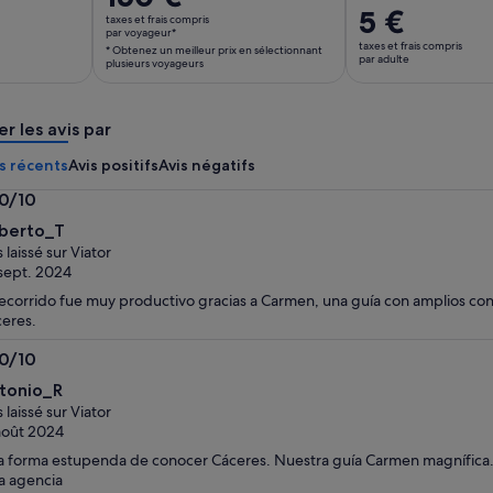
prix
Le
5 €
taxes et frais compris
est
par voyageur*
prix
taxes et frais compris
* Obtenez un meilleur prix en sélectionnant
de 150 €.
est
par adulte
plusieurs voyageurs
par
de 5 €.
voyageur*
par
* Obtenez
er les avis par
adulte
un
s récents
Avis positifs
Avis négatifs
meilleur
prix
.0/10
en
0
berto_T
sélectionnant
s laissé sur Viator
plusieurs
sept. 2024
voyageurs
recorrido fue muy productivo gracias a Carmen, una guía con amplios con
eres.
.0/10
0
tonio_R
s laissé sur Viator
août 2024
 forma estupenda de conocer Cáceres. Nuestra guía Carmen magnífica.
a agencia