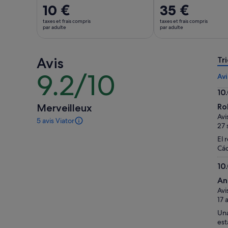
Le
10 €
Le
35 €
prix
prix
taxes et frais compris
taxes et frais compris
est
est
par adulte
par adulte
de 10 €.
de 35 €.
par
par
Avis
adulte
adulte
Tri
9.2/10
9.2
Avi
sur
10
10
10.
Merveilleux
Ro
sur
Avi
5 avis Viator
10
5 avis
27 
sur
El 
cette
Các
activité.
Plus
10
d’informations
10.
sur
An
sur
nos
Avi
10
avis
17 
vérifiés
Una
est