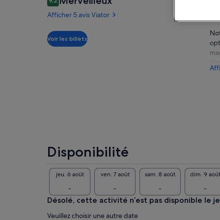
Merveilleux
9,2
9,2 sur 10
voyageurs
A
Afficher 5 avis Viator
Not
Merveilleux
9.2
Voir les billets
9.2 sur 10
opt
Afficher
mag
les
dan
Aff
5 avis
d'u
Viator
Disponibilité
jeu. 6 août
ven. 7 août
sam. 8 août
dim. 9 aoû
-
-
-
-
Désolé, cette activité n’est pas disponible le j
Veuillez choisir une autre date