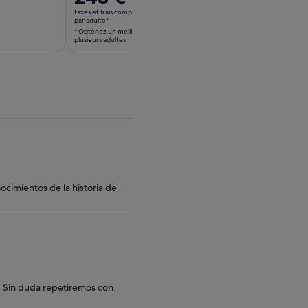
prix
taxes et frais compris
est
par adulte*
* Obtenez un meilleur prix en sélectionnant
de 248 €.
plusieurs adultes
par
adulte*
* Obtenez
un
meilleur
prix
en
sélectionnant
plusieurs
adultes
ocimientos de la historia de
 Sin duda repetiremos con