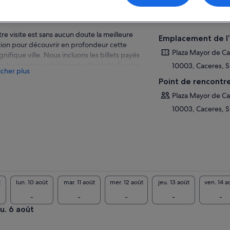
Afficher
perçu
re visite est sans aucun doute la meilleure
Emplacement de l’
ion pour découvrir en profondeur cette
Plaza Mayor de C
nifique ville. Nous incluons les billets payés
s les principaux bâtiments d'intérêt; En plus
10003, Caceres, S
icher plus
ne bonne dégustation de produits locaux.
Point de rencontr
Plaza Mayor de C
10003, Caceres, S
t
lun. 10 août
mar. 11 août
mer. 12 août
jeu. 13 août
ven. 14 a
-
-
-
-
-
eu. 6 août