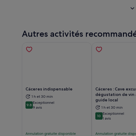
Autres activités recommand
Cáceres indispensable
Cáceres : Cave excu
dégustation de vin
1 h et 30 min
guide local
Exceptionnel
S’ouvre dans un nouvel onglet.
S’ou
9.8
9.8 sur 10
9 avis
1 h et 30 min
Exceptionnel
10
10 sur 10
1 avis
Annulation gratuite disponible
Annulation gratuite disp