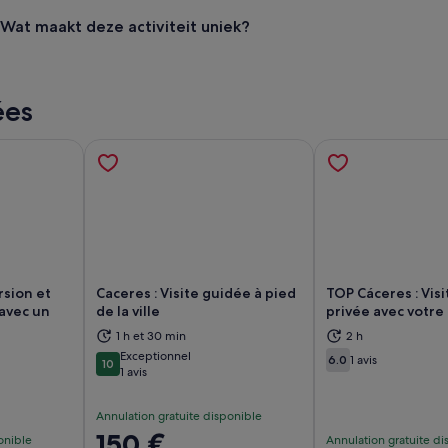
Wat maakt deze activiteit uniek?
ées
rsion et
Caceres : Visite guidée à pied
TOP Cáceres : Vis
 avec un
de la ville
privée avec votre
1 h et 30 min
2 h
vre dans un nouvel onglet.
S’ouvre dans un nouvel onglet.
S’
Exceptionnel
6.0
1 avis
10
6.0 sur 10
10 sur 10
1 avis
Annulation gratuite disponible
Le
150 €
onible
Annulation gratuite di