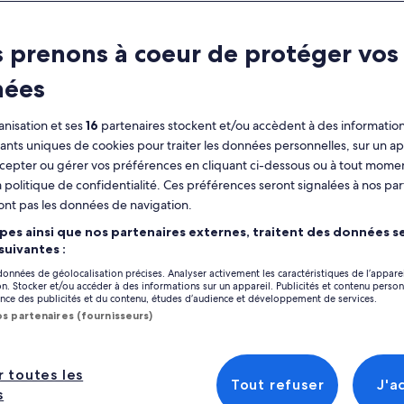
 prenons à coeur de protéger vos
nées
nisation et ses
16
partenaires stockent et/ou accèdent à des information
fiants uniques de cookies pour traiter les données personnelles, sur un ap
cepter ou gérer vos préférences en cliquant ci-dessous ou à tout momen
 politique de confidentialité. Ces préférences seront signalées à nos par
ont pas les données de navigation.
pes ainsi que nos partenaires externes, traitent des données se
 suivantes :
 données de géolocalisation précises. Analyser activement les caractéristiques de l’appare
tion. Stocker et/ou accéder à des informations sur un appareil. Publicités et contenu perso
ractéristiques
ce des publicités et du contenu, études d’audience et développement de services.
os partenaires (fournisseurs)
Coupon sur
Évitez la file
mobile
d’attente
Confirmation
r toutes les
Tout refuser
J'a
immédiate
s