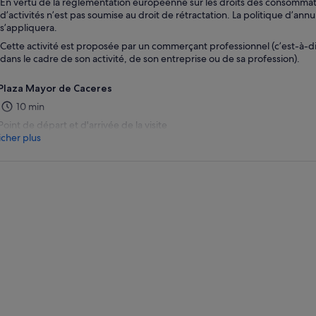
En vertu de la réglementation européenne sur les droits des consommate
d’activités n’est pas soumise au droit de rétractation. La politique d’annu
s’appliquera.
Cette activité est proposée par un commerçant professionnel (c’est-à-d
dans le cadre de son activité, de son entreprise ou de sa profession).
Plaza Mayor de Caceres
10 min
Point de départ et d'arrivée de la visite
icher plus