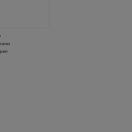
e
aceres
pain