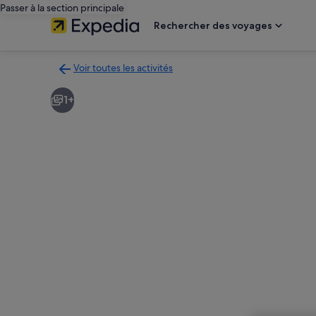
Passer à la section principale
Rechercher des voyages
Voir toutes les activités
Retour
à
1+
la
page
des
résultats
d’activités