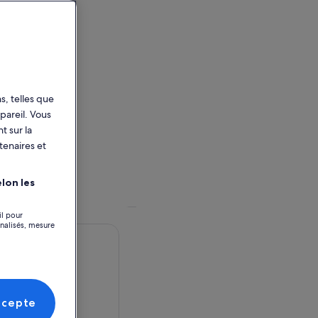
s, telles que
pareil. Vous
t sur la
tenaires et
lon les
il pour
nnalisés, mesure
ccepte