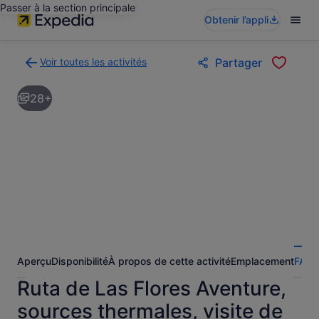
Passer à la section principale
Obtenir l’appli
Voir toutes les activités
Partager
Retour
à
28+
la
page
des
résultats
d’activités
Aperçu
Disponibilité
À propos de cette activité
Emplacement
FAQ
A
Ruta de Las Flores Aventure,
sources thermales, visite de