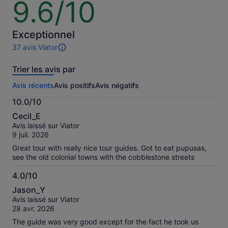
9.6/10
9.6
meilleur
meilleur
sur
prix
prix
10
en
en
Exceptionnel
sélectionnant
sélection
37 avis Viator
plusieurs
plusieurs
37 avis
adultes
adultes
sur
Trier les avis par
cette
activité.
Avis récents
Avis positifs
Avis négatifs
Plus
d’informations
10.0/10
sur
10.0
nos
Cecil_E
sur
avis
Avis laissé sur Viator
10
vérifiés
9 juil. 2026
Great tour with really nice tour guides. Got to eat pupusas,
see the old colonial towns with the cobblestone streets
4.0/10
4.0
Jason_Y
sur
Avis laissé sur Viator
10
28 avr. 2026
The guide was very good except for the fact he took us