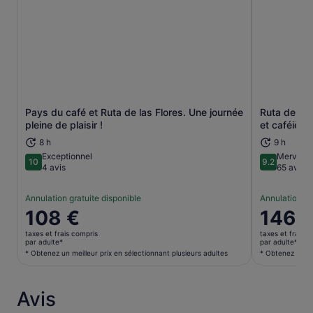
Pays du café et Ruta de las Flores. Une journée
Ruta de Las 
S’ouvre dans un nouvel onglet.
pleine de plaisir !
et caféière
8 h
9 h
Exceptionnel
Merveill
10
9.2
10 sur 10
9.2 sur 10
4 avis
65 avis
Annulation gratuite disponible
Annulation gr
Le
108 €
Le
146 
prix
prix
taxes et frais compris
taxes et frais c
est
est
par adulte*
par adulte*
de 108 €.
de 146 €.
* Obtenez un meilleur prix en sélectionnant plusieurs adultes
* Obtenez un me
par
par
adulte*
adulte*
Avis
* Obtenez
* Obtenez
un
un