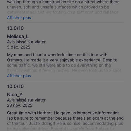
walking through a construction site on a street where there
uneven, soft and unsafe surfaces which proved to be
detrimental as I lost my footing on a soft spot and fell face
first into a mud puddle. That nearly ruined my entire day and
Afficher plus
I skipped the coffee farm altogether. The guide took me to a
10.0/10
local coffee producer/cafe where I could settle down some.
10.0
Lunch was in a very charming restaurant. The weather was
Melissa_L
awful with heavy rain all day but that wasn’t the tour
sur
Avis laissé sur Viator
operator’s fault. We only got 45 minutes to enjoy the hot
10
5 déc. 2025
springs which I thought was unacceptable. I had very little
time to enjoy the water and the others on our tour didn’t
My mom and I had a wonderful time on this tour with
even bother to change and get in the hot springs at all
Osmaro. He made it a very enjoyable experience. Despite
because of the short time.
some traffic, we still were able to do everything on the
itinerary without it feeling rushed. He even took us to a spot
where the locals eat, which made the experience even more
Afficher plus
authentic (the food was delicious by the way). I 100%
10.0/10
recommend this tour if you're in El Salvador!
10.0
Nico_Y
sur
Avis laissé sur Viator
10
23 nov. 2025
Great time with Herbert. He gave us interactive information
(so be sure to remember because there’s an exam at the end
of the tour. Just kidding!) He is so nice, accommodating plus
he was also our driver. Brought us safely from 1 place to