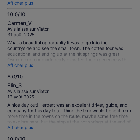
another.
Afficher plus
10.0/10
10.0
Carmen_V
sur
Avis laissé sur Viator
10
31 août 2025
What a beautiful opportunity it was to go into the
countryside and see the small town. The coffee tour was
educational and ending up at the hit springs was great.
Osmaro our tour guide really elevated the experience with
his knowledge and his demeanor. He was extremely nice and
Afficher plus
did a wonderful job.
8.0/10
8.0
Elin_S
sur
Avis laissé sur Viator
10
12 août 2025
A nice day out! Herbert was an excellent driver, guide, and
company for this day trip. I think the tour would benefit from
more time in the towns on the route, maybe some free time
to explore here, but the stop at the hot springs at the end of
the day was really lovely. Would recommend if you want to
Afficher plus
see a lot but are short on time.
10.0/10