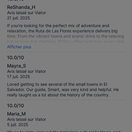
10.0
ReShanda_H
sur
Avis laissé sur Viator
10
21 juil. 2025
If you're looking for the perfect mix of adventure and
relaxation, the Ruta de Las Flores experience delivers big
time. From the vibrant towns and scenic drive to the relaxing
hot springs and charming 1930s coffee farm tour, every stop
was a highlight. The coffee tour was both rich in history and
Afficher plus
flavor, and soaking in the hot springs after exploring made it
10.0/10
feel like the best kind of self-care day. Highly recommend
10.0
for anyone wanting to explore El Salvador's culture, nature,
Mayra_S
and coffee scene all in one trip! Hubert was great.
sur
Avis laissé sur Viator
10
17 juil. 2025
Loved getting to see several of the small towns in El
Salvador. Our guide, Smart, was very kind and helpful. He
really taught us a lot about the history of the country.
10.0/10
10.0
Maria_M
sur
Avis laissé sur Viator
10
5 juil. 2025