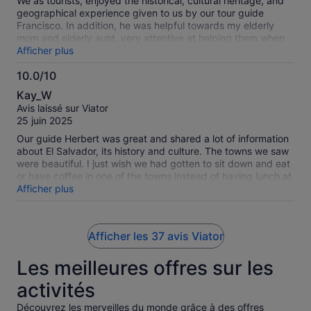
We as tourists, enjoyed the historical, cultural heritage, and
geographical experience given to us by our tour guide
Francisco. In addition, he was helpful towards my elderly
mom and elderly aunt, very attentive at helping them when
there were stairs since both ladies have bad knees.
Afficher plus
Francisco has an amazing respectful personality we highly
10.0/10
enjoyed his company my mom and Aunt can’t stop speaking
10.0
about him.
Kay_W
sur
Avis laissé sur Viator
10
25 juin 2025
Our guide Herbert was great and shared a lot of information
about El Salvador, its history and culture. The towns we saw
were beautiful. I just wish we had gotten to sit down and eat
or have coffee in one of the towns instead of having lunch at
the hot springs.
Afficher plus
Afficher les 37 avis Viator
Les meilleures offres sur les
activités
Découvrez les merveilles du monde grâce à des offres