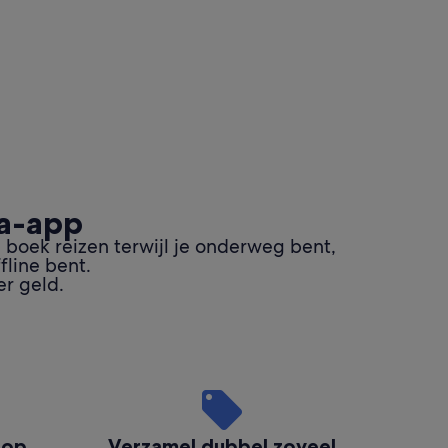
ia-app
 boek reizen terwijl je onderweg bent,
fline bent.
r geld.
 op
Verzamel dubbel zoveel