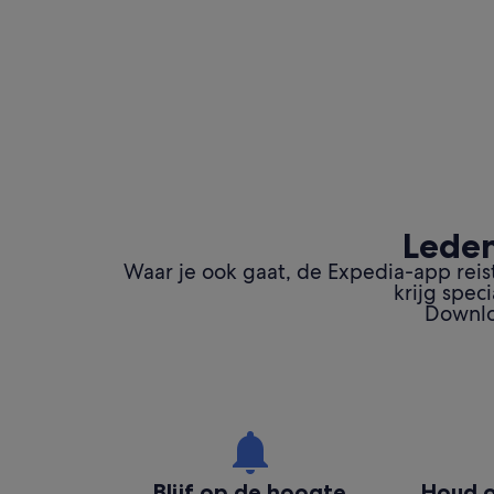
Leden
Waar je ook gaat, de Expedia-app reis
krijg spec
Downlo
Blijf op de hoogte
Houd o