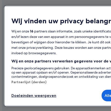
Bedrijf
Ontdekk
Over ons
Reisgids voo
Wij vinden uw privacy belangr
Vacatures
Hotels in Be
Wij en onze
16
partners slaan informatie, zoals unieke identificat
Je accommodatie adverteren
Vakantiehuis
en/of lezen deze van een apparaat in om persoonsgegevens te ve
Samenwerkingen
Citytrips na
bevestigen of wijzigen door hieronder te klikken. Je kunt dit 
met onze privacyverklaring. Deze keuzes worden aan onze par
Persruimte
Vluchten na
invloed op browsegegevens.
Adverteren
Autoverhuur
Wij en onze partners verwerken gegevens voor de 
Kies je ide
Precieze geolocatiegegevens gebruiken. De apparaatkenmerken actief
op een apparaat opslaan en/of openen. Gepersonaliseerde advertent
contentmetingen, doelgroepenonderzoek en ontwikkeling van dien
Partnerlijst (derden)
Doeleinden weergeven
All
© 2026 Expedia, Inc. - een bedrijf van Expedia 