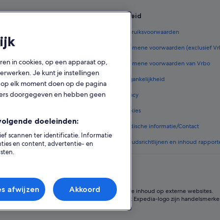
en
Beleid
r België
Gebruiksvoorwaarden
ijk
lgië
Algemene voorwaarden (exclusief V
oren in cookies, op een apparaat op,
jes in België
Algemene voorwaarden van Vrbo
rwerken. Je kunt je instellingen
ar België
Toegankelijkheid
ook op elk moment doen op de pagina
tners doorgegeven en hebben geen
ar België
Privacy
 in België
Cookies
volgende doeleinden:
ale accommodatie
Juridische informatie/Contact
 scannen ter identificatie. Informatie
Inhoudsrichtlijnen en inhoud rapport
ies en content, advertentie- en
sten.
es afwijzen
Akkoord
Expedia, Inc. is niet verantwoordelijk voor de inhoud op externe websites.
Group. Alle rechten voorbehouden. Expedia en het Expedia-logo zijn handelsmerke