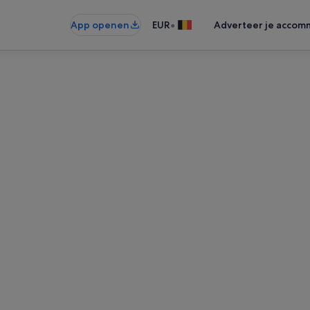
•
App openen
EUR
Adverteer je accom