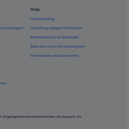
Hulp
Ondersteuning
rbo-boekingen)
Je boeking wijzigen of annuleren
Restitutieproces en tijdsbestek
Boek een vlucht met airlinetegoed
Internationale reisdocumenten
eren
n of geregistreerde handelsmerken van Expedia, Inc.